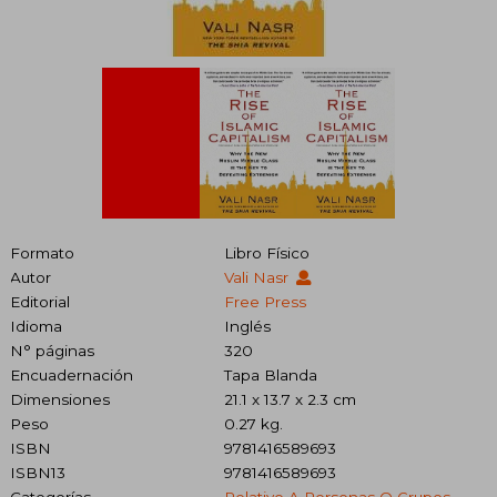
Formato
Libro Físico
Autor
Vali Nasr
Editorial
Free Press
Idioma
Inglés
N° páginas
320
Encuadernación
Tapa Blanda
Dimensiones
21.1 x 13.7 x 2.3 cm
Peso
0.27 kg.
ISBN
9781416589693
ISBN13
9781416589693
Categorías
Relativo A Personas O Grupos