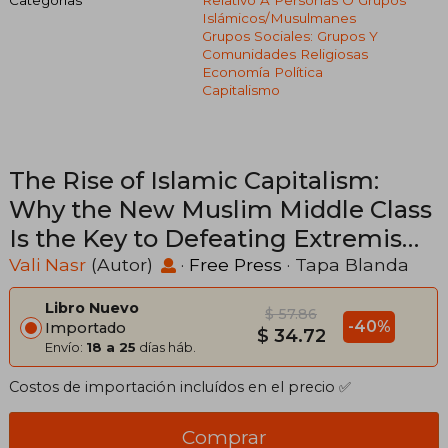
Islámicos/musulmanes
Grupos Sociales: Grupos Y
Comunidades Religiosas
Economía Política
Capitalismo
The Rise of Islamic Capitalism:
Why the New Muslim Middle Class
Is the Key to Defeating Extremism
(en Inglés)
Vali Nasr
(Autor)
·
Free Press
· Tapa Blanda
Libro Nuevo
$ 57.86
-40%
Importado
$ 34.72
Envío:
18 a 25
días háb.
Costos de importación incluídos en el precio ✅
Comprar