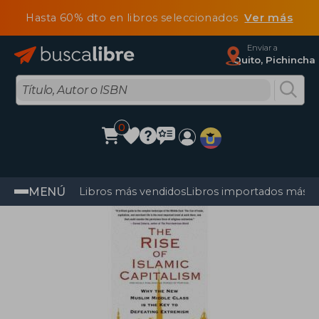
Hasta 60% dto en libros seleccionados
Ver más
Enviar a
Quito, Pichincha
0
MENÚ
Libros más vendidos
Libros importados más v