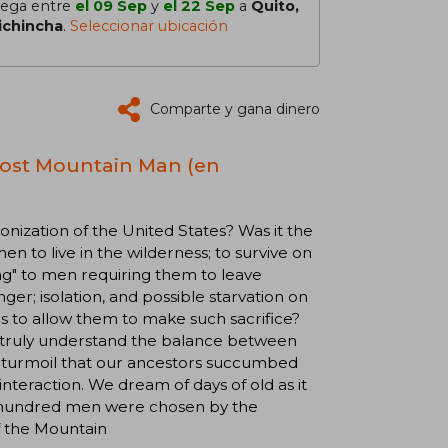
lega entre
el 09 Sep
y
el 22 Sep
a
Quito,
ichincha
.
Seleccionar ubicación
Comparte y gana dinero
 Lost Mountain Man (en
onization of the United States? Was it the
 to live in the wilderness; to survive on
ing" to men requiring them to leave
nger; isolation, and possible starvation on
ls to allow them to make such sacrifice?
o truly understand the balance between
l turmoil that our ancestors succumbed
 interaction. We dream of days of old as it
w hundred men were chosen by the
of the Mountain