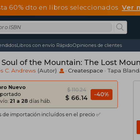
ta 60% dto en libros seleccionados
Ver 
endidos
Libros con envío Rápido
Opiniones de clientes
 Soul of the Mountain: The Lost Moun
s C. Andrews
(Autor)
·
Createspace
· Tapa Bland
bro Nuevo
$ 110.24
-40%
portado
$ 66.14
vío:
21 a 28
días háb.
s de importación incluídos en el precio ✅