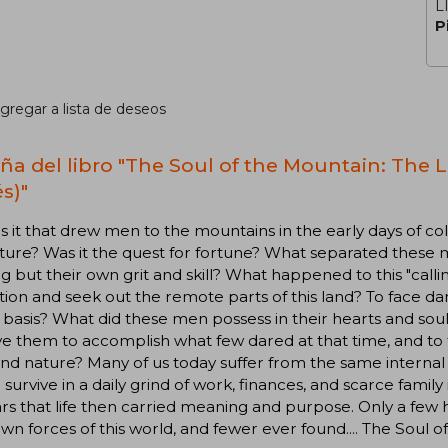
L
P
gregar a lista de deseos
ña del libro "The Soul of the Mountain: The
s)"
s it that drew men to the mountains in the early days of col
ure? Was it the quest for fortune? What separated these men
g but their own grit and skill? What happened to this "call
zation and seek out the remote parts of this land? To face da
y basis? What did these men possess in their hearts and sou
ve them to accomplish what few dared at that time, and t
nd nature? Many of us today suffer from the same interna
 survive in a daily grind of work, finances, and scarce family
rs that life then carried meaning and purpose. Only a fe
n forces of this world, and fewer ever found.... The Soul 