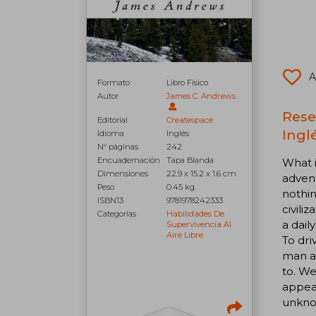
A
Formato
Libro Físico
Autor
James C. Andrews
Rese
Editorial
Createspace
Inglé
Idioma
Inglés
N° páginas
242
Encuadernación
Tapa Blanda
What i
Dimensiones
22.9 x 15.2 x 1.6 cm
advent
Peso
0.45 kg.
nothin
ISBN13
9781978242333
civili
Categorías
Habilidades De
a dail
Supervivencia Al
Aire Libre
To dri
man a
to. We
appea
unknow