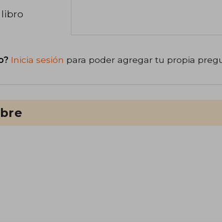
libro
o?
Inicia sesión
para poder agregar tu propia preg
ibre