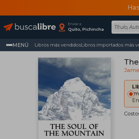
Has
Enviar a
Quito, Pichincha
MENÚ
Libros más vendidos
Libros importados más v
The
Jame
Li
Im
En
Costo