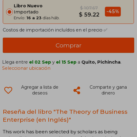
Libro Nuevo
$ 107.67
-45%
Importado
$ 59.22
Envío:
16 a 23
días háb.
Costos de importación incluídos en el precio ✅
Comprar
Llega entre
el 02 Sep
y
el 15 Sep
a
Quito, Pichincha
.
Seleccionar ubicación
Agregar a lista de
Comparte y gana
deseos
dinero
Reseña del libro "The Theory of Business
Enterprise (en Inglés)"
This work has been selected by scholars as being