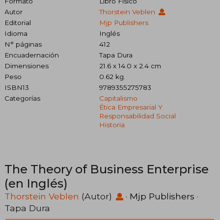
Formato
Libro Físico
Autor
Thorstein Veblen
Editorial
Mjp Publishers
Idioma
Inglés
N° páginas
412
Encuadernación
Tapa Dura
Dimensiones
21.6 x 14.0 x 2.4 cm
Peso
0.62 kg.
ISBN13
9789355275783
Categorías
Capitalismo
Ética Empresarial Y
Responsabilidad Social
Historia
The Theory of Business Enterprise
(en Inglés)
Thorstein Veblen
(Autor)
·
Mjp Publishers
·
Tapa Dura