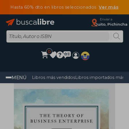
Hasta 60% dto en libros seleccionados
Ver más
Enviar a
Quito, Pichincha
0
MENÚ
Libros más vendidos
Libros importados más v