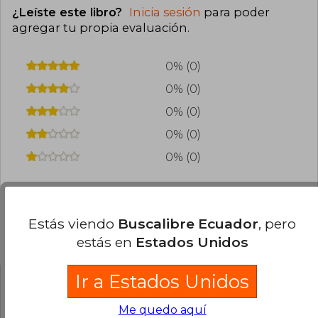
¿Leíste este libro?
Inicia sesión
para poder
agregar tu propia evaluación
.
0% (0)
0% (0)
0% (0)
0% (0)
0% (0)
Estás viendo
Buscalibre Ecuador
, pero
Preguntas frecuentes sobre el libro
estás en
Estados Unidos
Ir a Estados Unidos
¿El libro es original?
Me quedo aquí
Todos los libros de nuestro