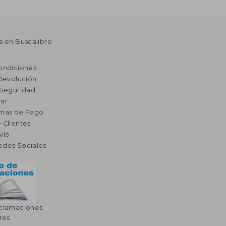
s en Buscalibre
ondiciones
 Devolución
 Seguridad
ar
rmas de Pago
 Clientes
vío
edes Sociales
eclamaciones
res