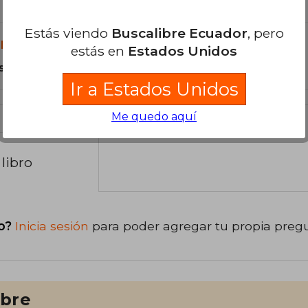
Estás viendo
Buscalibre Ecuador
, pero
libro?
estás en
Estados Unidos
s Tapa Blanda.
Ir a Estados Unidos
Me quedo aquí
libro
o?
Inicia sesión
para poder agregar tu propia preg
ibre