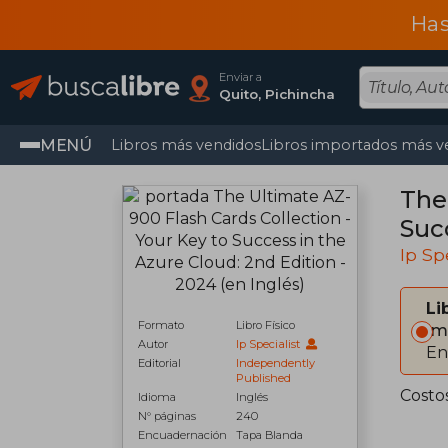
Has
Enviar a
Quito, Pichincha
MENÚ
Libros más vendidos
Libros importados más v
The
Succ
Ip Sp
Li
Formato
Libro Físico
Im
Autor
Ip Specialist
En
Editorial
Independently
Published
Costo
Idioma
Inglés
N° páginas
240
Encuadernación
Tapa Blanda