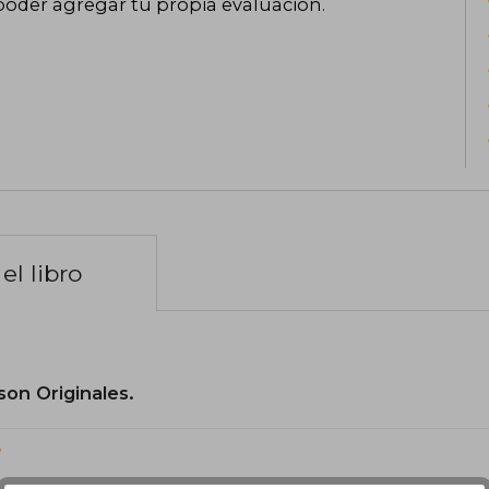
poder agregar tu propia evaluación
.
el libro
son Originales.
?