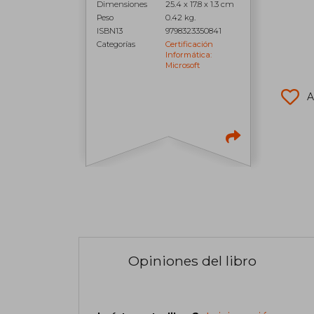
Dimensiones
25.4 x 17.8 x 1.3 cm
Peso
0.42 kg.
ISBN13
9798323350841
Categorías
Certificación
Informática:
Microsoft
A
Opiniones del libro