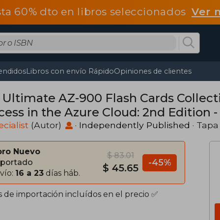
ta 60% dto en libros seleccionados
Ver 
endidos
Libros con envío Rápido
Opiniones de clientes
 Ultimate AZ-900 Flash Cards Collecti
ess in the Azure Cloud: 2nd Edition -
ecialist
(Autor)
·
Independently Published
· Tapa
bro Nuevo
$ 83.01
-45%
portado
$ 45.65
vío:
16 a 23
días háb.
s de importación incluídos en el precio ✅