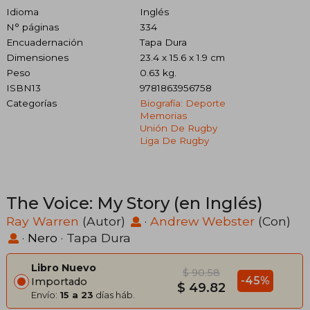
Idioma
Inglés
N° páginas
334
Encuadernación
Tapa Dura
Dimensiones
23.4 x 15.6 x 1.9 cm
Peso
0.63 kg.
ISBN13
9781863956758
Categorías
Biografía: Deporte
Memorias
Unión De Rugby
Liga De Rugby
The Voice: My Story (en Inglés)
Ray Warren
(Autor)
·
Andrew Webster
(Con)
·
Nero
· Tapa Dura
Libro Nuevo
$ 90.58
-45%
Importado
$ 49.82
Envío:
15 a 23
días háb.