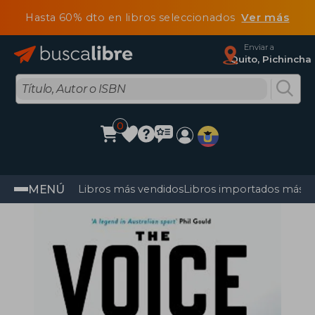
Hasta 60% dto en libros seleccionados
Ver más
Enviar a
Quito, Pichincha
0
MENÚ
Libros más vendidos
Libros importados más v