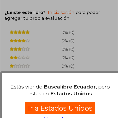
¿Leíste este libro?
Inicia sesión
para poder
agregar tu propia evaluación
.
0% (0)
0% (0)
0% (0)
0% (0)
0% (0)
Estás viendo
Buscalibre Ecuador
, pero
estás en
Estados Unidos
Preguntas frecuentes sobre el libro
Ir a Estados Unidos
¿El libro es original?