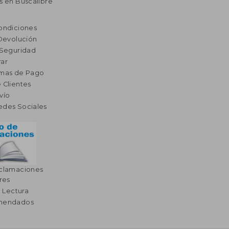
s en Buscalibre
ondiciones
 Devolución
 Seguridad
ar
rmas de Pago
 Clientes
vío
edes Sociales
eclamaciones
res
a Lectura
omendados