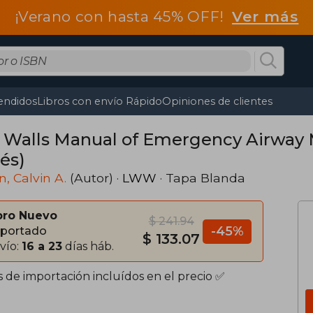
¡Verano con hasta 45% OFF!
Ver más
endidos
Libros con envío Rápido
Opiniones de clientes
 Walls Manual of Emergency Airway
és)
, Calvin A.
(Autor) ·
LWW
· Tapa Blanda
bro Nuevo
$ 241.94
-45%
portado
$ 133.07
vío:
16 a 23
días háb.
s de importación incluídos en el precio ✅