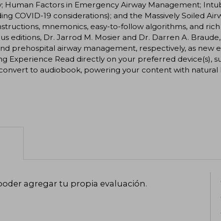
y; Human Factors in Emergency Airway Management; Intubat
ding COVID-19 considerations); and the Massively Soiled Air
nstructions, mnemonics, easy-to-follow algorithms, and rich
us editions, Dr. Jarrod M. Mosier and Dr. Darren A. Braude, b
nd prehospital airway management, respectively, as new ed
g Experience Read directly on your preferred device(s), s
 convert to audiobook, powering your content with natural
poder agregar tu propia evaluación
.