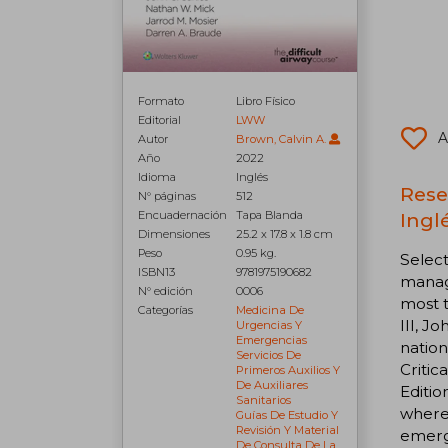
Formato
Libro Físico
Editorial
LWW
A
Autor
Brown, Calvin A.
Año
2022
Idioma
Inglés
Rese
N° páginas
512
Inglé
Encuadernación
Tapa Blanda
Dimensiones
25.2 x 17.8 x 1.8 cm
Peso
0.95 kg.
Select
ISBN13
9781975190682
manag
N° edición
0006
most t
Categorías
Medicina De
III, J
Urgencias Y
Emergencias
nation
Servicios De
Critic
Primeros Auxilios Y
De Auxiliares
Editio
Sanitarios
wherev
Guías De Estudio Y
Revisión Y Material
emerge
De Consulta De La