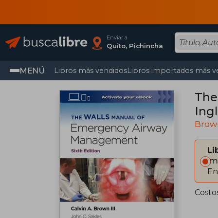
Enviar a
Quito, Pichincha
MENÚ
Libros más vendidos
Libros importados más v
The
Ingl
Brown
Li
Im
En
Costo