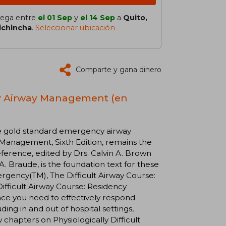
lega entre
el 01 Sep
y
el 14 Sep
a
Quito,
ichincha
.
Seleccionar ubicación
Comparte y gana dinero
cy Airway Management (en
the gold standard emergency airway
anagement, Sixth Edition, remains the
eference, edited by Drs. Calvin A. Brown
A. Braude, is the foundation text for these
rgency(TM), The Difficult Airway Course:
Difficult Airway Course: Residency
nce you need to effectively respond
ng in and out of hospital settings,
hapters on Physiologically Difficult