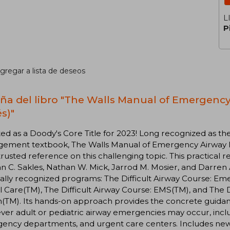
L
P
gregar a lista de deseos
ña del libro "The Walls Manual of Emergen
s)"
ed as a Doody's Core Title for 2023! Long recognized as 
ement textbook, The Walls Manual of Emergency Airway M
rusted reference on this challenging topic. This practical r
ohn C. Sakles, Nathan W. Mick, Jarrod M. Mosier, and Darren 
ally recognized programs: The Difficult Airway Course: Eme
al Care(TM), The Difficult Airway Course: EMS(TM), and The 
n(TM). Its hands-on approach provides the concrete guida
er adult or pediatric airway emergencies may occur, includi
ncy departments, and urgent care centers. Includes new c