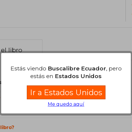
el libro
Estás viendo
Buscalibre Ecuador
, pero
estás en
Estados Unidos
son Originales.
Ir a Estados Unidos
?
Me quedo aquí
libro?