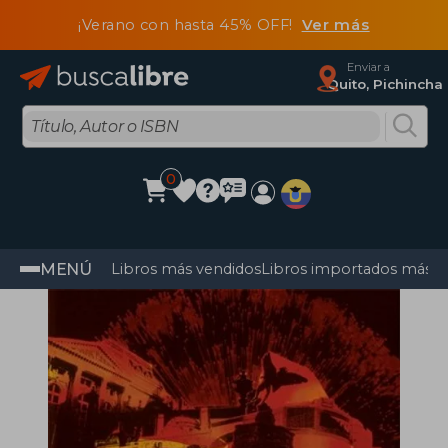
¡Verano con hasta 45% OFF!
Ver más
Enviar a
Quito, Pichincha
0
MENÚ
Libros más vendidos
Libros importados más v