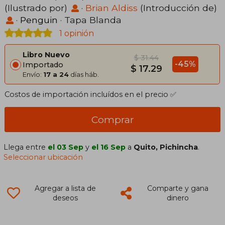
(Ilustrado por)
·
Brian Aldiss
(Introducción de)
·
Penguin
· Tapa Blanda
1 opinión
Libro Nuevo
$ 31.44
-45%
Importado
$ 17.29
Envío:
17 a 24
días háb.
Costos de importación incluídos en el precio ✅
Comprar
Llega entre
el 03 Sep
y
el 16 Sep
a
Quito, Pichincha
.
Seleccionar ubicación
Agregar a lista de
Comparte y gana
deseos
dinero