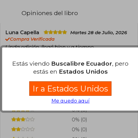
Opiniones del libro
Luna Capella
Martes 28 de Julio, 2026
Compra Verificada
Linda edición, llegó bien y a tiempo.
0
0
Esta opinión es útil
No es útil
Estás viendo
Buscalibre Ecuador
, pero
estás en
Estados Unidos
¿Leíste este libro?
Inicia sesión
para poder
agregar tu propia evaluación
.
Ir a Estados Unidos
100% (1)
Me quedo aquí
0% (0)
0% (0)
0% (0)