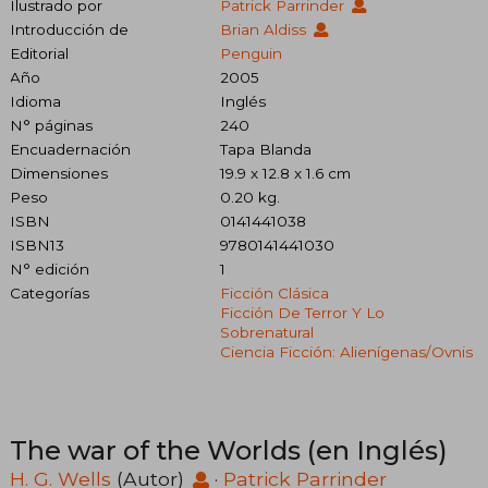
Ilustrado por
Patrick Parrinder
Introducción de
Brian Aldiss
Editorial
Penguin
Año
2005
Idioma
Inglés
N° páginas
240
Encuadernación
Tapa Blanda
Dimensiones
19.9 x 12.8 x 1.6 cm
Peso
0.20 kg.
ISBN
0141441038
ISBN13
9780141441030
N° edición
1
Categorías
Ficción Clásica
Ficción De Terror Y Lo
Sobrenatural
Ciencia Ficción: Alienígenas/ovnis
The war of the Worlds (en Inglés)
H. G. Wells
(Autor)
·
Patrick Parrinder