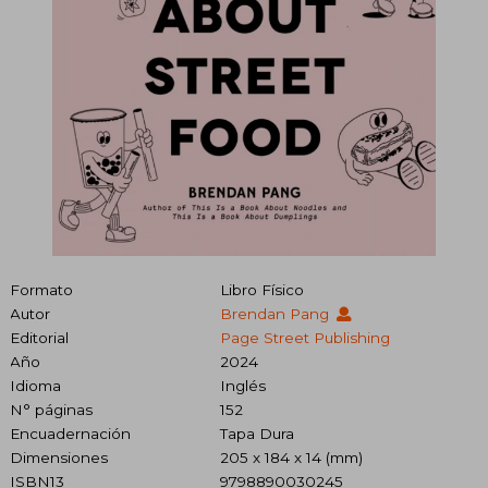
Formato
Libro Físico
Autor
Brendan Pang
Editorial
Page Street Publishing
Año
2024
Idioma
Inglés
N° páginas
152
Encuadernación
Tapa Dura
Dimensiones
205 x 184 x 14 (mm)
ISBN13
9798890030245