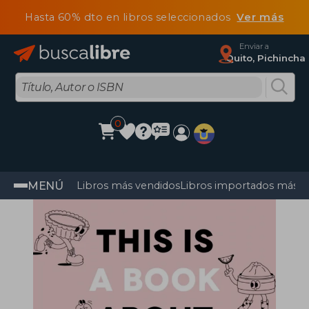
Hasta 60% dto en libros seleccionados
Ver más
Enviar a
Quito, Pichincha
0
MENÚ
Libros más vendidos
Libros importados más v