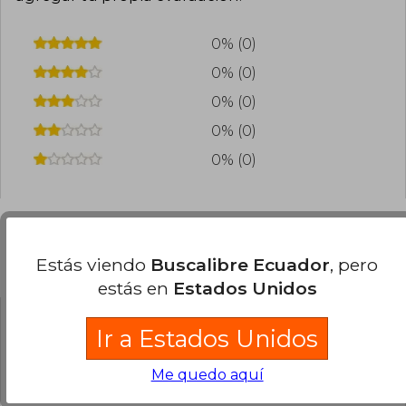
0% (0)
0% (0)
0% (0)
0% (0)
0% (0)
Estás viendo
Buscalibre Ecuador
, pero
Preguntas frecuentes sobre el libro
estás en
Estados Unidos
Ir a Estados Unidos
¿El libro es original?
Todos los libros de nuestro
Me quedo aquí
catálogo son Originales.