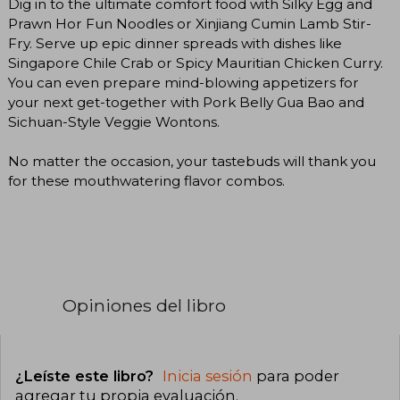
Dig in to the ultimate comfort food with Silky Egg and
Prawn Hor Fun Noodles or Xinjiang Cumin Lamb Stir-
Fry. Serve up epic dinner spreads with dishes like
Singapore Chile Crab or Spicy Mauritian Chicken Curry.
You can even prepare mind-blowing appetizers for
your next get-together with Pork Belly Gua Bao and
Sichuan-Style Veggie Wontons.
No matter the occasion, your tastebuds will thank you
for these mouthwatering flavor combos.
Opiniones del libro
¿Leíste este libro?
Inicia sesión
para poder
agregar tu propia evaluación
.