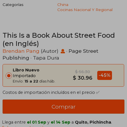
Categorías
China
Cocinas Nacional Y Regional
This Is a Book About Street Food
(en Inglés)
Brendan Pang
(Autor)
·
Page Street
Publishing
· Tapa Dura
Libro Nuevo
$ 56.30
-45%
Importado
$ 30.96
Envío:
15 a 22
días háb.
Costos de importación incluídos en el precio ✅
Comprar
Llega entre
el 01 Sep
y
el 14 Sep
a
Quito, Pichincha
.