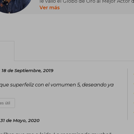
le valió el Globo de Oro al Mejor Actor 
Ver más
Además de su carrera actoral, Colfer es
fantasía "The Land of Stories". El primer
Spell" (2012), fue seguido por tít
Enchantress Returns" (2013) y "The Lan
Estos libros, dirigidos al público juve
con nuevas aventuras. Aunque inicial
traducidos a varios idiomas, incluyendo 
 18 de Septiembre, 2019
sí que superfeliz con el vomumen 5, deseando ya
es útil
31 de Mayo, 2020