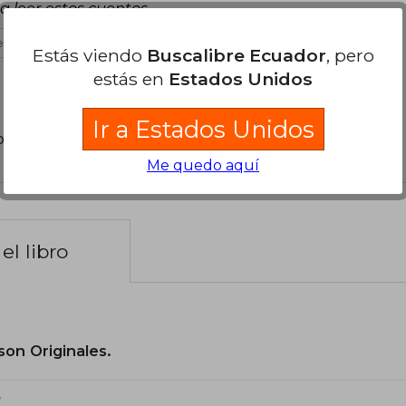
a leer estos cuentos
s útil
Estás viendo
Buscalibre Ecuador
, pero
estás en
Estados Unidos
Ir a Estados Unidos
poder agregar tu propia evaluación
.
Me quedo aquí
el libro
son Originales.
?