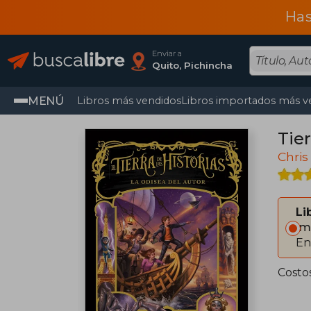
Has
Enviar a
Quito, Pichincha
MENÚ
Libros más vendidos
Libros importados más v
Tier
Chris
Li
Im
En
Costo