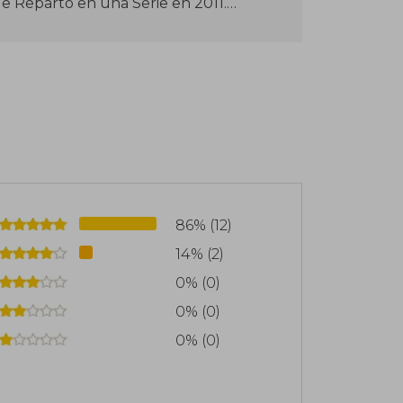
de Reparto en una Serie en 2011.
 autor de la exitosa serie de libros de
 libro, "The Land of Stories: The Wishing
ulos como "The Land of Stories: The
d of Stories: A Grimm Warning" (2014).
nil, combinan cuentos de hadas clásicos
mente publicados en inglés, han sido
el español.
86% (12)
14% (2)
0% (0)
0% (0)
0% (0)