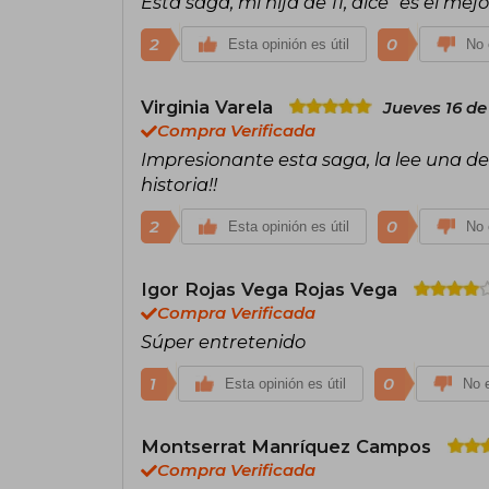
Esta saga, mi hija de 11, dice "es el me
2
0
Esta opinión es útil
No 
Virginia Varela
Jueves 16 de
Compra Verificada
Impresionante esta saga, la lee una de m
historia!!
2
0
Esta opinión es útil
No 
Igor Rojas Vega Rojas Vega
Compra Verificada
Súper entretenido
1
0
Esta opinión es útil
No e
Montserrat Manríquez Campos
Compra Verificada