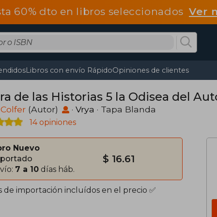
ta 60% dto en libros seleccionados
Ver 
endidos
Libros con envío Rápido
Opiniones de clientes
ra de las Historias 5 la Odisea del Aut
 Colfer
(Autor)
·
Vrya
· Tapa Blanda
14 opiniones
bro Nuevo
$ 16.61
portado
vío:
7 a 10
días háb.
s de importación incluídos en el precio ✅