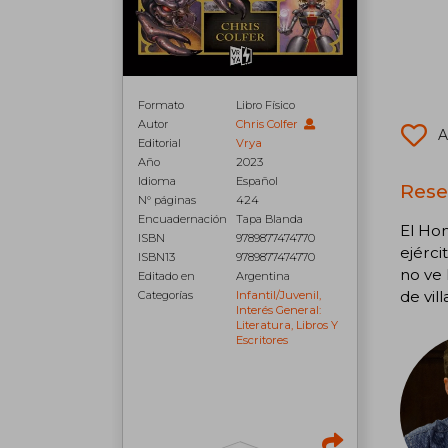
Formato
Libro Físico
Autor
Chris Colfer
A
Editorial
Vrya
Año
2023
Idioma
Español
Reseñ
N° páginas
424
Encuadernación
Tapa Blanda
El Hom
ISBN
9789877474770
ejérci
ISBN13
9789877474770
no ve 
Editado en
Argentina
de vil
Categorías
Infantil/juvenil,
Interés General:
Literatura, Libros Y
Escritores