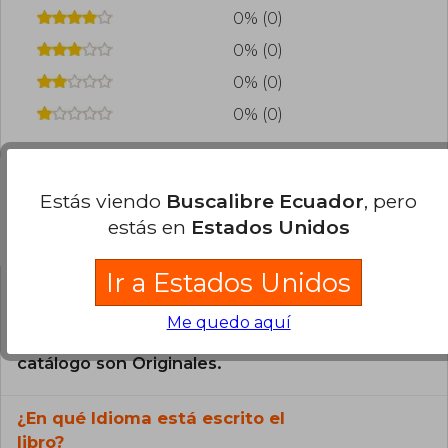
0% (0)
0% (0)
0% (0)
0% (0)
Estás viendo
Buscalibre Ecuador
, pero
estás en
Estados Unidos
Preguntas frecuentes sobre el libro
Ir a Estados Unidos
¿El libro es original?
Me quedo aquí
Todos los libros de nuestro
catálogo son Originales.
¿En qué Idioma está escrito el
libro?