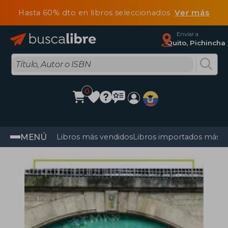
Hasta 60% dto en libros seleccionados
Ver más
Enviar a
Quito, Pichincha
0
MENÚ
Libros más vendidos
Libros importados más v