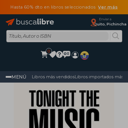
Hasta 60% dto en libros seleccionados
Ver más
Enviar a
Quito, Pichincha
0
MENÚ
Libros más vendidos
Libros importados más v