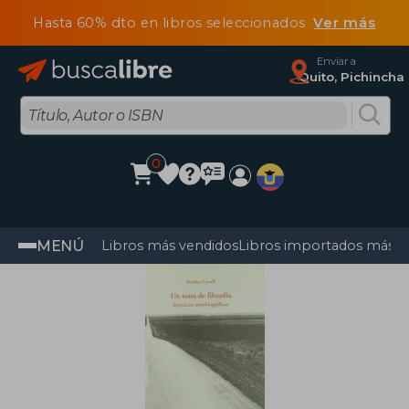
Hasta 60% dto en libros seleccionados
Ver más
Enviar a
Quito, Pichincha
0
MENÚ
Libros más vendidos
Libros importados más v