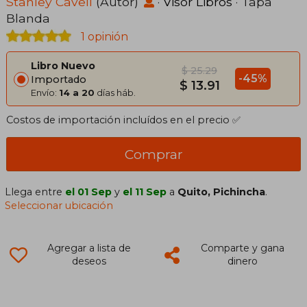
Stanley Cavell
(Autor)
·
Visor Libros
· Tapa
Blanda
1 opinión
Libro Nuevo
$ 25.29
-45%
Importado
$ 13.91
Envío:
14 a 20
días háb.
Costos de importación incluídos en el precio ✅
Comprar
Llega entre
el 01 Sep
y
el 11 Sep
a
Quito, Pichincha
.
Seleccionar ubicación
Agregar a lista de
Comparte y gana
deseos
dinero