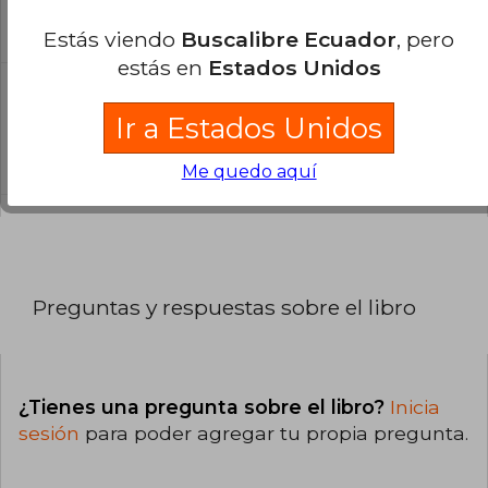
El libro está escrito en Español.
Estás viendo
Buscalibre Ecuador
, pero
estás en
Estados Unidos
¿Cuál es la encuadernación de este libro?
Ir a Estados Unidos
La encuadernación de esta edición es Tapa
Blanda.
Me quedo aquí
Preguntas y respuestas sobre el libro
¿Tienes una pregunta sobre el libro?
Inicia
sesión
para poder agregar tu propia pregunta.