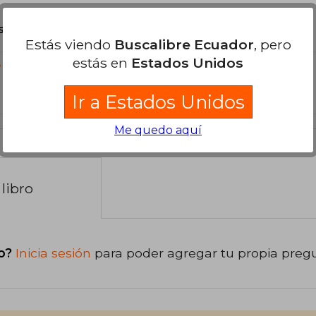
son Originales.
Estás viendo
Buscalibre Ecuador
, pero
estás en
Estados Unidos
?
Ir a Estados Unidos
Me quedo aquí
libro
o?
Inicia sesión
para poder agregar tu propia preg