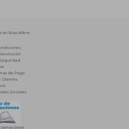
s en Buscalibre
ondiciones
 Devolución
 Seguridad
ar
rmas de Pago
 Clientes
vío
edes Sociales
eclamaciones