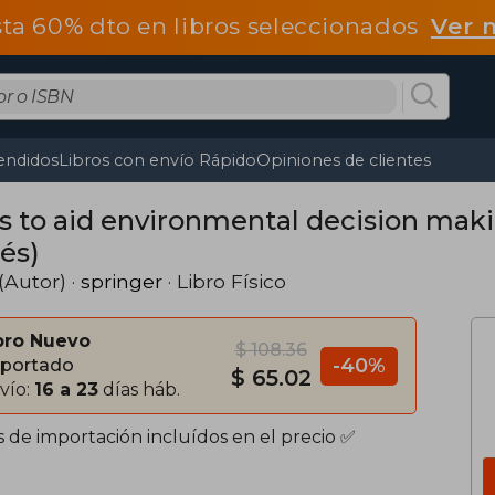
ta 60% dto en libros seleccionados
Ver 
endidos
Libros con envío Rápido
Opiniones de clientes
ls to aid environmental decision maki
és)
(Autor) ·
springer
· Libro Físico
bro Nuevo
$ 108.36
-40%
portado
$ 65.02
vío:
16 a 23
días háb.
s de importación incluídos en el precio ✅