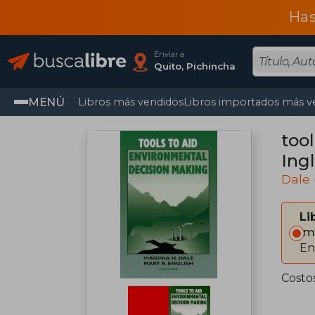
Has
Enviar a
Quito, Pichincha
MENÚ
Libros más vendidos
Libros importados más v
too
Ingl
Dale
Li
Im
En
Costo