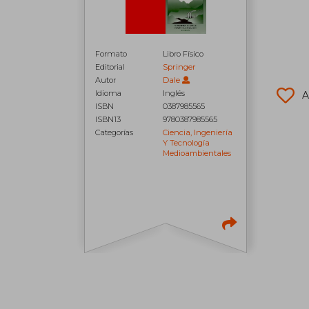
Formato
Libro Físico
Editorial
Springer
Autor
Dale
Idioma
Inglés
A
ISBN
0387985565
ISBN13
9780387985565
Categorías
Ciencia, Ingeniería
Y Tecnología
Medioambientales