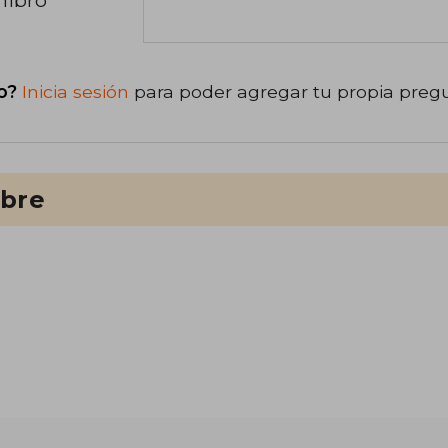
o?
Inicia sesión
para poder agregar tu propia preg
ibre