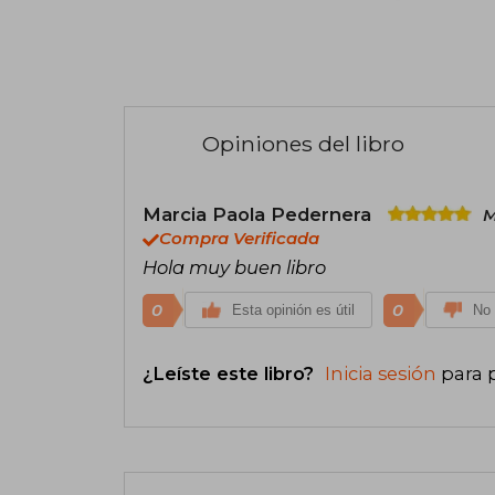
Opiniones del libro
Marcia Paola Pedernera
M
Compra Verificada
Hola muy buen libro
0
0
Esta opinión es útil
No 
¿Leíste este libro?
Inicia sesión
para 