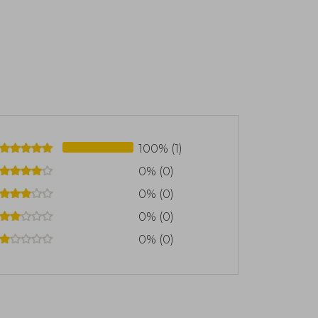
 de la Nación, Buenos Aires, 1995. Las
or IBBY en 1994. Entre sus más de setenta
rio Juntapreguntas, El astronauta del
 Mucho perro, Oliverio juntapreguntas,
100% (1)
0% (0)
0% (0)
0% (0)
0% (0)