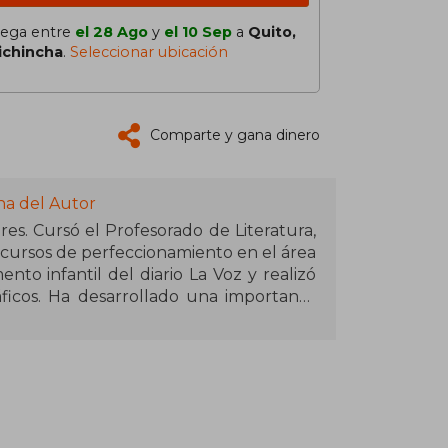
lega entre
el 28 Ago
y
el 10 Sep
a
Quito,
ichincha
.
Seleccionar ubicación
Comparte y gana dinero
na del Autor
res. Cursó el Profesorado de Literatura,
s cursos de perfeccionamiento en el área
nto infantil del diario La Voz y realizó
áficos. Ha desarrollado una importante
retaría de Derechos Humanos del gremio
eral del Departamento de Promoción y
venes de Editorial Sudamericana. En
ia ha recibido numerosos premios y
Casa de las Américas 1986 por su obra
 Nacional de Literatura por Las visitas,