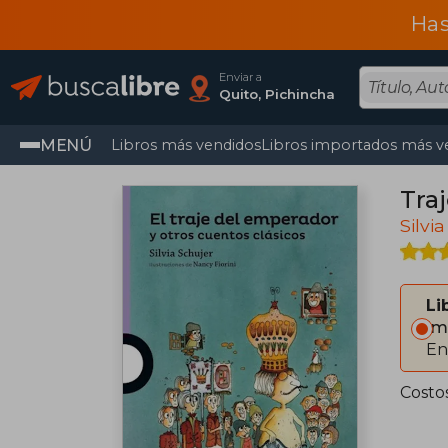
Has
Enviar a
Quito, Pichincha
MENÚ
Libros más vendidos
Libros importados más v
Tra
Silvi
Li
Im
En
Costo