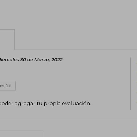
otorgado por la Secretaría de Cultura
visitas, además, integró la lista de hon
obras publicadas se encuentran: Olive
barrio, La cámara oculta, Maleducada,
Puro huesos, La abuela electrónica.
iércoles 30 de Marzo, 2022
es útil
poder agregar tu propia evaluación
.