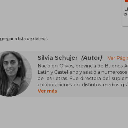
L
P
gregar a lista de deseos
Silvia Schujer
(Autor)
Ver Pági
Nació en Olivos, provincia de Buenos Ai
Latín y Castellano y asistió a numeroso
de las Letras. Fue directora del supleme
colaboraciones en distintos medios gr
labor orientada a los niños en la Sec
Ver más
de prensa y ha sido coordinadora gen
Difusión de Libros para Chicos y Jó
reconocimiento a su labor literar
distinciones. Entre otros, el Premio 
Cuentos y chinventos y el Tercer Premio