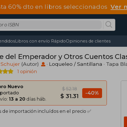
ta 60% dto en libros seleccionados
Ver 
endidos
Libros con envío Rápido
Opiniones de clientes
je del Emperador y Otros Cuentos Cla
a Schujer
(Autor)
·
Loqueleo / Santillana
· Tapa B
1 opinión
bro Nuevo
$ 52.18
-40%
portado
$ 31.31
vío:
13 a 20
días háb.
s de importación incluídos en el precio ✅