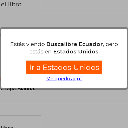
el libro
son Originales.
Estás viendo
Buscalibre Ecuador
, pero
estás en
Estados Unidos
?
Ir a Estados Unidos
Me quedo aquí
libro?
s Tapa Blanda.
libro