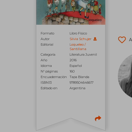
Formato
Libro Físico
Autor
Silvia Schujer
A
Editorial
Loqueleo /
Santillana
Categoría
Literatura Juvenil
Año
2016
Idioma
Español
N° páginas
160
Encuadernación
Tapa Blanda
ISBN13
9789504646617
Editado en
Argentina