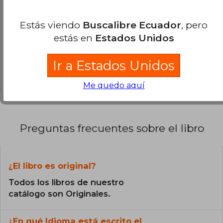
0% (0)
0% (0)
Estás viendo
Buscalibre Ecuador
, pero
estás en
Estados Unidos
0% (0)
0% (0)
Ir a Estados Unidos
0% (0)
Me quedo aquí
Preguntas frecuentes sobre el libro
¿El libro es original?
Todos los libros de nuestro
catálogo son Originales.
¿En qué Idioma está escrito el