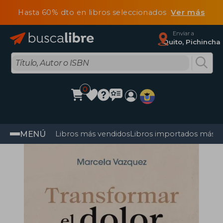
Hasta 60% dto en libros seleccionados
Ver más
Enviar a
Quito, Pichincha
0
MENÚ
Libros más vendidos
Libros importados más v