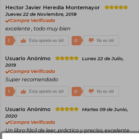
Su enfoque se basa en la práctica clínica
Hector Javier Heredia Montemayor
sustentada en evidencia científica, abordando
Jueves 22 de Noviembre, 2018
temas como la evaluación fonético-fonológica,
Compra Verificada
la prosodia y la intervención en disfluencias.​
excelente , todo muy bien
1
0
Esta opinión es útil
No es útil
Usuario Anónimo
Lunes 22 de Julio,
2019
Compra Verificada
Super recomendado
1
0
Esta opinión es útil
No es útil
Usuario Anónimo
Martes 09 de Junio,
2020
Compra Verificada
Un libro fácil de leer, práctico y preciso, excelente
para mantenerse actualizado en el área.