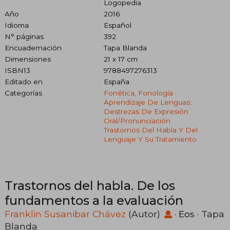
Logopedia
Año
2016
Idioma
Español
N° páginas
392
Encuadernación
Tapa Blanda
Dimensiones
21 x 17 cm
ISBN13
9788497276313
Editado en
España
Categorías
Fonética, Fonología
Aprendizaje De Lenguas:
Destrezas De Expresión
Oral/pronunciación
Trastornos Del Habla Y Del
Lenguaje Y Su Tratamiento
Trastornos del habla. De los
fundamentos a la evaluación
Franklin Susanibar Chávez
(Autor)
·
Eos
· Tapa
Blanda