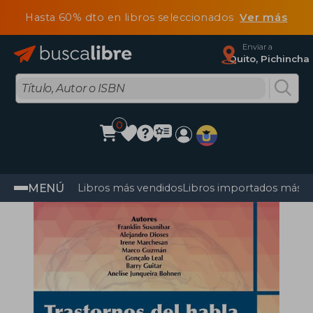
Hasta 60% dto en libros seleccionados
Ver más
Enviar a
Quito, Pichincha
0
MENÚ
Libros más vendidos
Libros importados más v