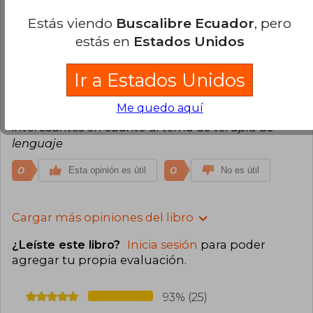
Estás viendo
Buscalibre Ecuador
, pero
0
0
Esta opinión es útil
No es útil
estás en
Estados Unidos
Liliana Mondragón
Domingo 02 de
Ir a Estados Unidos
Junio, 2024
Compra Verificada
Me quedo aquí
El autor está manejando conceptos diferentes e
interesantes en cuanto al tema de terapia de
lenguaje
0
0
Esta opinión es útil
No es útil
Cargar más opiniones del libro
¿Leíste este libro?
Inicia sesión
para poder
agregar tu propia evaluación
.
93% (25)