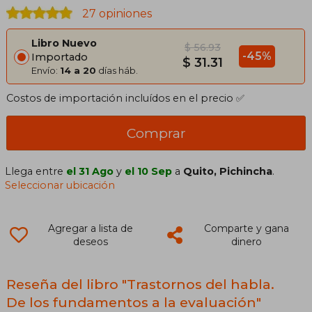
27 opiniones
Libro Nuevo
$ 56.93
-45%
Importado
$ 31.31
Envío:
14 a 20
días háb.
Costos de importación incluídos en el precio ✅
Comprar
Llega entre
el 31 Ago
y
el 10 Sep
a
Quito, Pichincha
.
Seleccionar ubicación
Agregar a lista de
Comparte y gana
deseos
dinero
Reseña del libro "Trastornos del habla.
De los fundamentos a la evaluación"