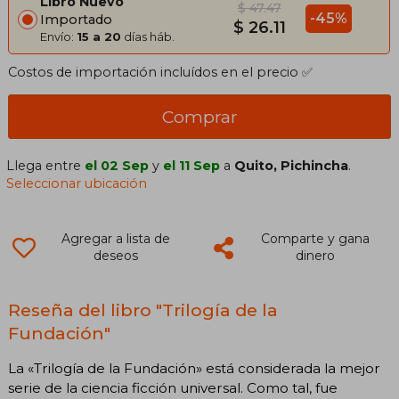
Libro Nuevo
$ 47.47
-45%
Importado
$ 26.11
Envío:
15 a 20
días háb.
Costos de importación incluídos en el precio ✅
Comprar
Llega entre
el 02 Sep
y
el 11 Sep
a
Quito, Pichincha
.
Seleccionar ubicación
Agregar a lista de
Comparte y gana
deseos
dinero
Reseña del libro "Trilogía de la
Fundación"
La «Trilogía de la Fundación» está considerada la mejor
serie de la ciencia ficción universal. Como tal, fue