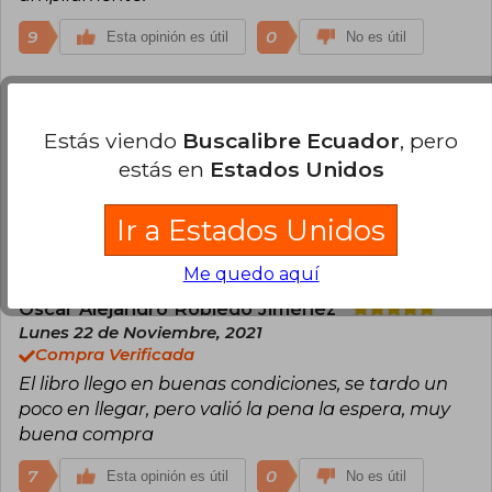
9
0
Esta opinión es útil
No es útil
Oscar Javiher
Jueves 12 de Agosto, 2021
Compra Verificada
Estás viendo
Buscalibre Ecuador
, pero
La historia da muchos giros inesperados, la trama
estás en
Estados Unidos
de la psicohistoria es muy apasionante, pero
mejor el final.
Ir a Estados Unidos
9
0
Esta opinión es útil
No es útil
Me quedo aquí
Oscar Alejandro Robledo Jiménez
Lunes 22 de Noviembre, 2021
Compra Verificada
El libro llego en buenas condiciones, se tardo un
poco en llegar, pero valió la pena la espera, muy
buena compra
7
0
Esta opinión es útil
No es útil