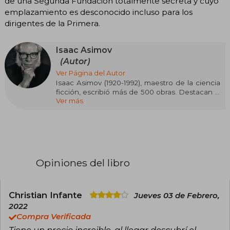
de una Segunda Fundación totalmente secreta y cuyo
emplazamiento es desconocido incluso para los
dirigentes de la Primera.
Isaac Asimov
(Autor)
Ver Página del Autor
Isaac Asimov (1920-1992), maestro de la ciencia
ficción, escribió más de 500 obras. Destacan la
Ver más
serie de la “Fundación” (Fundación, Fundación e
Imperio, Segunda Fundación), “Yo, robot” y la
serie de los robots (Las bóvedas de acero).
Doctor en Bioquímica, recibió el Premio Gran
Maestro Nebula y fue incluido en el Salón de la
Fama de la Ciencia Ficción.
Opiniones del libro
Christian Infante
Jueves 03 de Febrero,
2022
Compra Verificada