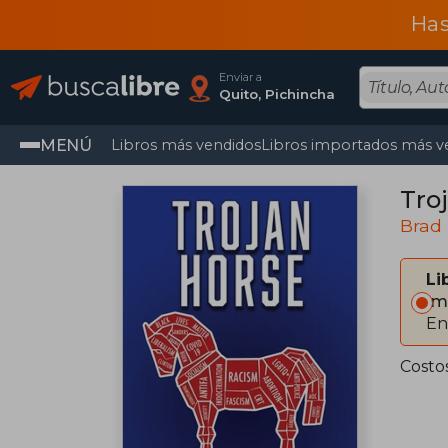
Has
Enviar a
Quito, Pichincha
MENÚ
Libros más vendidos
Libros importados más v
Tro
Brad
Li
Im
En
Costo