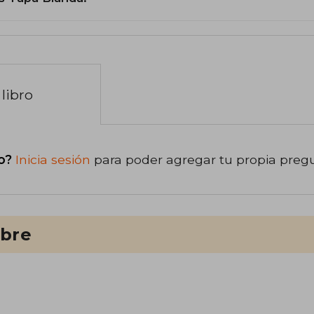
libro
o?
Inicia sesión
para poder agregar tu propia preg
ibre