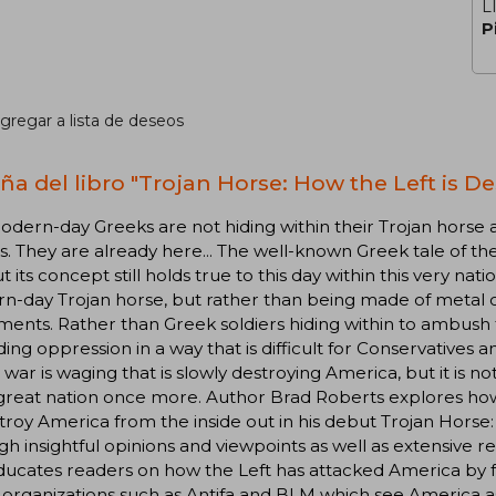
L
P
gregar a lista de deseos
ña del libro "Trojan Horse: How the Left is D
dern-day Greeks are not hiding within their Trojan horse
s. They are already here... The well-known Greek tale of t
ut its concept still holds true to this day within this very na
-day Trojan horse, but rather than being made of metal or
nts. Rather than Greek soldiers hiding within to ambush t
ing oppression in a way that is difficult for Conservatives a
 war is waging that is slowly destroying America, but it is not 
reat nation once more. Author Brad Roberts explores how th
troy America from the inside out in his debut Trojan Horse
h insightful opinions and viewpoints as well as extensive r
ucates readers on how the Left has attacked America by foc
t organizations such as Antifa and BLM which see America as