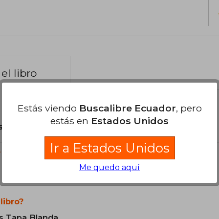
el libro
Estás viendo
Buscalibre Ecuador
, pero
estás en
Estados Unidos
son Originales.
Ir a Estados Unidos
?
Me quedo aquí
libro?
s Tapa Blanda.