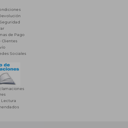
ondiciones
 Devolución
 Seguridad
ar
rmas de Pago
 Clientes
vío
edes Sociales
eclamaciones
res
a Lectura
omendados