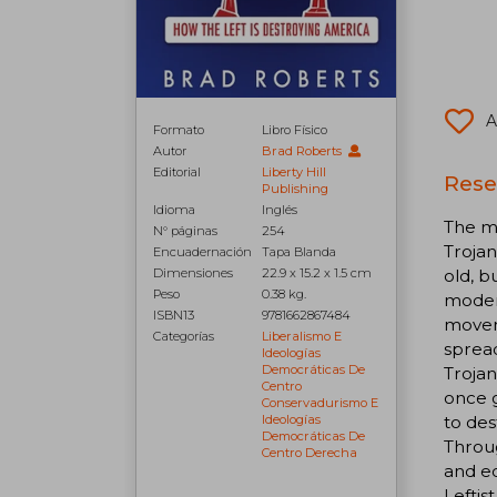
A
Formato
Libro Físico
Autor
Brad Roberts
Editorial
Liberty Hill
Rese
Publishing
Idioma
Inglés
The mo
N° páginas
254
Trojan
Encuadernación
Tapa Blanda
old, b
Dimensiones
22.9 x 15.2 x 1.5 cm
Peso
0.38 kg.
modern
ISBN13
9781662867484
moveme
Categorías
Liberalismo E
spread
Ideologías
Democráticas De
Trojan
Centro
once g
Conservadurismo E
to des
Ideologías
Democráticas De
Throug
Centro Derecha
and ed
Leftis