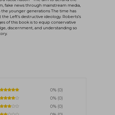
ism, fake news through mainstream media,
ts the younger generations The time has
the Left's destructive ideology. Roberts's
s of this book is to equip conservative
dge, discernment, and understanding so
tory.
0% (0)
0% (0)
0% (0)
0% (0)