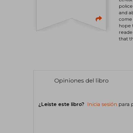
polic
and ab
come t
hope t
reade
that t
Opiniones del libro
¿Leíste este libro?
Inicia sesión
para 