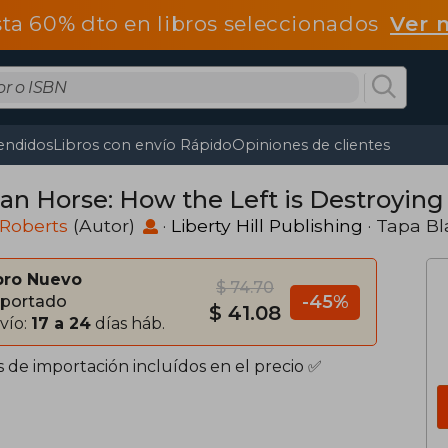
ta 60% dto en libros seleccionados
Ver 
endidos
Libros con envío Rápido
Opiniones de clientes
jan Horse: How the Left is Destroying
 Roberts
(Autor)
·
Liberty Hill Publishing
· Tapa B
bro Nuevo
$ 74.70
-45%
portado
$ 41.08
vío:
17 a 24
días háb.
s de importación incluídos en el precio ✅