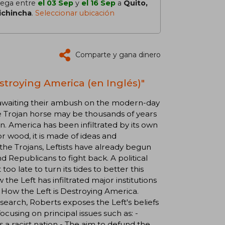
lega entre
el 03 Sep
y
el 16 Sep
a
Quito,
ichincha
.
Seleccionar ubicación
Comparte y gana dinero
estroying America (en Inglés)"
 awaiting their ambush on the modern-day
he Trojan horse may be thousands of years
tion. America has been infiltrated by its own
 wood, it is made of ideas and
he Trojans, Leftists have already begun
nd Republicans to fight back. A political
too late to turn its tides to better this
e Left has infiltrated major institutions
: How the Left is Destroying America.
esearch, Roberts exposes the Left's beliefs
using on principal issues such as: -
 a racist nation - The aim to defund the