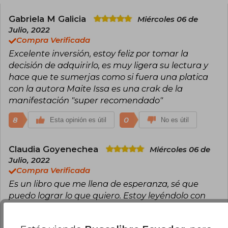
en habla hispana. Ha creado un
emprendimiento de siete cifras, partiendo de
Gabriela M Galicia
Miércoles 06 de
cero, en tan solo dos años, y ayuda a miles de
Julio, 2022
mujeres en más de veinticinco países a
Compra Verificada
manifestar lo que antes creían imposible. Ha
Excelente inversión, estoy feliz por tomar la
colaborado en medios como Vogue, ¡Hola!,
Mujer Hoy y en Televisión Española, entre otros.
decisión de adquirirlo, es muy ligera su lectura y
También ha desarrollado online la comunidad
hace que te sumerjas como si fuera una platica
Manifestadoras Expertas y los programas
con la autora Maite Issa es una crak de la
Manifiéstalo y Eres un imán para el dinero, que
manifestación "super recomendado"
cuentan con miles de alumnas. En estos
programas enseña paso a paso, de manera
simple, las claves de la manifestación para que
8
0
Esta opinión es útil
No es útil
cada mujer pueda crear su realidad uniendo el
poder de su mente subconsciente y las leyes
del Universo.
Claudia Goyenechea
Miércoles 06 de
Julio, 2022
Compra Verificada
Es un libro que me llena de esperanza, sé que
puedo lograr lo que quiero. Estoy leyéndolo con
calma, después de cada capítulo hay ejercicios
que hay que resolver, lo estoy haciendo de