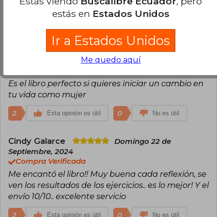
Estás viendo
Buscalibre Ecuador
, pero
manera muy consciente para aprovecharlo al
estás en
Estados Unidos
máximo. ¡Me encanta!
5
1
Esta opinión es útil
No es útil
Ir a Estados Unidos
Sofia Flores
Me quedo aquí
Sábado 18 de Junio, 2022
Compra Verificada
Es el libro perfecto si quieres iniciar un cambio en
tu vida como mujer
2
0
Esta opinión es útil
No es útil
Cindy Galarce
Domingo 22 de
Septiembre, 2024
Compra Verificada
Me encantó el libro!! Muy buena cada reflexión, se
ven los resultados de los ejercicios.. es lo mejor! Y el
envío 10/10.. excelente servicio
2
0
Esta opinión es útil
No es útil