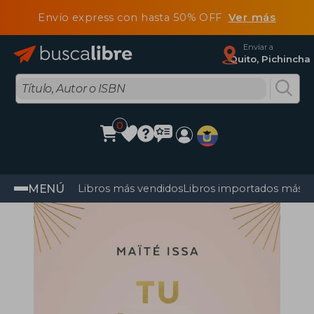
Envío express con hasta 50% OFF
Ver más
Enviar a
Quito, Pichincha
0
MENÚ
Libros más vendidos
Libros importados más v