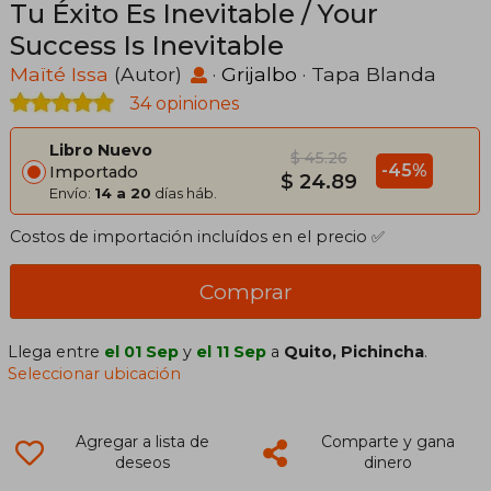
Tu Éxito Es Inevitable / Your
Success Is Inevitable
Maïté Issa
(Autor)
·
Grijalbo
· Tapa Blanda
34 opiniones
Libro Nuevo
$ 45.26
-45%
Importado
$ 24.89
Envío:
14 a 20
días háb.
Costos de importación incluídos en el precio ✅
Comprar
Llega entre
el 01 Sep
y
el 11 Sep
a
Quito, Pichincha
.
Seleccionar ubicación
Agregar a lista de
Comparte y gana
deseos
dinero