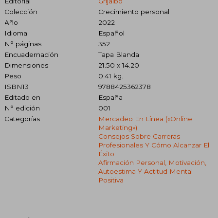
Editorial
Grijalbo
Colección
Crecimiento personal
Año
2022
Idioma
Español
N° páginas
352
Encuadernación
Tapa Blanda
Dimensiones
21.50 x 14.20
Peso
0.41 kg.
ISBN13
9788425362378
Editado en
España
N° edición
001
Categorías
Mercadeo En Línea («online
Marketing»)
Consejos Sobre Carreras
Profesionales Y Cómo Alcanzar El
Éxito
Afirmación Personal, Motivación,
Autoestima Y Actitud Mental
Positiva