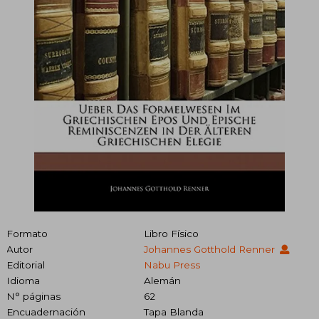
Formato
Libro Físico
Autor
Johannes Gotthold Renner
Editorial
Nabu Press
Idioma
Alemán
N° páginas
62
Encuadernación
Tapa Blanda