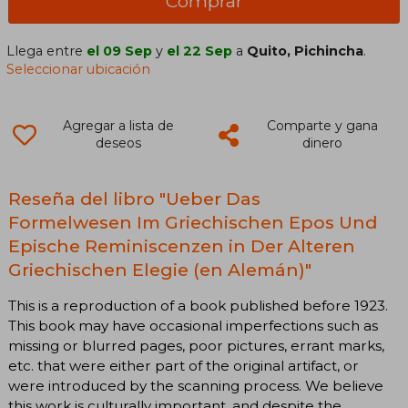
Comprar
Llega entre
el 09 Sep
y
el 22 Sep
a
Quito, Pichincha
.
Seleccionar ubicación
Agregar a lista de
Comparte y gana
deseos
dinero
Reseña del libro "Ueber Das
Formelwesen Im Griechischen Epos Und
Epische Reminiscenzen in Der Alteren
Griechischen Elegie (en Alemán)"
This is a reproduction of a book published before 1923.
This book may have occasional imperfections such as
missing or blurred pages, poor pictures, errant marks,
etc. that were either part of the original artifact, or
were introduced by the scanning process. We believe
this work is culturally important, and despite the