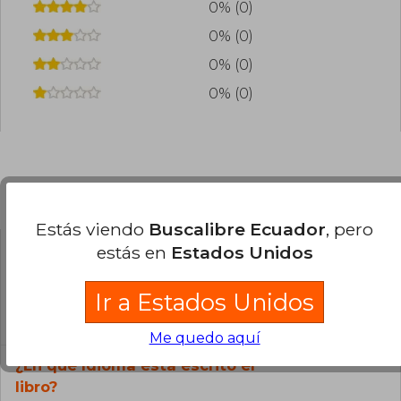
0% (0)
0% (0)
0% (0)
0% (0)
Preguntas frecuentes sobre el libro
Estás viendo
Buscalibre Ecuador
, pero
estás en
Estados Unidos
¿El libro es original?
Todos los libros de nuestro
Ir a Estados Unidos
catálogo son Originales.
Me quedo aquí
¿En qué Idioma está escrito el
libro?