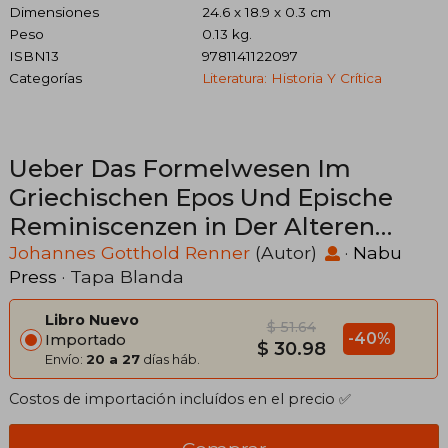
Dimensiones
24.6 x 18.9 x 0.3 cm
Peso
0.13 kg.
ISBN13
9781141122097
Categorías
Literatura: Historia Y Crítica
Ueber Das Formelwesen Im
Griechischen Epos Und Epische
Reminiscenzen in Der Alteren
Griechischen Elegie (en Alemán)
Johannes Gotthold Renner
(Autor)
·
Nabu
Press
· Tapa Blanda
Libro Nuevo
$ 51.64
-40%
Importado
$ 30.98
Envío:
20 a 27
días háb.
Costos de importación incluídos en el precio ✅