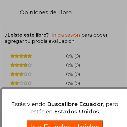
Opiniones del libro
¿Leíste este libro?
Inicia sesión
para poder
agregar tu propia evaluación
.
0% (0)
0% (0)
0% (0)
0% (0)
0% (0)
Estás viendo
Buscalibre Ecuador
, pero
estás en
Estados Unidos
Preguntas frecuentes sobre el libro