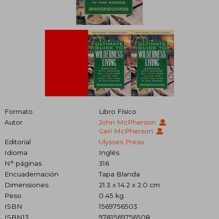
Formato
Libro Físico
Autor
John McPherson
Geri McPherson
Editorial
Ulysses Press
Idioma
Inglés
N° páginas
316
Encuadernación
Tapa Blanda
Dimensiones
21.3 x 14.2 x 2.0 cm
Peso
0.45 kg.
ISBN
1569756503
ISBN13
9781569756508