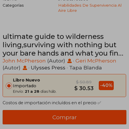
Categorías
Habilidades De Supervivencia Al
Aire Libre
ultimate guide to wilderness
living,surviving with nothing but
your bare hands and what you find
in the woods (en Inglés)
John McPherson
(Autor)
·
Geri McPherson
(Autor)
·
Ulysses Press
· Tapa Blanda
Libro Nuevo
$ 50.89
-40%
Importado
$ 30.53
Envío:
21 a 28
días háb.
Costos de importación incluídos en el precio ✅
Comprar