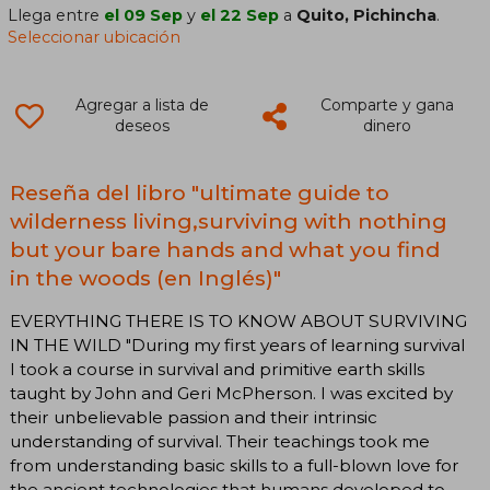
Llega entre
el 09 Sep
y
el 22 Sep
a
Quito, Pichincha
.
Seleccionar ubicación
Agregar a lista de
Comparte y gana
deseos
dinero
Reseña del libro "ultimate guide to
wilderness living,surviving with nothing
but your bare hands and what you find
in the woods (en Inglés)"
EVERYTHING THERE IS TO KNOW ABOUT SURVIVING
IN THE WILD "During my first years of learning survival
I took a course in survival and primitive earth skills
taught by John and Geri McPherson. I was excited by
their unbelievable passion and their intrinsic
understanding of survival. Their teachings took me
from understanding basic skills to a full-blown love for
the ancient technologies that humans developed to