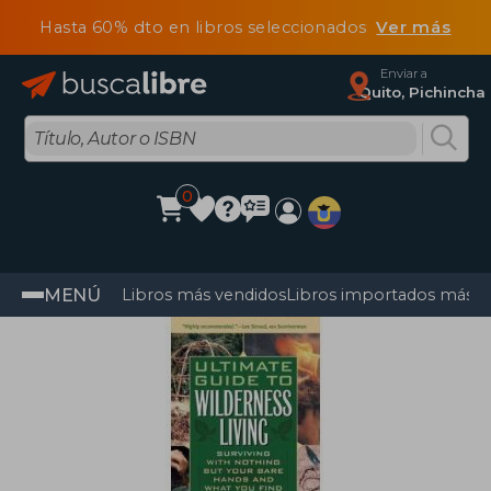
Hasta 60% dto en libros seleccionados
Ver más
Enviar a
Quito, Pichincha
0
MENÚ
Libros más vendidos
Libros importados más v