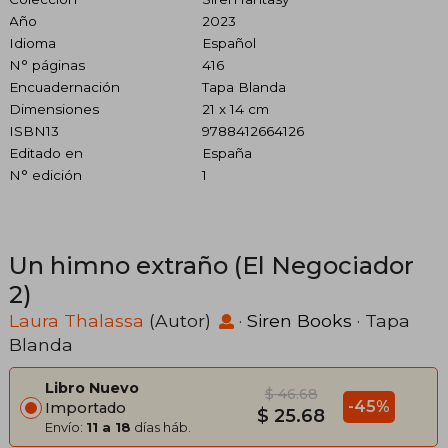
Año
2023
Idioma
Español
N° páginas
416
Encuadernación
Tapa Blanda
Dimensiones
21 x 14 cm
ISBN13
9788412664126
Editado en
España
N° edición
1
Un himno extraño (El Negociador
2)
Laura Thalassa
(Autor)
·
Siren Books
· Tapa
Blanda
Libro Nuevo
$ 46.68
-45%
Importado
$ 25.68
Envío:
11 a 18
días háb.