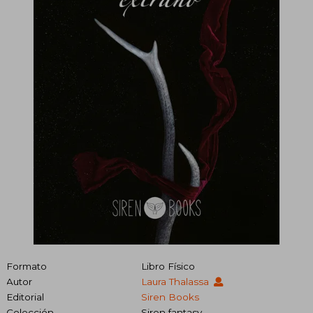
Formato
Libro Físico
Autor
Laura Thalassa
Editorial
Siren Books
Colección
Siren fantasy