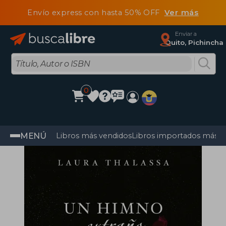
Envío express con hasta 50% OFF
Ver más
Enviar a
Quito, Pichincha
0
MENÚ
Libros más vendidos
Libros importados más v