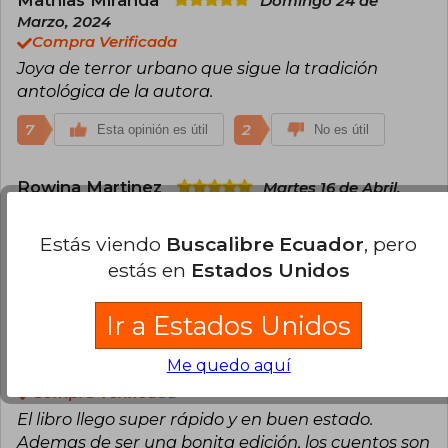
Mathias Miranda
Domingo 24 de
Marzo, 2024
Compra Verificada
Joya de terror urbano que sigue la tradición
antológica de la autora.
7
2
Esta opinión es útil
No es útil
Rowina Martinez
Martes 16 de Abril,
2024
Compra Verificada
Estás viendo
Buscalibre Ecuador
, pero
Una de mis favoritas, el libro llegó impecable
estás en
Estados Unidos
7
2
Esta opinión es útil
No es útil
Ir a Estados Unidos
Usuario Anónimo
Viernes 30 de Enero,
Me quedo aquí
2026
Compra Verificada
El libro llego super rápido y en buen estado.
Ademas de ser una bonita edición, los cuentos son