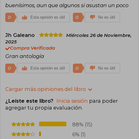
buenísimos, aun que algunos si asustan un poco
0
0
Esta opinión es útil
No es útil
Jh Galeano
Miércoles 26 de Noviembre,
2025
Compra Verificada
Gran antología
0
0
Esta opinión es útil
No es útil
Cargar más opiniones del libro
¿Leíste este libro?
Inicia sesión
para poder
agregar tu propia evaluación
.
88% (15)
6% (1)