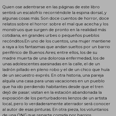
Quien ose adentrarse en las páginas de este libro
sentirá un escalofrío recorriéndole la espina dorsal, y
algunas cosas más. Son doce cuentos de horror, doce
relatos sobre el horror: sobre el mal que acecha y los
monstruos que surgen de pronto en la realidad más
cotidiana, en grandes urbes o pequeños pueblos
recónditos.En uno de los cuentos, una mujer mantiene
a raya a los fantasmas que andan sueltos por un barrio
periférico de Buenos Aires; entre ellos, los de su
madre muerta de una dolorosa enfermedad, los de
unas adolescentes asesinadas en la calle, el de un
ladrón pillado en pleno robo y el de un chico que huía
de un secuestro exprés. En otra historia, una pareja
alquila una casa para unas vacaciones en un pueblo
que ha ido perdiendo habitantes desde que el tren
dejó de pasar; visitan en la estación abandonada la
exposición de los perturbadores lienzos de un artista
local, pero lo verdaderamente aterrador será conocer
al autor de esas pinturas. En otra pieza, los voluntarios
de una ONG que reparte comida por barrios