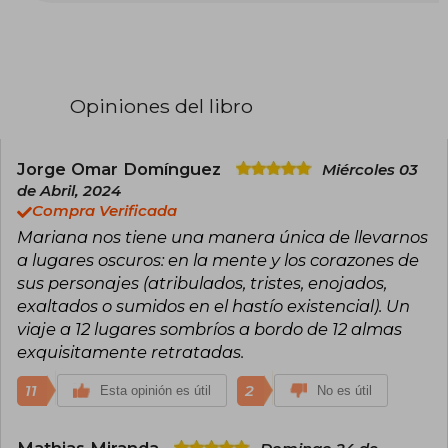
obra combina lo fantástico, el horror y el
realismo social con una mirada aguda sobre la
violencia, la marginalidad y las heridas abiertas
de la historia reciente. Su estilo es directo,
atmosférico y sin concesiones: no usa el miedo
como truco, sino como herramienta para
Opiniones del libro
iluminar lo que suele ocultarse bajo la alfombra.
Además de su trabajo literario, ha desarrollado
una extensa labor periodística y cultural.
Jorge Omar Domínguez
Miércoles 03
Entre sus libros más influyentes se encuentra
de Abril, 2024
Las cosas que perdimos en el fuego, un
Compra Verificada
volumen de cuentos que consolidó su
Mariana nos tiene una manera única de llevarnos
proyección internacional y redefinió el terror
latinoamericano desde una perspectiva urbana
a lugares oscuros: en la mente y los corazones de
y política. En 2019 recibió el Premio Herralde de
sus personajes (atribulados, tristes, enojados,
Novela por Nuestra parte de noche,
exaltados o sumidos en el hastío existencial). Un
confirmando una trayectoria sólida y coherente.
viaje a 12 lugares sombríos a bordo de 12 almas
Enríquez no busca asustar por deporte: escribe
para inquietar, incomodar y dejar marcas
exquisitamente retratadas.
duraderas. Y lo logra.
11
2
Esta opinión es útil
No es útil