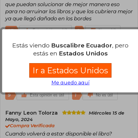
que puedan solucionar de mejor manera eso
para no arruinar los libros y que los cubriera mejor
ya que llegó dañado en los bordes
27
1
Esta opinión es útil
No es útil
Estás viendo
Buscalibre Ecuador
, pero
Noelia Cervantes Muro
Miércoles 08
estás en
Estados Unidos
de Mayo, 2024
Compra Verificada
Ir a Estados Unidos
Una de las mejores sagas que leí. Ahora saber que
sacaran edición especial definitivamente es un
Me quedo aquí
regalo para un lector amante de esta saga
9
1
Esta opinión es útil
No es útil
Fanny Leon Tolorza
Miércoles 15 de
Mayo, 2024
Compra Verificada
Cuando volverá a estar disponible el libro?