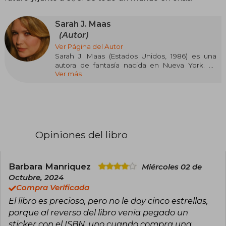
Sarah J. Maas
(Autor)
Ver Página del Autor
Sarah J. Maas (Estados Unidos, 1986) es una
autora de fantasía nacida en Nueva York. Es
Ver más
conocida por la serie Throne of Glass, iniciada
cuando tenía dieciséis años y publicada por
Bloomsbury en 2012, así como por A Court of
Thorns and Roses y Crescent City. Sus novelas
han sido traducidas a decenas de idiomas y han
figurado en las listas de los más vendidos del
New York Times. Maas es reconocida por su
Opiniones del libro
capacidad de crear mundos complejos y
personajes memorables, y ha recibido
numerosos reconocimientos por su
contribución al género de fantasía juvenil.
Barbara Manriquez
Miércoles 02 de
Neoyorquina de nacimiento, en la actualidad
Octubre, 2024
vive en Pensilvania con su marido y su perro, y
Compra Verificada
cuenta con una comunidad de más de treinta
El libro es precioso, pero no le doy cinco estrellas,
mil seguidores en Twitter y Facebook.
porque al reverso del libro venia pegado un
sticker con el ISBN, uno cuando compra una