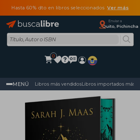
Hasta 60% dto en libros seleccionados
Ver más
Enviar a
Quito, Pichincha
0
MENÚ
Libros más vendidos
Libros importados más v