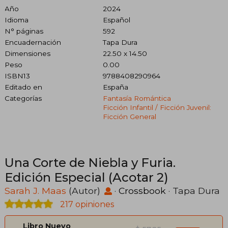
Año
2024
Idioma
Español
N° páginas
592
Encuadernación
Tapa Dura
Dimensiones
22.50 x 14.50
Peso
0.00
ISBN13
9788408290964
Editado en
España
Categorías
Fantasía Romántica
Ficción Infantil / Ficción Juvenil:
Ficción General
Una Corte de Niebla y Furia.
Edición Especial (Acotar 2)
Sarah J. Maas
(Autor)
·
Crossbook
· Tapa Dura
217 opiniones
Libro Nuevo