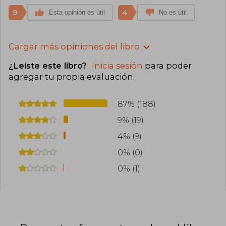
9
4
Esta opinión es útil
No es útil
Cargar más opiniones del libro
¿Leíste este libro?
Inicia sesión
para poder
agregar tu propia evaluación
.
87% (188)
9% (19)
4% (9)
0% (0)
0% (1)