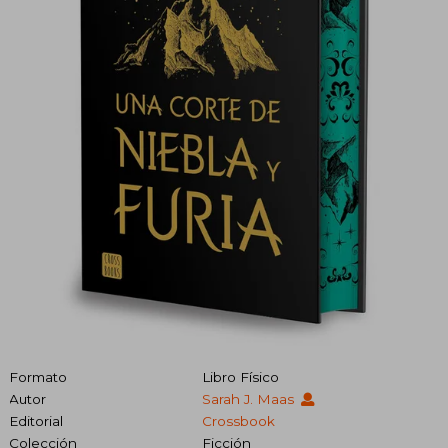
Formato
Libro Físico
Autor
Sarah J. Maas
Editorial
Crossbook
Colección
Ficción