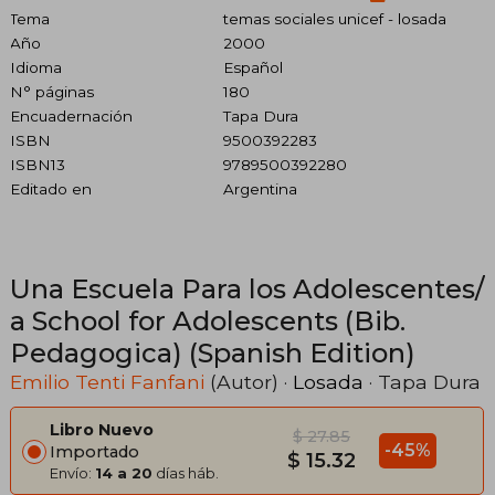
Tema
temas sociales unicef - losada
Año
2000
Idioma
Español
N° páginas
180
Encuadernación
Tapa Dura
ISBN
9500392283
ISBN13
9789500392280
Editado en
Argentina
Una Escuela Para los Adolescentes/
a School for Adolescents (Bib.
Pedagogica) (Spanish Edition)
Emilio Tenti Fanfani
(Autor) ·
Losada
· Tapa Dura
Libro Nuevo
$ 27.85
-45%
Importado
$ 15.32
Envío:
14 a 20
días háb.