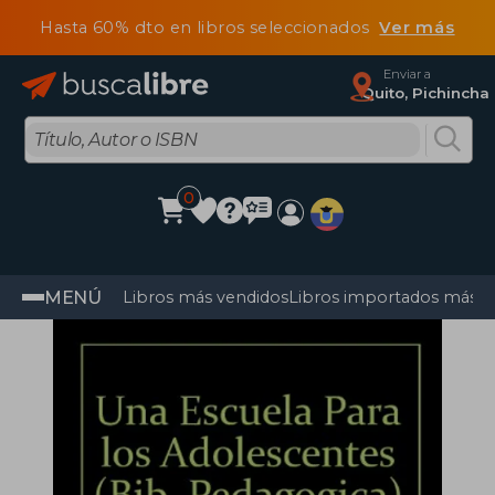
Hasta 60% dto en libros seleccionados
Ver más
Enviar a
Quito, Pichincha
0
MENÚ
Libros más vendidos
Libros importados más v