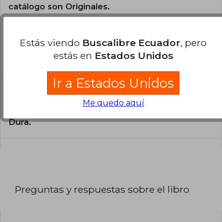
catálogo son Originales.
¿En qué Idioma está escrito el
Estás viendo
Buscalibre Ecuador
, pero
libro?
estás en
Estados Unidos
El libro está escrito en Español.
Ir a Estados Unidos
¿Cuál es la encuadernación de este libro?
Me quedo aquí
La encuadernación de esta edición es Tapa
Dura.
Preguntas y respuestas sobre el libro