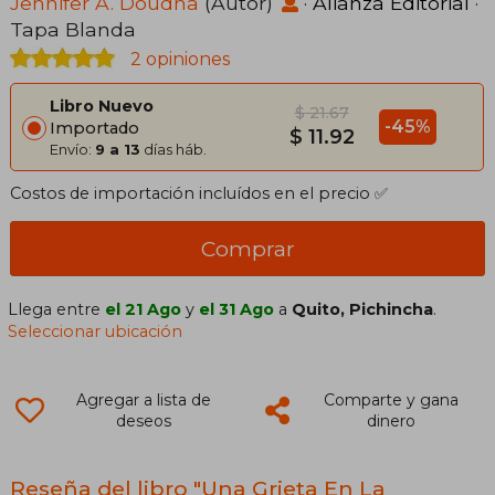
Jennifer A. Doudna
(Autor)
·
Alianza Editorial
·
Tapa Blanda
2 opiniones
Libro Nuevo
$ 21.67
-45%
Importado
$ 11.92
Envío:
9 a 13
días háb.
Costos de importación incluídos en el precio ✅
Comprar
Llega entre
el 21 Ago
y
el 31 Ago
a
Quito, Pichincha
.
Seleccionar ubicación
Agregar a lista de
Comparte y gana
deseos
dinero
Reseña del libro "Una Grieta En La