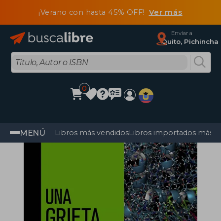
¡Verano con hasta 45% OFF!
Ver más
Enviar a
Quito, Pichincha
0
MENÚ
Libros más vendidos
Libros importados más v