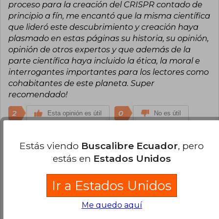
proceso para la creación del CRISPR contado de
principio a fín, me encantó que la misma científica
que lideró este descubrimiento y creación haya
plasmado en estas páginas su historia, su opinión,
opinión de otros expertos y que además de la
parte científica haya incluido la ética, la moral e
interrogantes importantes para los lectores como
cohabitantes de este planeta. Super
recomendado!
2
0
Esta opinión es útil
No es útil
Camilo Restrepo
Martes 04 de Junio,
Estás viendo
Buscalibre Ecuador
, pero
2024
estás en
Estados Unidos
Excelente libro
Ir a Estados Unidos
0
0
Esta opinión es útil
No es útil
Me quedo aquí
¿Leíste este libro?
Inicia sesión
para poder