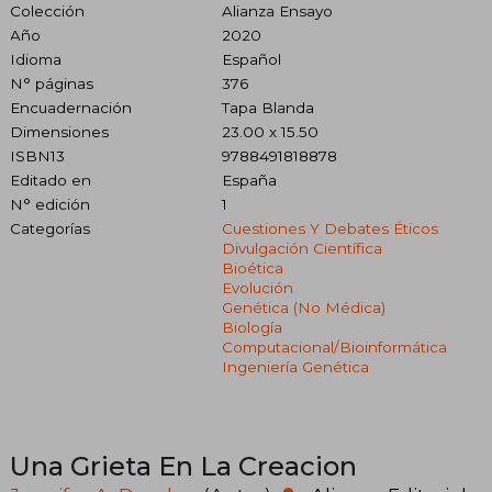
Colección
Alianza Ensayo
Año
2020
Idioma
Español
N° páginas
376
Encuadernación
Tapa Blanda
Dimensiones
23.00 x 15.50
ISBN13
9788491818878
Editado en
España
N° edición
1
Categorías
Cuestiones Y Debates Éticos
Divulgación Científica
Bioética
Evolución
Genética (no Médica)
Biología
Computacional/bioinformática
Ingeniería Genética
Una Grieta En La Creacion