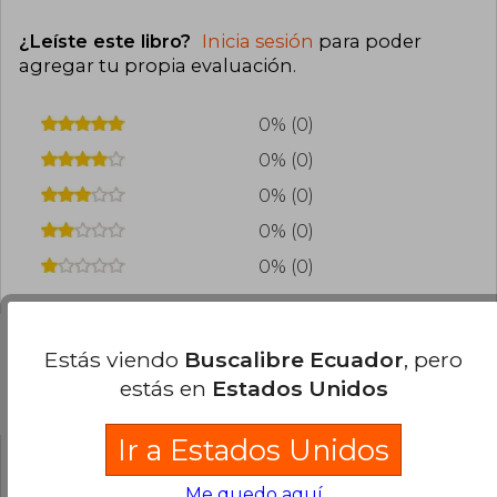
videocolumna en la mula.
¿Leíste este libro?
Inicia sesión
para poder
Ganó el Premio Nacional de Periodismo de su
agregar tu propia evaluación
.
país por un reportaje de investigación sobre un
caso de violencia de género. Es creadora de
varias performances literarias que ha puesto en
0% (0)
escena junto a su familia y de la obra de teatro
0% (0)
Qué locura enamorarme yo de ti. En la
actualidad reside en Madrid.
0% (0)
0% (0)
0% (0)
Estás viendo
Buscalibre Ecuador
, pero
estás en
Estados Unidos
Preguntas frecuentes sobre el libro
Ir a Estados Unidos
¿El libro es original?
Me quedo aquí