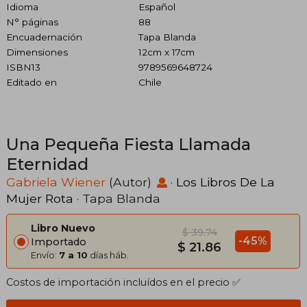
Idioma
Español
N° páginas
88
Encuadernación
Tapa Blanda
Dimensiones
12cm x 17cm
ISBN13
9789569648724
Editado en
Chile
Una Pequeña Fiesta Llamada
Eternidad
Gabriela Wiener
(Autor)
·
Los Libros De La
Mujer Rota
· Tapa Blanda
Libro Nuevo
$ 39.74
-45%
Importado
$ 21.86
Envío:
7 a 10
días háb.
Costos de importación incluídos en el precio ✅