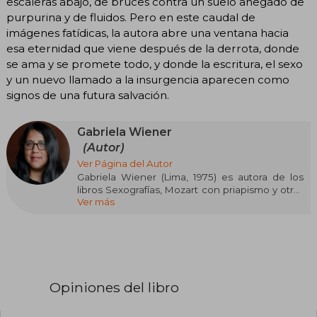
escaleras abajo, de bruces contra un suelo anegado de
purpurina y de fluidos. Pero en este caudal de
imágenes fatídicas, la autora abre una ventana hacia
esa eternidad que viene después de la derrota, donde
se ama y se promete todo, y donde la escritura, el sexo
y un nuevo llamado a la insurgencia aparecen como
signos de una futura salvación.
Gabriela Wiener
(Autor)
Ver Página del Autor
Gabriela Wiener (Lima, 1975) es autora de los
libros Sexografías, Mozart con priapismo y otras
Ver más
historias, Llamada perdida, Dicen de mí y del
libro de poemas Ejercicios para el
endurecimiento del espíritu. Sus textos han
aparecido en diversas antologías y han sido
traducidos al inglés, portugués, polaco, alemán,
francés e italiano. Fue redactora jefe de la
revista Marie Claire en España y hoy publica
Opiniones del libro
regularmente columnas de opinión para el sitio
web de El Diario, Vice y para el contenido en
español de The New York Times, así como una