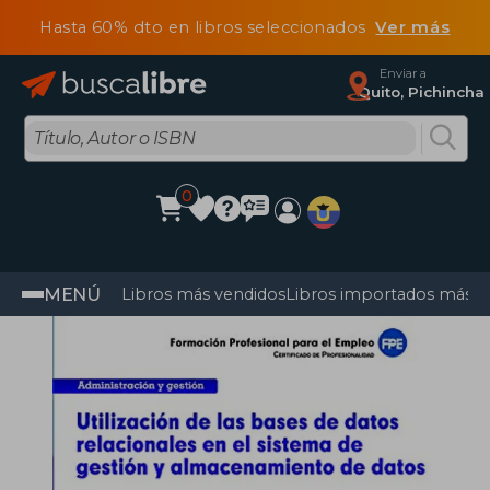
Hasta 60% dto en libros seleccionados
Ver más
Enviar a
Quito, Pichincha
0
MENÚ
Libros más vendidos
Libros importados más v