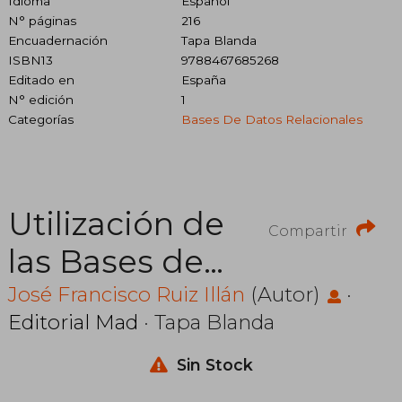
Idioma
Español
N° páginas
216
Encuadernación
Tapa Blanda
ISBN13
9788467685268
Editado en
España
N° edición
1
Categorías
Bases De Datos Relacionales
Utilización de
Compartir
las Bases de
Datos
José Francisco Ruiz Illán
(Autor)
·
Editorial Mad
· Tapa Blanda
Relacionales
en el Sistema
Sin Stock