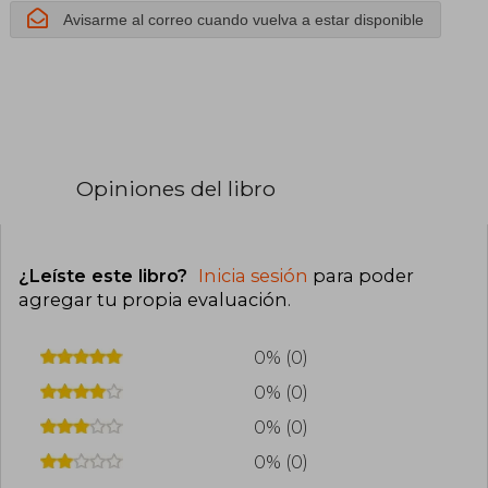
de Gestión y
Avisarme al correo cuando vuelva a estar disponible
Almacenamiento
de Datos:
Unidad
Formativa
Opiniones del libro
Transversal:
Familia
¿Leíste este libro?
Inicia sesión
para poder
agregar tu propia evaluación
.
Profesional. Y
0% (0)
Gestión:
0% (0)
Formación
0% (0)
Para el
0% (0)