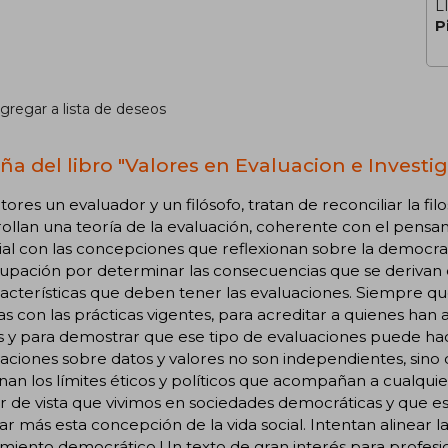
L
P
gregar a lista de deseos
ña del libro "Valores en Evaluacion e Investig
tores un evaluador y un filósofo, tratan de reconciliar la fil
ollan una teoría de la evaluación, coherente con el pensa
al con las concepciones que reflexionan sobre la democra
pación por determinar las consecuencias que se derivan de 
racterísticas que deben tener las evaluaciones. Siempre que
as con las prácticas vigentes, para acreditar a quienes han 
is y para demostrar que ese tipo de evaluaciones puede ha
aciones sobre datos y valores no son independientes, sin
an los límites éticos y políticos que acompañan a cualquie
 de vista que vivimos en sociedades democráticas y que est
ar más esta concepción de la vida social. Intentan alinear la
iento democrático.Un texto de gran interés para profesio