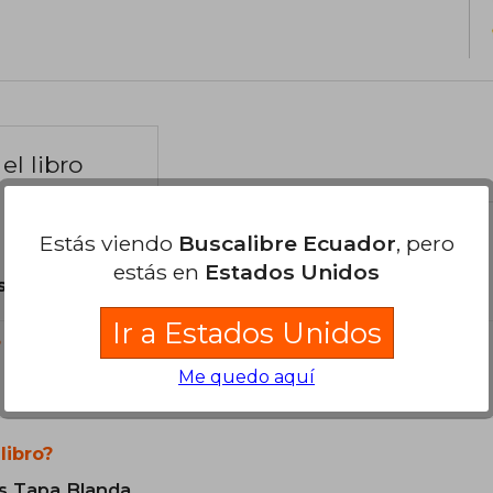
el libro
Estás viendo
Buscalibre Ecuador
, pero
estás en
Estados Unidos
son Originales.
Ir a Estados Unidos
?
Me quedo aquí
libro?
s Tapa Blanda.