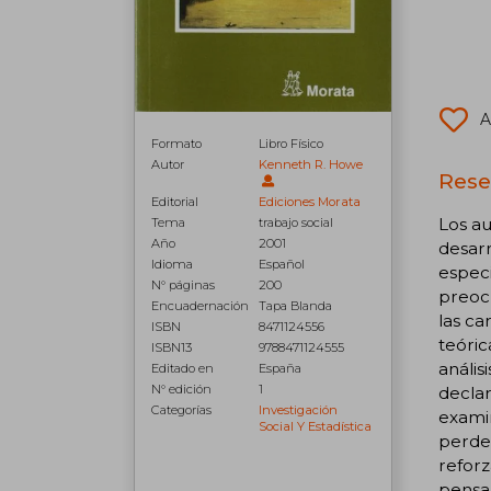
A
Formato
Libro Físico
Autor
Kenneth R. Howe
Rese
Editorial
Ediciones Morata
Los au
Tema
trabajo social
Año
2001
desarr
Idioma
Español
especi
N° páginas
200
preocu
Encuadernación
Tapa Blanda
las ca
ISBN
8471124556
teóric
ISBN13
9788471124555
anális
Editado en
España
N° edición
1
declar
Categorías
Investigación
examin
Social Y Estadística
perder
reforz
pensam