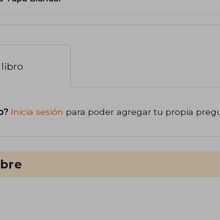
libro
o?
Inicia sesión
para poder agregar tu propia preg
ibre