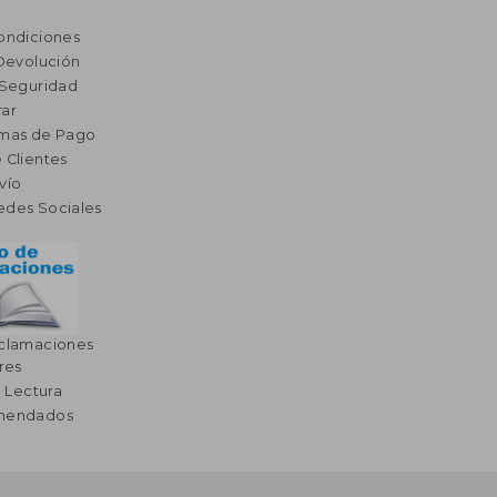
ondiciones
 Devolución
 Seguridad
ar
rmas de Pago
 Clientes
vío
edes Sociales
eclamaciones
res
a Lectura
omendados