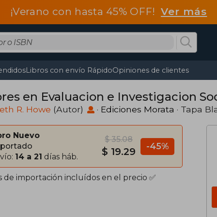
¡Verano con hasta 45% OFF!
Ver más
endidos
Libros con envío Rápido
Opiniones de clientes
ores en Evaluacion e Investigacion Soc
eth R. Howe
(Autor)
·
Ediciones Morata
· Tapa Bl
bro Nuevo
$ 35.08
-45%
portado
$ 19.29
vío:
14 a 21
días háb.
s de importación incluídos en el precio ✅