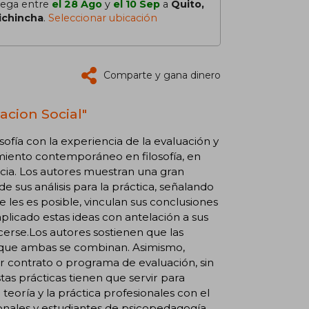
lega entre
el 28 Ago
y
el 10 Sep
a
Quito,
ichincha
.
Seleccionar ubicación
Comparte y gana dinero
acion Social"
osofía con la experiencia de la evaluación y
miento contemporáneo en filosofía, en
cia. Los autores muestran una gran
sus análisis para la práctica, señalando
 les es posible, vinculan sus conclusiones
aplicado estas ideas con antelación a sus
cerse.Los autores sostienen que las
o que ambas se combinan. Asimismo,
r contrato o programa de evaluación, sin
as prácticas tienen que servir para
 teoría y la práctica profesionales con el
nales y estudiantes de psicopedagogía,