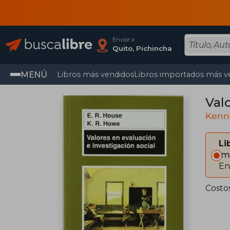
Enviar a
Quito, Pichincha
MENÚ
Libros más vendidos
Libros importados más v
Val
Kenn
Li
Im
En
Costo