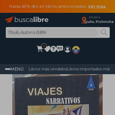
Hasta 60% dto en libros seleccionados
Ver más
Enviar a
Quito, Pichincha
0
MENÚ
Libros más vendidos
Libros importados más v