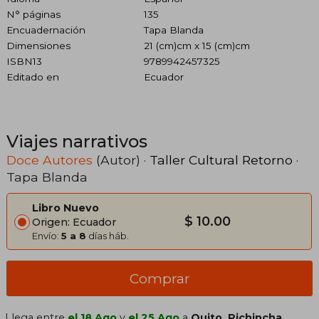
N° páginas
135
Encuadernación
Tapa Blanda
Dimensiones
21 (cm)cm x 15 (cm)cm
ISBN13
9789942457325
Editado en
Ecuador
Viajes narrativos
Doce Autores
(Autor) ·
Taller Cultural Retorno
·
Tapa Blanda
Libro Nuevo
$ 10.00
Origen: Ecuador
Envío:
5 a 8
días háb.
Comprar
Llega entre
el 18 Ago
y
el 25 Ago
a
Quito, Pichincha
.