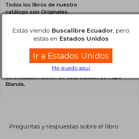
Todos los libros de nuestro
catálogo son Originales.
¿En qué Idioma está escrito el
Estás viendo
Buscalibre Ecuador
, pero
libro?
estás en
Estados Unidos
El libro está escrito en Español.
Ir a Estados Unidos
¿Cuál es la encuadernación de este libro?
Me quedo aquí
La encuadernación de esta edición es Tapa
Blanda.
Preguntas y respuestas sobre el libro