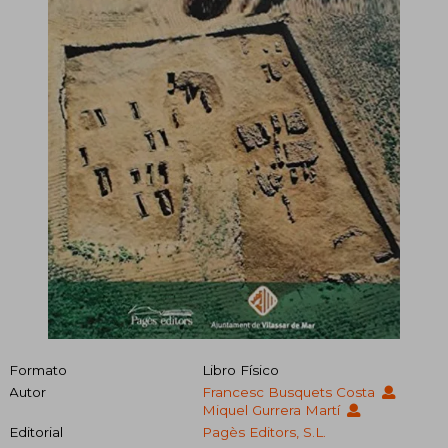
Formato
Libro Físico
Autor
Francesc Busquets Costa
Miquel Gurrera Martí
Editorial
Pagès Editors, S.L.