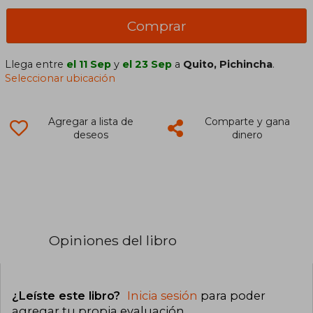
Comprar
Llega entre
el 11 Sep
y
el 23 Sep
a
Quito, Pichincha
.
Seleccionar ubicación
Agregar a lista de
Comparte y gana
deseos
dinero
Opiniones del libro
¿Leíste este libro?
Inicia sesión
para poder
agregar tu propia evaluación
.