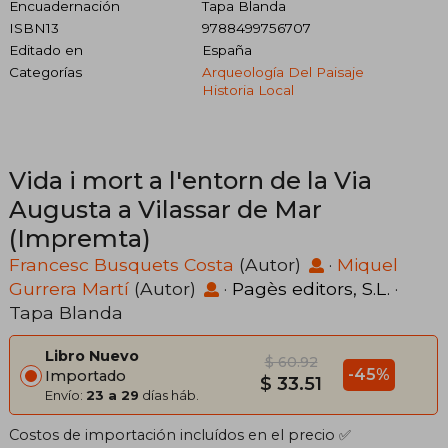
Encuadernación
Tapa Blanda
ISBN13
9788499756707
Editado en
España
Categorías
Arqueología Del Paisaje
Historia Local
Vida i mort a l'entorn de la Via
Augusta a Vilassar de Mar
(Impremta)
Francesc Busquets Costa
(Autor)
·
Miquel
Gurrera Martí
(Autor)
·
Pagès editors, S.L.
·
Tapa Blanda
Libro Nuevo
$ 60.92
-45%
Importado
$ 33.51
Envío:
23 a 29
días háb.
Costos de importación incluídos en el precio ✅