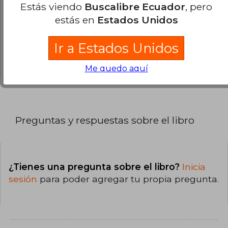
Estás viendo
Buscalibre Ecuador
, pero
estás en
Estados Unidos
¿Cuál es la encuadernación de este libro?
La encuadernación de esta edición es Tapa
Ir a Estados Unidos
Blanda.
Me quedo aquí
Preguntas y respuestas sobre el libro
¿Tienes una pregunta sobre el libro?
Inicia
sesión
para poder agregar tu propia pregunta.