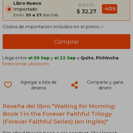
Libro Nuevo
$ 53.79
-40%
Importado
$ 32.27
Envío:
20 a 27
días háb.
Costos de importación incluídos en el precio ✅
Comprar
Llega entre
el 09 Sep
y
el 22 Sep
a
Quito, Pichincha
.
Seleccionar ubicación
Agregar a lista de
Comparte y gana
deseos
dinero
Reseña del libro "Waiting for Morning:
Book 1 in the Forever Faithful Trilogy
(Forever Faithful Series) (en Inglés)"