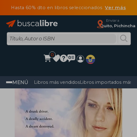
Hasta 60% dto en libros seleccionados
Ver más
Enviar a
Quito, Pichincha
0
MENÚ
Libros más vendidos
Libros importados más v