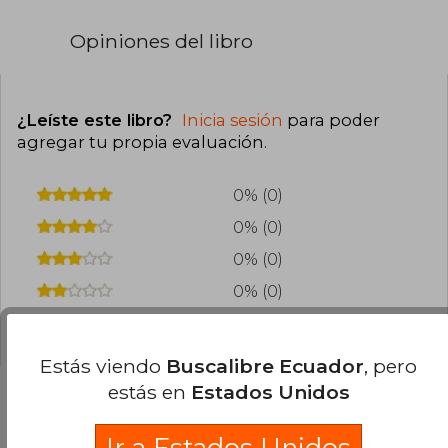
Opiniones del libro
¿Leíste este libro?
Inicia sesión
para poder
agregar tu propia evaluación
.
0% (0)
0% (0)
0% (0)
0% (0)
0% (0)
Estás viendo
Buscalibre Ecuador
, pero
estás en
Estados Unidos
Preguntas frecuentes sobre el libro
Ir a Estados Unidos