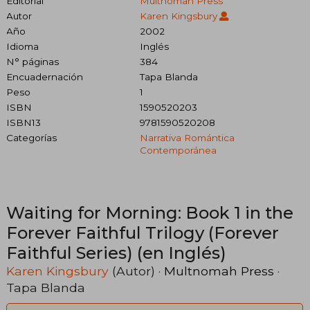
Editorial
Multnomah Press
Autor
Karen Kingsbury
Año
2002
Idioma
Inglés
N° páginas
384
Encuadernación
Tapa Blanda
Peso
1
ISBN
1590520203
ISBN13
9781590520208
Categorías
Narrativa Romántica
Contemporánea
Waiting for Morning: Book 1 in the
Forever Faithful Trilogy (Forever
Faithful Series) (en Inglés)
Karen Kingsbury
(Autor) ·
Multnomah Press
·
Tapa Blanda