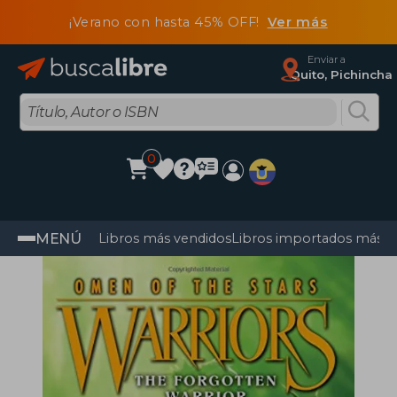
¡Verano con hasta 45% OFF!
Ver más
Enviar a
Quito, Pichincha
0
MENÚ
Libros más vendidos
Libros importados más v