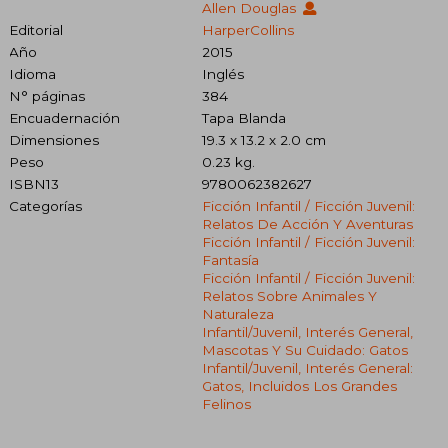
Allen Douglas
Editorial
HarperCollins
Año
2015
Idioma
Inglés
N° páginas
384
Encuadernación
Tapa Blanda
Dimensiones
19.3 x 13.2 x 2.0 cm
Peso
0.23 kg.
ISBN13
9780062382627
Categorías
Ficción Infantil / Ficción Juvenil:
Relatos De Acción Y Aventuras
Ficción Infantil / Ficción Juvenil:
Fantasía
Ficción Infantil / Ficción Juvenil:
Relatos Sobre Animales Y
Naturaleza
Infantil/juvenil, Interés General,
Mascotas Y Su Cuidado: Gatos
Infantil/juvenil, Interés General:
Gatos, Incluidos Los Grandes
Felinos