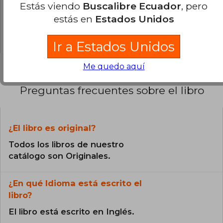
0% (0)
Estás viendo
Buscalibre Ecuador
, pero
0% (0)
estás en
Estados Unidos
0% (0)
Ir a Estados Unidos
Me quedo aquí
Preguntas frecuentes sobre el libro
¿El libro es original?
Todos los libros de nuestro
catálogo son Originales.
¿En qué Idioma está escrito el
libro?
El libro está escrito en Inglés.