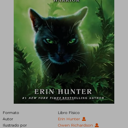
Formato
Libro Físico
Autor
Erin Hunter
Ilustrado por
Owen Richardson