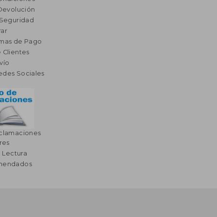
 Devolución
 Seguridad
ar
rmas de Pago
 Clientes
vío
edes Sociales
eclamaciones
res
a Lectura
omendados