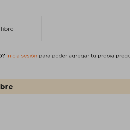
libro
o?
Inicia sesión
para poder agregar tu propia preg
ibre