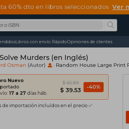
ta 60% dto en libros seleccionados
Ver 
endidos
Libros con envío Rápido
Opiniones de clientes
Solve Murders (en Inglés)
ard Osman
(Autor)
·
Random House Large Print P
bro Nuevo
$ 65.89
-40%
portado
$ 39.53
vío:
17 a 27
días háb.
s de importación incluídos en el precio ✅