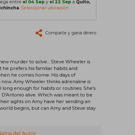
lega entre
el 04 Sep
y
el 22 Sep
a
Quito,
ichincha
.
Seleccionar ubicación
Comparte y gana dinero
new murder to solve... Steve Wheeler is
t he prefers his familiar habits and
im when he comes home. His days of
s now. Amy Wheeler thinks adrenaline is
ill long enough for habits or routines. She's
 D'Antonio alive. Which was meant to be
 their sights on Amy have her sending an
 world begins, but can Amy and Steve stay
ágina del Autor