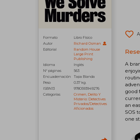
A
Formato
Libro Físico
Autor
Richard Osman
Editorial
Random House
Rese
Large Print
Publishing
A bran
Idioma
Inglés
enjoyi
N° páginas
563
Encuadernación
Tapa Blanda
routin
Peso
0.37 kg.
advent
ISBN13
9780593949276
good f
Categorías
Crimen, Delito Y
curren
Misterio: Detectives
Privados/detectives
an eas
Aficionados
SOS to
one s