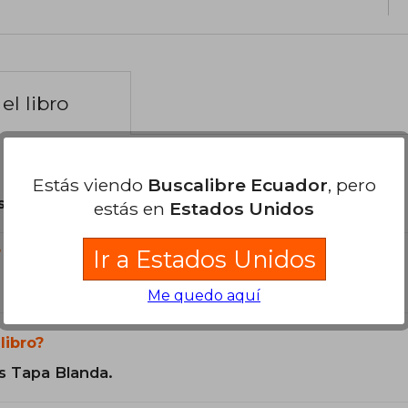
el libro
Estás viendo
Buscalibre Ecuador
, pero
son Originales.
estás en
Estados Unidos
?
Ir a Estados Unidos
Me quedo aquí
libro?
s Tapa Blanda.