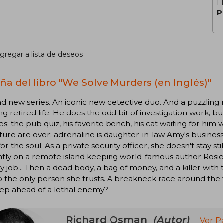
L
P
gregar a lista de deseos
ña del libro "We Solve Murders (en Inglés)"
d new series. An iconic new detective duo. And a puzzling 
ng retired life. He does the odd bit of investigation work, bu
es: the pub quiz, his favorite bench, his cat waiting for h
ure are over: adrenaline is daughter-in-law Amy's busines
or the soul. As a private security officer, she doesn't stay st
tly on a remote island keeping world-famous author Rosie
y job... Then a dead body, a bag of money, and a killer with
 the only person she trusts. A breakneck race around the
tep ahead of a lethal enemy?
Richard Osman
(Autor)
Ver P