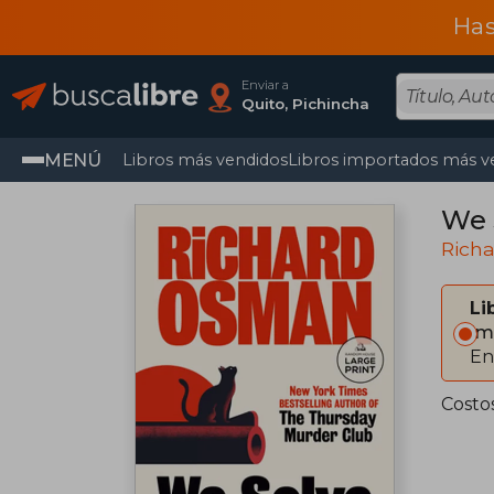
Has
Enviar a
Quito, Pichincha
MENÚ
Libros más vendidos
Libros importados más v
We 
Rich
Li
Im
En
Costo