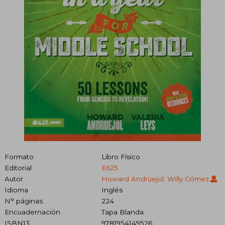
Formato
Libro Físico
Editorial
E625
Autor
Howard Andruejol; Willy Gómez
Idioma
Inglés
N° páginas
224
Encuadernación
Tapa Blanda
ISBN13
9781954149526