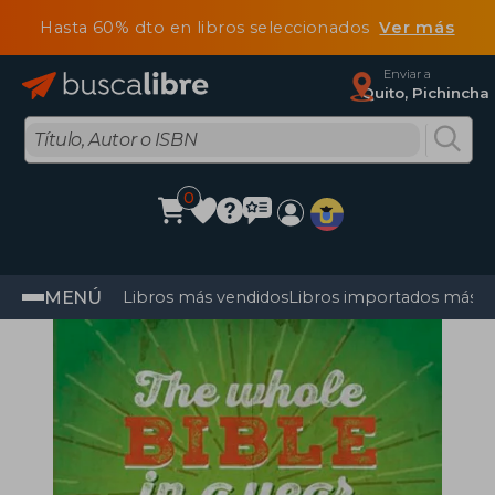
Hasta 60% dto en libros seleccionados
Ver más
Enviar a
Quito, Pichincha
0
MENÚ
Libros más vendidos
Libros importados más v