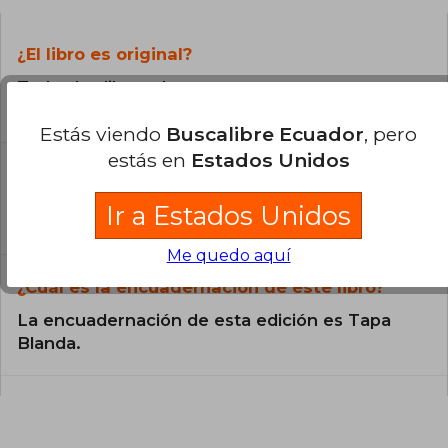
¿El libro es original?
Todos los libros de nuestro
catálogo son Originales.
Estás viendo
Buscalibre Ecuador
, pero
estás en
Estados Unidos
¿En qué Idioma está escrito el
libro?
Ir a Estados Unidos
El libro está escrito en Inglés.
Me quedo aquí
¿Cuál es la encuadernación de este libro?
La encuadernación de esta edición es Tapa
Blanda.