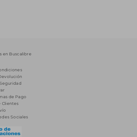
s en Buscalibre
ondiciones
 Devolución
 Seguridad
ar
rmas de Pago
 Clientes
vío
edes Sociales