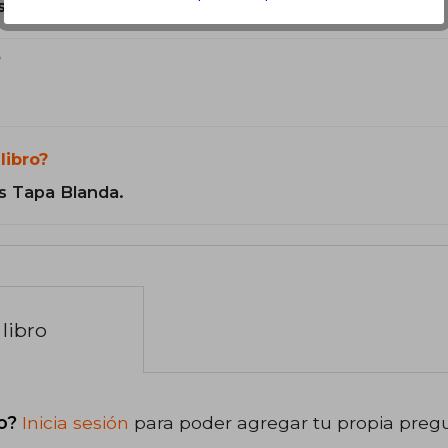
son Originales.
?
libro?
s Tapa Blanda.
libro
o?
Inicia sesión
para poder agregar tu propia preg