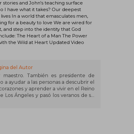
r stories and John's teaching surface
o I have what it takes? Our deepest
lives In a world that emasculates men,
ing for a beauty to love We are wired for
, and step into the identity that God
s include: The Heart of a Man The Power
ith the Wild at Heart Updated Video
gina del Autor
y maestro. También es presidente de
 a ayudar a las personas a descubrir el
corazones y aprender a vivir en el Reino
de Los Ángeles y pasó los veranos de su
uelo en el este de Oregón.
 secundaria (en la clase de teatro). Pero
s llegaron a la fe en Cristo, después
su licenciatura en teatro en Cal Poly y