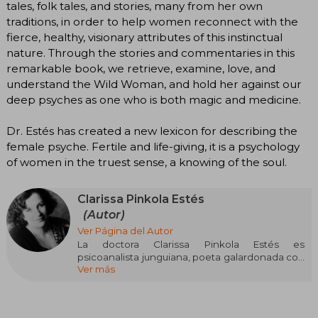
tales, folk tales, and stories, many from her own
traditions, in order to help women reconnect with the
fierce, healthy, visionary attributes of this instinctual
nature. Through the stories and commentaries in this
remarkable book, we retrieve, examine, love, and
understand the Wild Woman, and hold her against our
deep psyches as one who is both magic and medicine.
Dr. Estés has created a new lexicon for describing the
female psyche. Fertile and life-giving, it is a psychology
of women in the truest sense, a knowing of the soul.
Clarissa Pinkola Estés
(Autor)
Ver Página del Autor
La doctora Clarissa Pinkola Estés es
psicoanalista junguiana, poeta galardonada con
Ver más
varios premios, contadora y guardiana de los
antiguos relatos de la tradición latinoamericana.
Desde hace treinta años, se dedica a la
enseñanza y la práctica del psicoanálisis, y ha