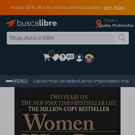
Hasta 60% dto en libros seleccionados
Ver más
Enviar a
Quito, Pichincha
0
MENÚ
Libros más vendidos
Libros importados más v