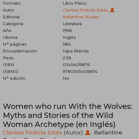
Formato
Libro Físico
Autor
Clarissa Pinkola Estés
Editorial
Ballantine Books
Categoría
Literatura
Año
1996
Idioma
Inglés
N° páginas
584
Encuadernación
Tapa Blanda
Peso
2.56
ISBN
0345409876
ISBN13
9780345409874
N° edición
No
Women who run With the Wolves:
Myths and Stories of the Wild
Woman Archetype (en Inglés)
Clarissa Pinkola Estés
(Autor)
·
Ballantine