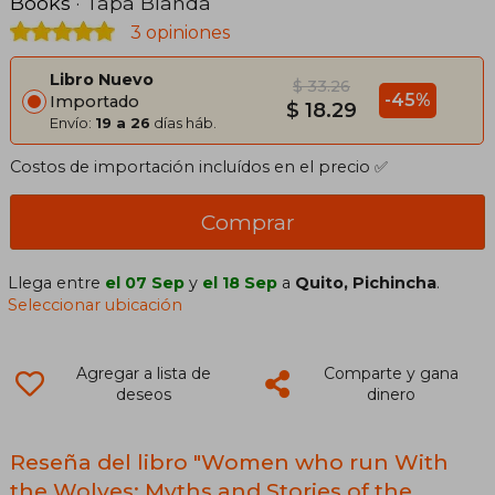
Books
· Tapa Blanda
3 opiniones
Libro Nuevo
$ 33.26
-45%
Importado
$ 18.29
Envío:
19 a 26
días háb.
Costos de importación incluídos en el precio ✅
Comprar
Llega entre
el 07 Sep
y
el 18 Sep
a
Quito, Pichincha
.
Seleccionar ubicación
Agregar a lista de
Comparte y gana
deseos
dinero
Reseña del libro "Women who run With
the Wolves: Myths and Stories of the