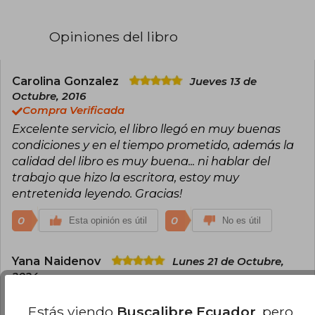
sido directora ejecutiva del C. G. Jung Center for
Education and Research en Estados Unidos. Su
mítico best seller, Mujeres que corren con los
Opiniones del libro
lobos, que cautivó a millones de lectores en
todo el mundo hace tres décadas, creó una
nueva psicología femenina que lleva al
conocimiento del alma a través de su esencia
Carolina Gonzalez
Jueves 13 de
instintiva. Clarissa Pinkola Estés también es
Octubre, 2016
autora de El jardinero fiel.
Compra Verificada
Excelente servicio, el libro llegó en muy buenas
condiciones y en el tiempo prometido, además la
calidad del libro es muy buena... ni hablar del
trabajo que hizo la escritora, estoy muy
entretenida leyendo. Gracias!
0
0
Esta opinión es útil
No es útil
Yana Naidenov
Lunes 21 de Octubre,
2024
Compra Verificada
Book is in great condition, and arrived in good
Estás viendo
Buscalibre Ecuador
, pero