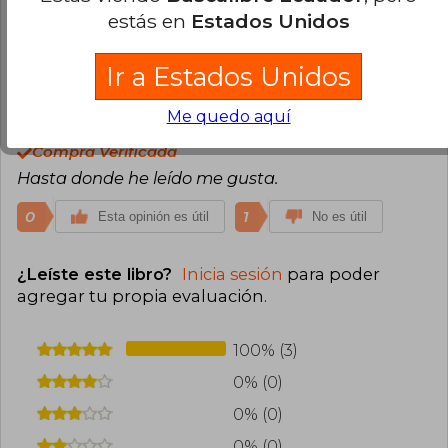
condition too. Very happy with the purchase
estás en
Estados Unidos
0
0
Esta opinión es útil
No es útil
Ir a Estados Unidos
Clarisa Perez
Lunes 29 de Noviembre,
Me quedo aquí
2021
Compra Verificada
Hasta donde he leído me gusta.
0
1
Esta opinión es útil
No es útil
¿Leíste este libro?
Inicia sesión
para poder
agregar tu propia evaluación
.
100% (3)
0% (0)
0% (0)
0% (0)