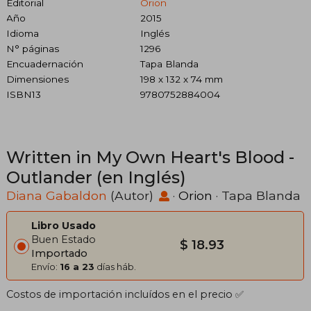
Editorial
Orion
Año
2015
Idioma
Inglés
N° páginas
1296
Encuadernación
Tapa Blanda
Dimensiones
198 x 132 x 74 mm
ISBN13
9780752884004
Written in My Own Heart's Blood -
Outlander (en Inglés)
Diana Gabaldon
(Autor)
·
Orion
· Tapa Blanda
Libro Usado
Buen Estado
$ 18.93
Importado
Envío:
16 a 23
días háb.
Costos de importación incluídos en el precio ✅