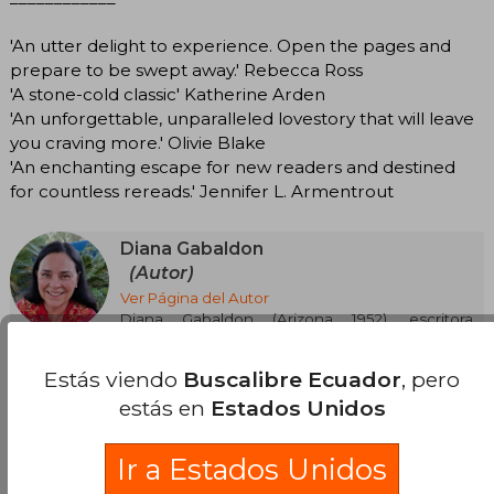
'An utter delight to experience. Open the pages and
prepare to be swept away.' Rebecca Ross
'A stone-cold classic' Katherine Arden
'An unforgettable, unparalleled lovestory that will leave
you craving more.' Olivie Blake
'An enchanting escape for new readers and destined
for countless rereads.' Jennifer L. Armentrout
Diana Gabaldon
(Autor)
Ver Página del Autor
Diana Gabaldon (Arizona 1952), escritora
estadounidense formada en Zoología
Ver más
(licenciatura), Biología Marina (máster) y
Estás viendo
Buscalibre Ecuador
, pero
Ecología (doctorado), combinó su carrera
académica -publicando artículos científicos y
estás en
Estados Unidos
relatos humorísticos para Disney- con la
creación literaria. En 1991 inició la saga Forastera
(Outlander), su primera novela, que mezcla
Ir a Estados Unidos
romance histórico, aventura y viajes en el
Opiniones del libro