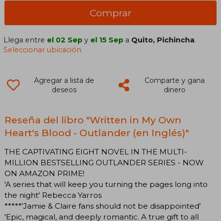
Comprar
Llega entre
el 02 Sep
y
el 15 Sep
a
Quito, Pichincha
.
Seleccionar ubicación
Agregar a lista de
Comparte y gana
deseos
dinero
Reseña del libro "Written in My Own
Heart's Blood - Outlander (en Inglés)"
THE CAPTIVATING EIGHT NOVEL IN THE MULTI-
MILLION BESTSELLING OUTLANDER SERIES - NOW
ON AMAZON PRIME!
'A series that will keep you turning the pages long into
the night' Rebecca Yarros
*****'Jamie & Claire fans should not be disappointed'
'Epic, magical, and deeply romantic. A true gift to all