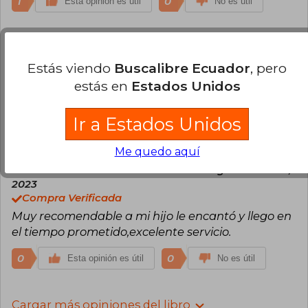
1
0
Esta opinión es útil
No es útil
Lyla Méndez Gurrola
Viernes 26 de
Noviembre, 2021
Estás viendo
Buscalibre Ecuador
, pero
Compra Verificada
estás en
Estados Unidos
El libro muy bien, le encantó a mi hija. El problema
fué el envío tardo muchísimo!
Ir a Estados Unidos
0
0
Esta opinión es útil
No es útil
Me quedo aquí
Antonio Balderas
Domingo 23 de Abril,
2023
Compra Verificada
Muy recomendable a mi hijo le encantó y llego en
el tiempo prometido,excelente servicio.
0
0
Esta opinión es útil
No es útil
Cargar más opiniones del libro