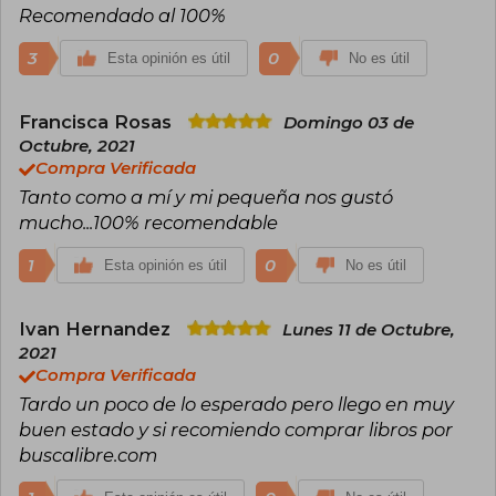
publicaciones, dirigidas al público infantil,
Recomendado al 100%
combinan aventuras y misterio, reflejando el
estilo dinámico y divertido que caracteriza al
3
0
Esta opinión es útil
No es útil
grupo.
Francisca Rosas
Domingo 03 de
Octubre, 2021
Compra Verificada
Tanto como a mí y mi pequeña nos gustó
mucho...100% recomendable
1
0
Esta opinión es útil
No es útil
Ivan Hernandez
Lunes 11 de Octubre,
2021
Compra Verificada
Tardo un poco de lo esperado pero llego en muy
buen estado y si recomiendo comprar libros por
buscalibre.com