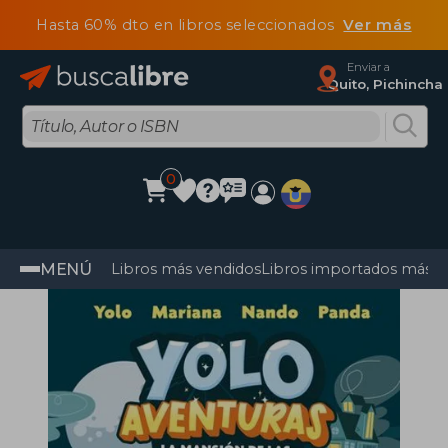
Hasta 60% dto en libros seleccionados
Ver más
Enviar a
Quito, Pichincha
0
MENÚ
Libros más vendidos
Libros importados más v