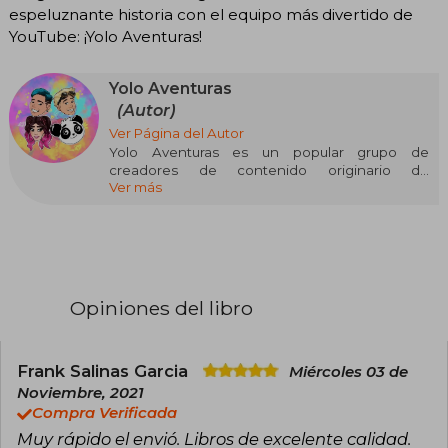
espeluznante historia con el equipo más divertido de
YouTube: ¡Yolo Aventuras!
Yolo Aventuras
(Autor)
Ver Página del Autor
Yolo Aventuras es un popular grupo de
creadores de contenido originario de
Ver más
Venezuela, conformado por Yolo (Flavio Andrés
Broianigo Muñoz), su hermano Nando, Mariana
Ávila y Panda. Iniciaron su trayectoria en 2018,
enfocándose en retos y entretenimiento para
una audiencia joven. Su canal de YouTube ha
alcanzado más de 37.4 millones de suscriptores,
consolidándose como uno de los favoritos en
Opiniones del libro
Latinoamérica.
Además de su éxito en plataformas digitales,
han incursionado en la literatura infantil con
Frank Salinas Garcia
Miércoles 03 de
obras como "Yolo Aventuras. La mansión de las
Noviembre, 2021
pesadillas" (2021), "Yolo Aventuras 2. El misterio
Compra Verificada
del Amazonas" (2022) y "Yolo Aventuras 3. Los
Muy rápido el envió. Libros de excelente calidad.
impostores del espacio" (2023). Estas