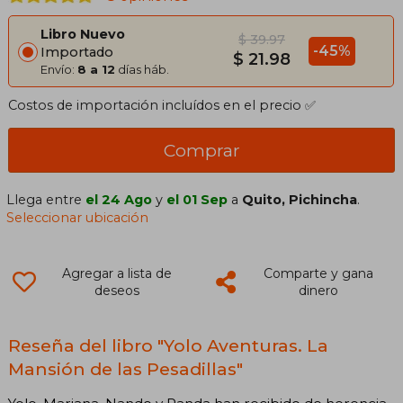
Libro Nuevo
$ 39.97
-45%
Importado
$ 21.98
Envío:
8 a 12
días háb.
Costos de importación incluídos en el precio ✅
Comprar
Llega entre
el 24 Ago
y
el 01 Sep
a
Quito, Pichincha
.
Seleccionar ubicación
Agregar a lista de
Comparte y gana
deseos
dinero
Reseña del libro "Yolo Aventuras. La
Mansión de las Pesadillas"