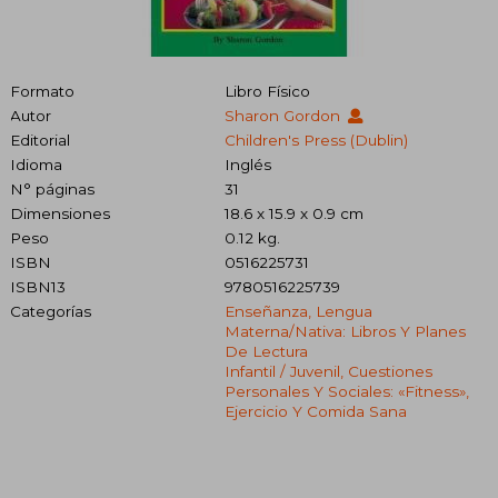
Formato
Libro Físico
Autor
Sharon Gordon
Editorial
Children's Press (Dublin)
Idioma
Inglés
N° páginas
31
Dimensiones
18.6 x 15.9 x 0.9 cm
Peso
0.12 kg.
ISBN
0516225731
ISBN13
9780516225739
Categorías
Enseñanza, Lengua
Materna/nativa: Libros Y Planes
De Lectura
Infantil / Juvenil, Cuestiones
Personales Y Sociales: «fitness»,
Ejercicio Y Comida Sana