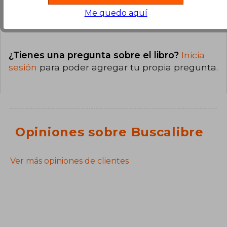
Preguntas y respuestas sobre el libro
Me quedo aquí
¿Tienes una pregunta sobre el libro?
Inicia
sesión
para poder agregar tu propia pregunta.
Opiniones sobre Buscalibre
Ver más opiniones de clientes