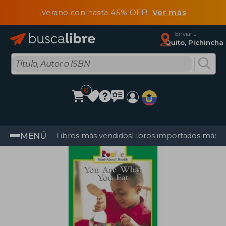
¡Verano con hasta 45% OFF!
Ver más
Enviar a
Quito, Pichincha
0
MENÚ
Libros más vendidos
Libros importados más v