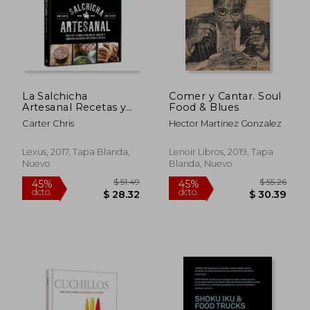
$ 30.00
$ 50.
45%
45%
dcto.
dcto.
$ 16.50
$ 27.
La Salchicha
Comer y Cantar. Soul
Artesanal Recetas y
Food & Blues
Técnicas
Carter Chris
Hector Martinez Gonzalez
Lexus, 2017, Tapa Blanda,
Lenoir Libros, 2019, Tapa
Nuevo
Blanda, Nuevo