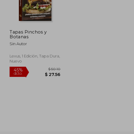
Tapas Pinchos y
Botanas
Sin Autor
$ 25.38
$ 47.
40%
40%
dcto.
dcto.
$ 15.23
$ 28.
Lexus, 1 Edición, Tapa Dura,
Nuevo