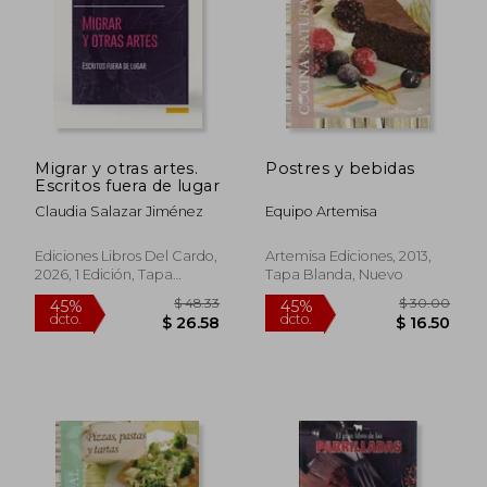
Migrar y otras artes.
Postres y bebidas
Escritos fuera de lugar
Claudia Salazar Jiménez
Equipo Artemisa
Ediciones Libros Del Cardo,
Artemisa Ediciones, 2013,
2026, 1 Edición, Tapa
Tapa Blanda, Nuevo
Blanda, Nuevo
$ 48.33
$ 30.
45%
45%
dcto.
dcto.
$ 26.58
$ 16.