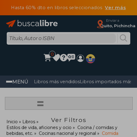
Hasta 60% dto en libros seleccionados
Ver más
Enviar a
Quito, Pichincha
0
MENÚ
Libros más vendidos
Libros importados más v
=
Ver Filtros
Inicio
Libros
Estilos de vida, aficiones y ocio
Cocina / comidas y
bebidas, etc.
Cocinas nacional y regional
Comida