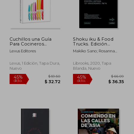
$ 51.49
$ 55.
45%
45%
dcto.
dcto.
$ 28.32
$ 30.
Cuchillos una Guía
Shoku iku & Food
Para Cocineros
Trucks. Edición
Gourmet
Limitada 10º
Lexus Editores
Makiko Sano; Rosanna
Aniversario n. ° 4
Carceller
Lexus, 1 Edición, Tapa Dura,
Librooks, 2020, Tapa
Nuevo
Blanda, Nuevo