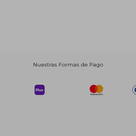
 39.78
$ 54.74
45%
45%
dcto.
dcto.
21.88
$ 30.11
Nuestras Formas de Pago