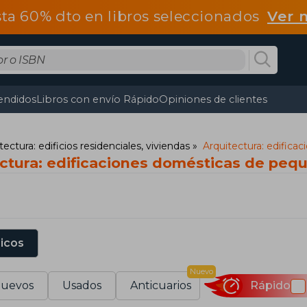
ta 60% dto en libros seleccionados
Ver 
endidos
Libros con envío Rápido
Opiniones de clientes
tectura: edificios residenciales, viviendas
Arquitectura: edific
ectura: edificaciones domésticas de pe
sicos
Nuevo
uevos
Usados
Anticuarios
Rápido