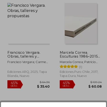
dcto.
dcto.
 31.31
$ 32.72
Francisco Vergara.
Marcela Correa.
Obras, talleres y
Esculturas 1986–2015
propuestas
(en Bilingüe)
Francisco Vergara; Carmen
Marcela Correa; Patricio
Freed (ed.)
Mardones; Smiljan Radic;
(1)
Alberto Sato
Ediciones ARQ, 2025, Tapa
Ediciones Puro Chile, 2017,
Blanda, Nuevo
Tapa Dura, Nuevo