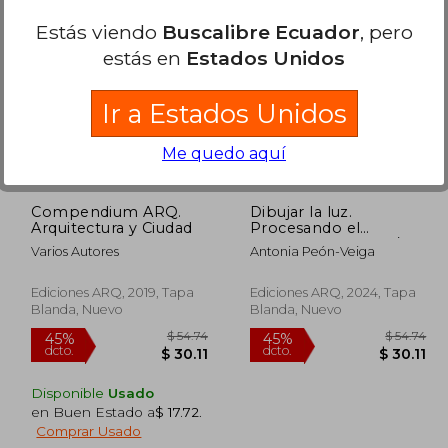
Estás viendo
Buscalibre Ecuador
, pero
$ 45.12
$ 64.36
45%
45%
dcto.
dcto.
24.82
$ 35.40
estás en
Estados Unidos
Ir a Estados Unidos
Me quedo aquí
Compendium ARQ.
Dibujar la luz.
Arquitectura y Ciudad
Procesando el
entorno iluminado/
Varios Autores
Antonia Peón-Veiga
Drawing Light.
Processing the Lit
Environment (en
Ediciones ARQ, 2019, Tapa
Ediciones ARQ, 2024, Tapa
Bilingüe)
Blanda, Nuevo
Blanda, Nuevo
Disponible
Usado
en Buen Estado a
$ 17.72
.
Comprar Usado