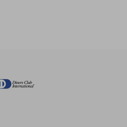
$ 54.74
$ 45.12
45%
dcto.
$ 30.11
$ 24.82