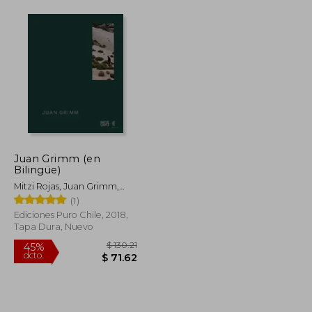
Juan Grimm (en
Bilingüe)
Mitzi Rojas, Juan Grimm,
Mathias Klotz, Aniket
(1)
Bhagwat, Claudia Pertuzé
Ediciones Puro Chile, 2018,
Tapa Dura, Nuevo
$ 49.93
$ 130.21
45%