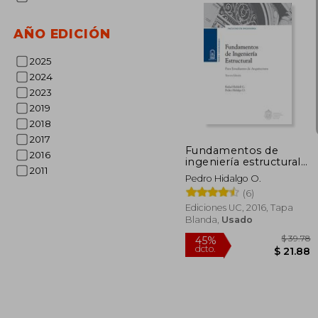
45%
AÑO EDICIÓN
dcto.
$ 
2025
2024
2023
2019
2018
2017
Fundamentos de
2016
ingeniería estructural
2011
para estudiantes de
Pedro Hidalgo O.
arquitectura
(6)
Ediciones UC, 2016, Tapa
Blanda,
Usado