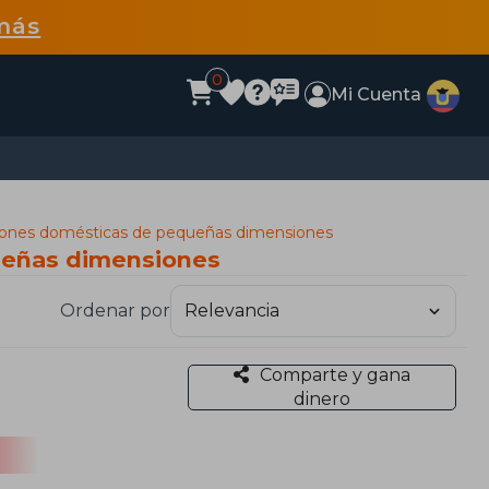
más
0
Mi Cuenta
aciones domésticas de pequeñas dimensiones
queñas dimensiones
Ordenar por
Comparte y gana
dinero