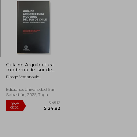
$ 109.24
$ 34.30
40%
dcto.
$ 60.08
$ 20.58
Guía de Arquitectura
moderna del sur de
Chile
Drago Vodanovic
Undurraga Y Tomás
Jacobsen Collado
Ediciones Universidad San
Sebastián, 2025, Tapa
Blanda, Nuevo