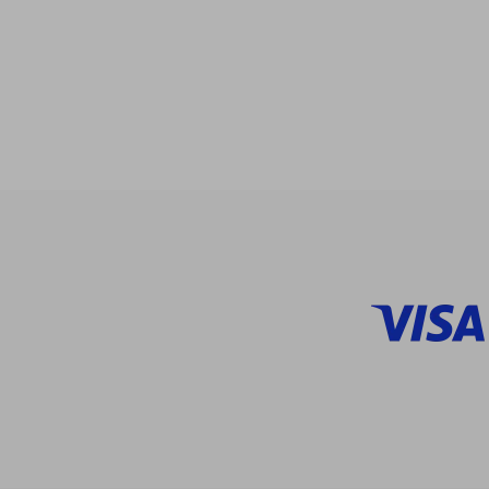
$
45%
dcto.
$ 