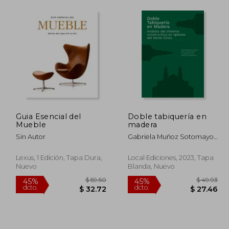
Guia Esencial del
Doble tabiquería en
Mueble
madera
Sin Autor
Gabriela Muñoz Sotomayor,
Catalina Jiménez Yáñez,
Luis Goldsack Jarpa,
Lexus, 1 Edición, Tapa Dura,
Local Ediciones, 2023, Tapa
Verónica Veas Brokering
Nuevo
Blanda, Nuevo
 56.93
$ 59.50
45%
45%