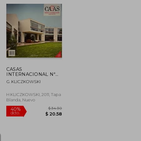
dcto.
$ 27.46
$ 71.62
CASAS
INTERNACIONAL Nª
128. EMILIO SOYER
G. KLICZKOWSKI
NASH ARQUITECTO
H KLICZKOWSKI, 2011, Tapa
Blanda, Nuevo