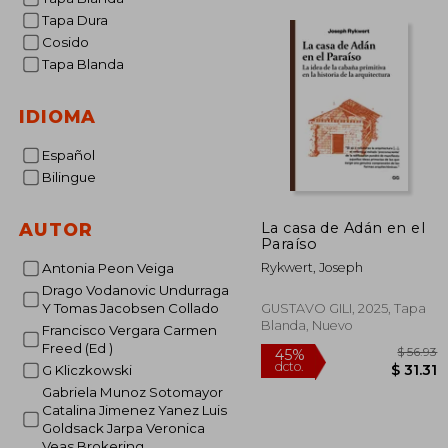
Tapa Dura
Cosido
Tapa Blanda
IDIOMA
Español
Bilingue
La casa de Adán en el
AUTOR
Paraíso
Rykwert, Joseph
Antonia Peon Veiga
Drago Vodanovic Undurraga
Y Tomas Jacobsen Collado
GUSTAVO GILI, 2025, Tapa
Blanda, Nuevo
Francisco Vergara Carmen
Freed (Ed )
G Kliczkowski
Gabriela Munoz Sotomayor
Catalina Jimenez Yanez Luis
Goldsack Jarpa Veronica
$
45%
Veas Brokering