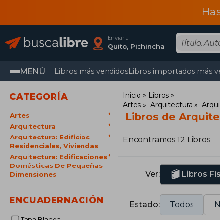
Has
Enviar a
Quito, Pichincha
MENÚ
Libros más vendidos
Libros importados más v
Inicio
Libros
CATEGORÍA
Artes
Arquitectura
Arqui
Libros de Arquit
Artes
Arquitectura
Arquitectura: Edificios
Encontramos 12 Libros
Residenciales, Viviendas
Arquitectura: Edificaciones
Domésticas De Pequeñas
Ver:
Libros Fí
Dimensiones
ENCUADERNACIÓN
Estado:
Todos
N
Tapa Blanda