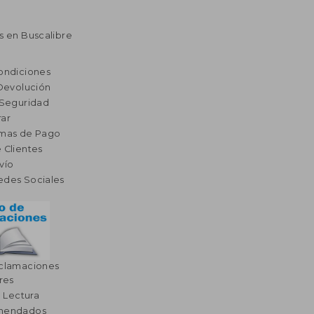
s en Buscalibre
ondiciones
 Devolución
 Seguridad
ar
rmas de Pago
 Clientes
vío
edes Sociales
eclamaciones
res
a Lectura
omendados