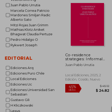
dcto.
$
Juan Pablo Urrutia
Marcela Correa Patricio
Mardones Smiljan Radic
Alberto Sato
Mitzi Rojas Juan Grimm
Mathias Klotz Aniket
Bhagwat Claudia Pertuze
Pedro Hidalgo O
Rykwert Joseph
Co-residence
EDITORIAL
strategies: Informal
housing typologies for
Juan Pablo Urrutia
extended families /
Ediciones Arq
Estrategias de co-
Ediciones Puro Chile
residencia: Tipologías
Local Ediciones, 2025, 2
de vivienda informal
Local Ediciones
Edición, Cosido, Nuevo
para familias extensas
Ediciones Uc
(en Bilingüe)
Ediciones Universidad San
Sebastian
Gustavo Gili
H Kliczkowski
Lexus