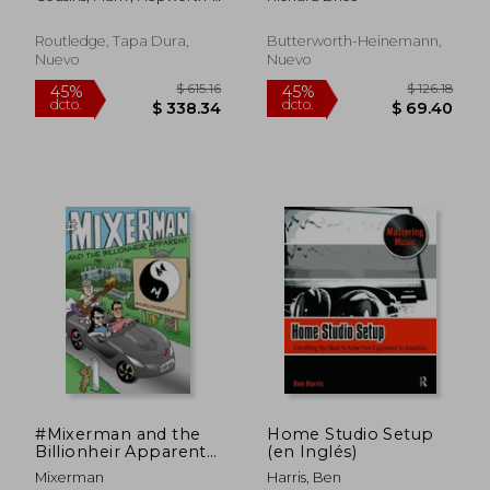
(en Inglés)
Sawyer, Russ
Routledge, Tapa Dura,
Butterworth-Heinemann,
Nuevo
Nuevo
$ 106.53
$ 552
45%
45%
dcto.
dcto.
$ 58.59
$ 304.
#Mixerman and the
Home Studio Setup
Billionheir Apparent
(en Inglés)
(en Inglés)
Mixerman
Harris, Ben