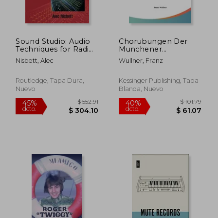
$ 65.01
$ 69.
40%
40%
dcto.
dcto.
$ 39.01
$ 41.
Sound Studio: Audio
Chorubungen Der
Techniques for Radio,
Munchener
Television, Film and
Musikschule:
Nisbett, Alec
Wullner, Franz
Recording (en Inglés)
Mustersammlung
Funf Bis
Sechzehnstimmiger
Routledge, Tapa Dura,
Kessinger Publishing, Tapa
Gesange, Part 1-3
Nuevo
Blanda, Nuevo
(1905) (en Alemán)