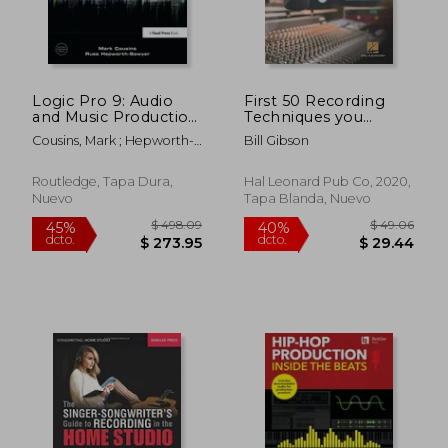
Logic Pro 9: Audio
First 50 Recording
and Music Production
Techniques you
(en Inglés)
Should Know to Track
Cousins, Mark ; Hepworth-
Bill Gibson
Music (en Inglés)
Sawyer, Russ
Routledge, Tapa Dura,
Hal Leonard Pub Co, 2020,
Nuevo
Tapa Blanda, Nuevo