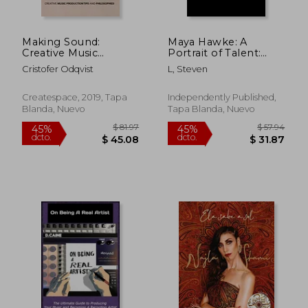
Making Sound:
Maya Hawke: A
Creative Music
Portrait of Talent:
Production Tips and
From Music to
Cristofer Odqvist
L, Steven
Philosophies (en
Modeling to Acting
Inglés)
(en Inglés)
Createspace, 2019, Tapa
Independently Published,
Blanda, Nuevo
Tapa Blanda, Nuevo
$ 53.91
$ 44.
40%
40%
dcto.
dcto.
$ 32.35
$ 26.