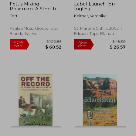
Fett's Mixing
Label Launch (en
Roadmap: A Step-by-
Inglés)
Step Guide To Mixing
Fett
Kalmar, Veronika
Music In The Studio
(en Inglés)
Azalea Music Group, Tapa
St. Martin's Griffin, 2002, 1
Blanda, Nuevo
Edición, Tapa Blanda,
Nuevo
$ 132.78
$ 105.
45%
40%
dcto.
dcto.
$ 73.03
$ 63.