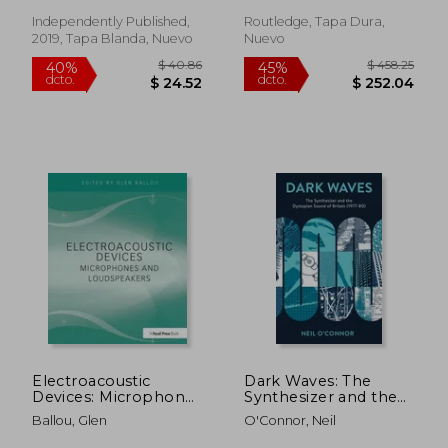
Inglés)
Independently Published,
Routledge, Tapa Dura,
2019, Tapa Blanda, Nuevo
Nuevo
$ 615.16
$ 126
45%
45%
dcto.
dcto.
$ 338.34
$ 69.
Electroacoustic
Dark Waves: The
Devices: Microphones
Synthesizer and the
and Loudspeakers
Dystopian Sound of
Ballou, Glen
O'Connor, Neil
(en Inglés)
Britain (1977-80) (en
Inglés)