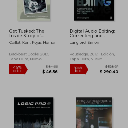
Get Tusked: The
Digital Audio Editing:
Inside Story of
Correcting and
Fleetwood Mac's
Enhancing Audio in
Caillat, Ken ; Rojas, Hernan
Langford, Simon
Most Anticipated
Pro Tools, Logic Pro,
Album (en Inglés)
Cubase, and Studio
One (en Inglés)
Backbeat Books, 2019,
Routledge, 2017, 1 Edición,
Tapa Dura, Nuevo
Tapa Dura, Nuevo
$ 84.66
$ 528.
45%
45%
dcto.
dcto.
$ 46.56
$ 290.