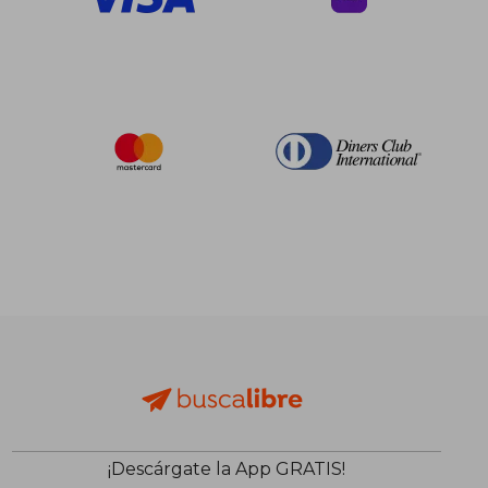
$ 552.91
$ 231.
45%
45%
dcto.
dcto.
¡Descárgate la App GRATIS!
$ 304.10
$ 127.