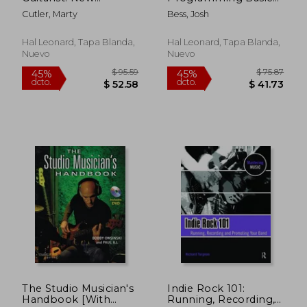
Technologies and
and Advanced
Cutler, Marty
Bess, Josh
Techniques for the
Grooves with Ableton
Modern Guitar Player
Live (en Inglés)
(en Inglés)
Hal Leonard, Tapa Blanda,
Hal Leonard, Tapa Blanda,
Nuevo
Nuevo
$ 97.89
$ 53.
40%
45%
dcto.
dcto.
$ 58.73
$ 29.
The Studio Musician's
Indie Rock 101:
Handbook [With
Running, Recording,