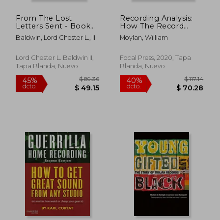
From The Lost
Recording Analysis:
Letters Sent - Book
How The Record
ONE: Memoirs Of An
Shapes The Song (en
Baldwin, Lord Chester L., II
Moylan, William
Invisible Songwriter
Inglés)
(en Inglés)
Lord Chester L. Baldwin II,
Focal Press, 2020, Tapa
Tapa Blanda, Nuevo
Blanda, Nuevo
$ 117.77
$ 59.
45%
45%
dcto.
dcto.
$ 64.77
$ 32.