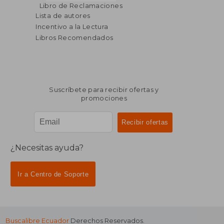
$ 72.76
$ 102.
40%
45%
Libro de Reclamaciones
dcto.
dcto.
$ 43.66
$ 56.
Lista de autores
Incentivo a la Lectura
Libros Recomendados
Suscríbete para recibir ofertas y
promociones
¿Necesitas ayuda?
Ir a Centro de Soporte
Buscalibre Ecuador
Derechos Reservados.