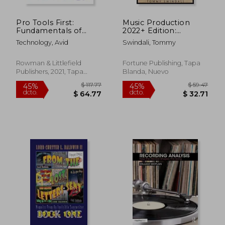
Pro Tools First:
Music Production
Fundamentals of
2022+ Edition:
Audio Production (en
Everything you Need
Technology, Avid
Swindali, Tommy
Inglés)
to Know About
Producing Music,
Studio Recording,
Rowman & Littlefield
Fortune Publishing, Tapa
Mixing, Mastering and
Publishers, 2021, Tapa
Blanda, Nuevo
Songwriting in 2022 &
Blanda, Nuevo
Beyond: (en Inglés)
$ 48.36
$ 72.
40%
45%
dcto.
dcto.
$ 29.02
$ 40.