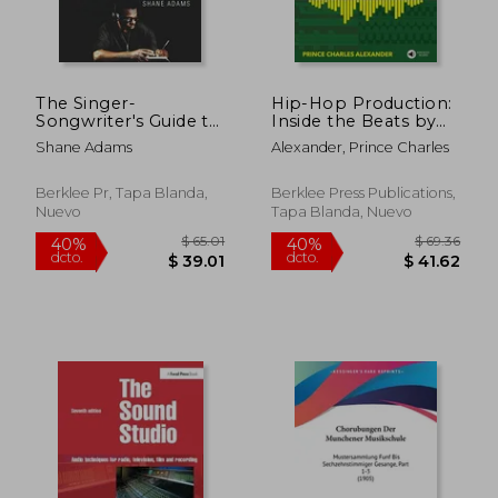
$ 498.09
$ 49.
45%
40%
dcto.
dcto.
$ 273.95
$ 29.
The Singer-
Hip-Hop Production:
Songwriter's Guide to
Inside the Beats by
Recording in the
Prince Charles
Shane Adams
Alexander, Prince Charles
Home Studio
Alexander - Includes
(Songwriting: Home
Downloadable Audio
Studio)
for Production
Berklee Pr, Tapa Blanda,
Berklee Press Publications,
Practice! (en Inglés)
Nuevo
Tapa Blanda, Nuevo