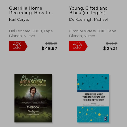
Guerrilla Home
Young, Gifted and
Recording: How to
Black (en Inglés)
get Great Sound
Karl Coryat
De Koeningh, Michael
From any Studio (no
Matter how Weird or
Cheap Your Gear Is):
Hal Leonard, 2008, Tapa
Omnibus Press, 2018, Tapa
How to get Great
Blanda, Nuevo
Blanda, Nuevo
Sound From any
Audio -. How Weird or
Cheap Your Gear is)
(Reference) (en
Inglés)
$ 89.36
$ 117
45%
40%
dcto.
dcto.
$ 49.15
$ 70.