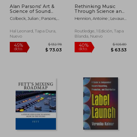
Alan Parsons' Art &
Rethinking Music
Science of Sound
Through Science and
Recording: The Book
Technology Studies
Colbeck, Julian ; Parsons,
Hennion, Antoine ; Levaux,
(en Inglés)
(en Inglés)
Alan
Christophe
Hal Leonard, Tapa Dura,
Routledge, 1 Edición, Tapa
Nuevo
Blanda, Nuevo
$ 88.49
$ 40.
45%
40%
dcto.
dcto.
$ 48.67
$ 24.