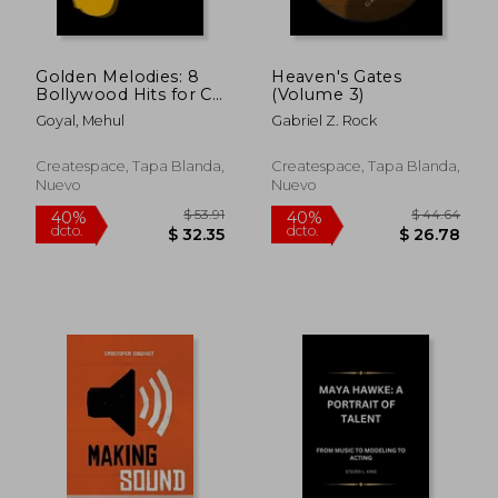
Golden Melodies: 8
Heaven's Gates
Bollywood Hits for C,
(Volume 3)
Bb and Eb
Goyal, Mehul
Gabriel Z. Rock
Instruments (en
$ 88.83
$ 406.
45%
45%
Inglés)
dcto.
dcto.
$ 48.86
$ 223.
Createspace, Tapa Blanda,
Createspace, Tapa Blanda,
Nuevo
Nuevo