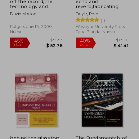
off the record,the
echo and
technology and
reverb,fabricating
culture of sound
space in popular
David Morton
Doyle, Peter
recording in america
music recording,
(1)
1900-1960 (en Inglés)
Rutgers Univ Pr, 2000,
Wesleyan University Press,
Nuevo
Tapa Blanda, Nuevo
behind the glass,top
The Fundamentals of