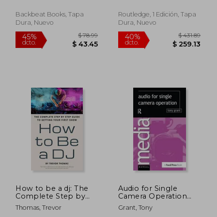
Backbeat Books, Tapa
Routledge, 1 Edición, Tapa
Dura, Nuevo
Dura, Nuevo
$ 540.46
$ 552
45%
45%
dcto.
dcto.
$ 297.25
$ 304.
How to be a dj: The
Audio for Single
Complete Step by
Camera Operation
Step Guide to Getting
(en Inglés)
Thomas, Trevor
Grant, Tony
Your First Show (en