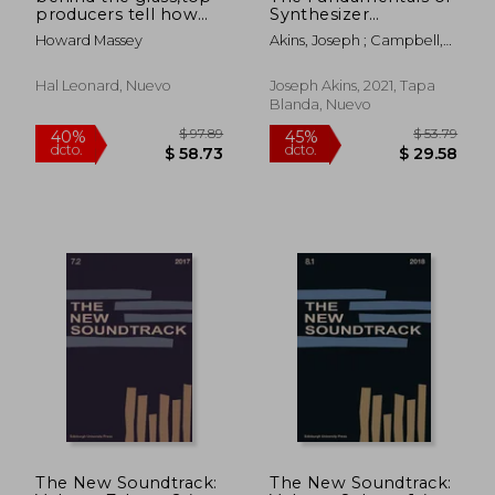
$ 100.86
$ 48.
40%
45%
producers tell how
Synthesizer
dcto.
dcto.
$ 60.52
$ 26.
they craft the hits
Programming (en
Howard Massey
Akins, Joseph ; Campbell,
Inglés)
Alan
Hal Leonard, Nuevo
Joseph Akins, 2021, Tapa
Blanda, Nuevo
The New Soundtrack:
The New Soundtrack: