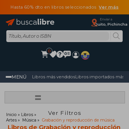
Hasta 60% dto en libros seleccionados
Ver más
Enviar a
Quito, Pichincha
0
MENÚ
Libros más vendidos
Libros importados más v
=
Ver Filtros
Inicio
Libros
Artes
Música
Grabación y reproducción de música
Libros de Grabación y reproducción