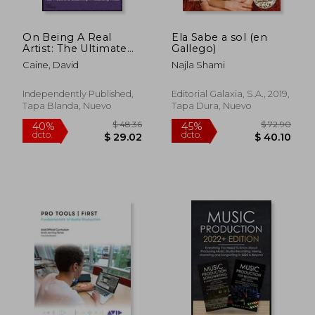
On Being A Real
Ela Sabe a sol (en
Artist: The Ultimate
Gallego)
Guide to Producing
Caine, David
Najla Shami
Your Music And
Becoming A
Recording Artist (en
Independently Published,
Editorial Galaxia, S.A., 2019,
Inglés)
Tapa Blanda, Nuevo
Tapa Dura, Nuevo
$ 81.97
$ 57.
45%
45%
dcto.
dcto.
$ 45.08
$ 31.