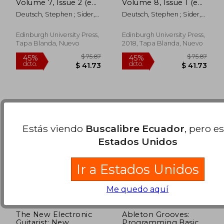
Volume 7, Issue 2 (en
Volume 8, Issue 1 (en
Inglés)
Inglés)
Deutsch, Stephen ; Sider,
Deutsch, Stephen ; Sider,
$ 95.93
$ 69.
45%
40%
Larry ; Power, Dominic
Larry ; Power, Dominic
dcto.
dcto.
$ 52.76
$ 41.
Edinburgh University Press,
Edinburgh University Press,
Tapa Blanda, Nuevo
2018, Tapa Blanda, Nuevo
Estás viendo
Buscalibre Ecuador
, pero e
Estados Unidos
Ir a Estados Unidos
Me quedo aquí
The New Electronic
Ableton Grooves:
Guitarist: New
Programming Basic