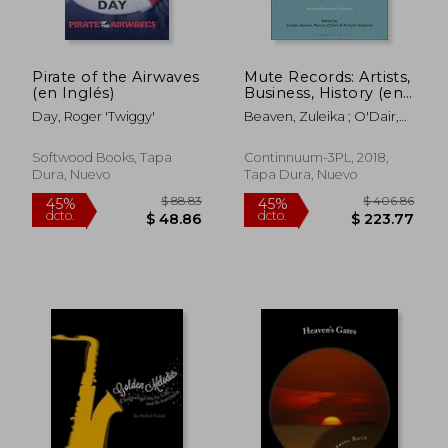
Pirate of the Airwaves
Mute Records: Artists,
$ 552.91
$ 101.
45%
40%
(en Inglés)
Business, History (en
dcto.
dcto.
$ 304.10
$ 61.
Inglés)
Day, Roger 'Twiggy'
Beaven, Zuleika ; O'Dair,
Marcus ; Osborne, Richard
Softwood Books, Tapa
Continnuum-3PL, 2018,
Dura, Nuevo
Tapa Dura, Nuevo