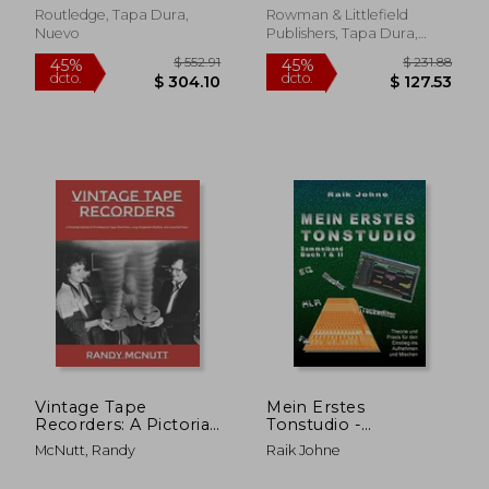
Routledge, Tapa Dura,
Rowman & Littlefield
Nuevo
Publishers, Tapa Dura,
Nuevo
$ 78.99
$ 431.
45%
40%
dcto.
dcto.
$ 43.45
$ 259.
Vintage Tape
Mein Erstes
Recorders: A Pictorial
Tonstudio -
History of
Sammelband Buch i
McNutt, Randy
Raik Johne
Professional Tape
& ii: Theorie und
Recorders, Long-
Praxis für den Einstieg