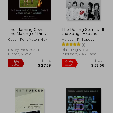
The Flaming Cow:
The Rolling Stones all
The Making of Pink
the Songs Expanded
Floyd'S Atom Heart
Edition: The Story
Geesin, Ron ; Mason, Nick
Margotin, Philippe ;
Mother (en Inglés)
Behind Every Track
Guesdon, Jean-Michel
(1)
(en Inglés)
History Press, 2021, Tapa
Black Dog & Leventhal
Blanda, Nuevo
Publishers, 2022, Tapa
Dura, Nuevo
$ 50.15
$ 87.
45%
40%
dcto.
dcto.
$ 27.58
$ 52.