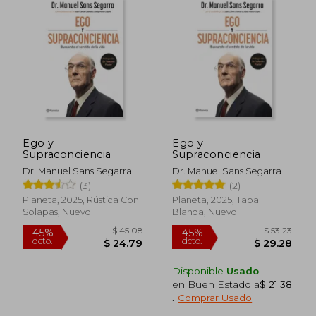
$ 50.18
$ 45.
45%
45%
dcto.
dcto.
$ 27.60
$ 24.
Ego y
Ego y
Supraconciencia
Supraconciencia
Dr. Manuel Sans Segarra
Dr. Manuel Sans Segarra
(3)
(2)
Planeta, 2025, Rústica Con
Planeta, 2025, Tapa
Solapas, Nuevo
Blanda, Nuevo
Disponible
Usado
en Buen Estado a
$ 21.38
.
Comprar Usado