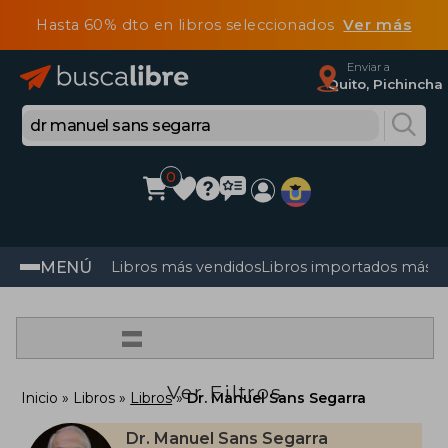
Hasta 60% dto en libros seleccionados
Ver más
Enviar a
Quito, Pichincha
0
MENÚ
Libros más vendidos
Libros importados más v
=
Ver Filtros
Inicio
Libros
Libros
Dr. Manuel Sans Segarra
Dr. Manuel Sans Segarra