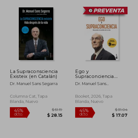
La Supraconsciencia
Ego y
Existeix (en Catalán)
Supraconciencia.
Edición limitada a
Dr. Manuel Sans Segarra
Dr. Manuel Sans
precio especial
Segarra;Juan Carlos
Cebrián;Josep Maria
Columna Cat, Tapa
Booket, 2026, Tapa
Clopés
Blanda, Nuevo
Blanda, Nuevo
$ 53.54
$ 51
35%
45%
dcto.
dcto.
$ 34.80
$ 28.