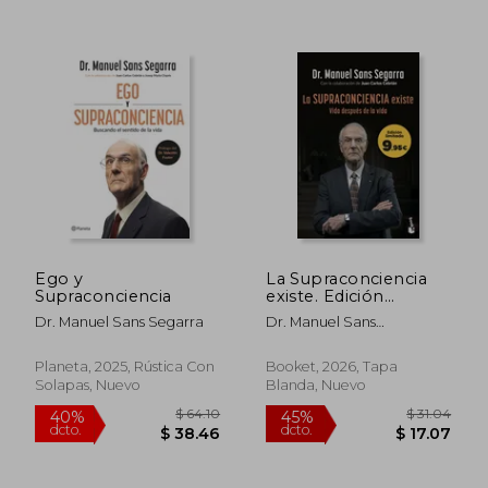
$ 86.73
$ 50.
45%
45%
dcto.
dcto.
$ 47.70
$ 27.
Ego y
La Supraconciencia
Supraconciencia
existe. Edición
limitada a precio
Dr. Manuel Sans Segarra
Dr. Manuel Sans
especial
Segarra;Juan Carlos
Cebrián
Planeta, 2025, Rústica Con
Booket, 2026, Tapa
Solapas, Nuevo
Blanda, Nuevo