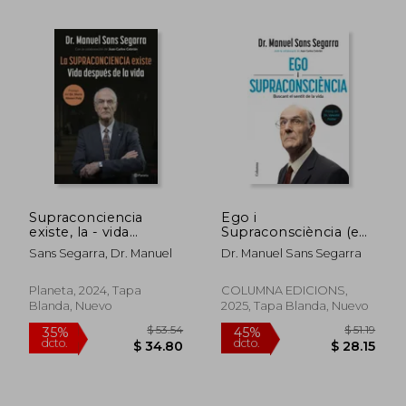
Supraconciencia
Ego i
existe, la - vida
Supraconsciència (en
despues de la vi
Catalán)
Sans Segarra, Dr. Manuel
Dr. Manuel Sans Segarra
$ 68.67
$ 50.
40%
45%
Planeta, 2024, Tapa
COLUMNA EDICIONS,
dcto.
dcto.
$ 41.20
$ 27.
Blanda, Nuevo
2025, Tapa Blanda, Nuevo