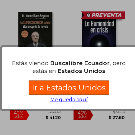
Estás viendo
Buscalibre Ecuador
, pero
estás en
Estados Unidos
La Supraconciencia
La Humanidad en
Existe
crisis. La
$ 64.10
$ 31.
40%
45%
Supraconciencia es la
Ir a Estados Unidos
Dr. Manuel Sans Segarra
Dr. Manuel Sans Segarra
dcto.
dcto.
$ 38.46
$ 17.
oportunidad para el
(2)
cambio
Planeta, 2025, Tapa
Planeta, 2026, Tapa
Me quedo aquí
Blanda, Nuevo
Blanda, Nuevo