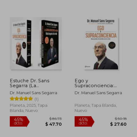
$ 39.97
$ 44.
45%
40%
dcto.
dcto.
$ 21.98
$ 26.
Estuche Dr. Sans
Ego y
Segarra (La
Supraconciencia:
Supraconciencia
Buscando el Sentido
Dr. Manuel Sans Segarra
Dr. Manuel Sans Segarra
existe + Ego y
de la Vida
(1)
Supraconciencia)
Planeta, 2025, Tapa
Planeta, Tapa Blanda,
Blanda, Nuevo
Nuevo