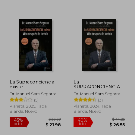
$ 45.08
$ 53.
45%
45%
dcto.
dcto.
$ 24.79
$ 29.
La Supraconciencia
La
existe
SUPRACONCIENCIA
existe
Dr. Manuel Sans Segarra
Dr. Manuel Sans Segarra
(5)
(3)
Planeta, 2025, Tapa
Planeta, 2024, Tapa
Blanda, Nuevo
Blanda, Nuevo