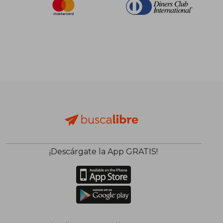
dcto.
dcto.
$ 28.55
$ 32.
¡Descárgate la App GRATIS!