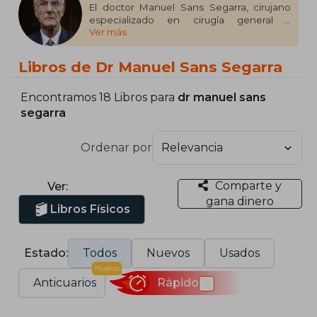
El doctor Manuel Sans Segarra, cirujano
especializado en cirugía general y
Ver más
digestiva, ha dedicado su carrera a
investigar la supraconciencia y las
Experiencias Cercanas a la Muerte (ECM).
Libros de Dr Manuel Sans Segarra
Con una carrera destacada en el Hospital
de Bellvitge y reconocido por su rigor
científico, ha ganado popularidad como
Encontramos 18 Libros para
dr manuel sans
divulgador y conferenciante, acumulando
segarra
millones de visualizaciones en redes
sociales.
Ordenar por
Comparte y
Ver:
gana dinero
Libros Físicos
Estado:
Todos
Nuevos
Usados
Nuevo
Anticuarios
Rápido