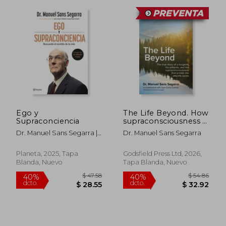
Ego y
The Life Beyond. How
Supraconciencia
supraconsciousness is
the secret of the
Dr. Manuel Sans Segarra |
Dr. Manuel Sans Segarra
afterlife (en Inglés)
Juan Carlos Cebrián |
Josep Maria Clopés
Planeta, 2025, Tapa
Godsfield Press Ltd, 2026,
Blanda, Nuevo
Tapa Blanda, Nuevo
$ 51.19
$ 31.
45%
45%
dcto.
dcto.
$ 28.15
$ 17.