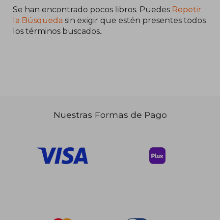
Se han encontrado pocos libros. Puedes
Repetir
la Búsqueda
sin exigir que estén presentes todos
los términos buscados..
Nuestras Formas de Pago
$ 47.58
$ 54.
40%
40%