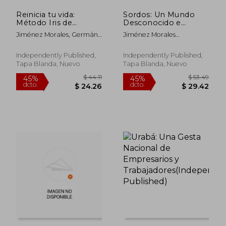
Reinicia tu vida:
Sordos: Un Mundo
$ 53.49
$ 107.
45%
45%
Método Iris de
Desconocido e
dcto.
dcto.
$ 29.42
$ 59.
transformación
Injusto. Pero no por
Jiménez Morales, Germán;
Jiménez Morales
personal
Mucho
Sanjuan, Iris
Germán,Fernández Botero
Tiempo(Independently
Eliana
Published)
Independently Published,
Independently Published,
Tapa Blanda, Nuevo
Tapa Blanda, Nuevo