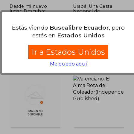
Desde mi nuevo
Urabá: Una Gesta
lugar: Descubre
Nacional de
cómo tus creencias
Empresarios y
Jiménez Morales, Germán;
Fonnegra
moldean tu realidad
Trabajadores(Independent
$ 44.11
$ 53.
45%
45%
Arce Palacios, Ivonne
Gabriel,Saldarriaga
Published)
dcto.
dcto.
Estás viendo
Buscalibre Ecuador
, pero
$ 24.26
$ 29.
Manuel,Jiménez Morales
Independently Published,
Independently Published,
Germán
estás en
Estados Unidos
Tapa Blanda, Nuevo
Tapa Blanda, Nuevo
Ir a Estados Unidos
Me quedo aquí