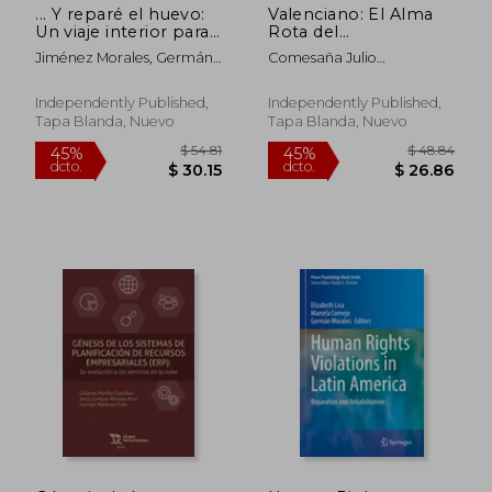
... Y reparé el huevo:
Valenciano: El Alma
Un viaje interior para
Rota del
convertir las heridas
Goleador(Independently
Jiménez Morales, Germán;
Comesaña Julio
en sabiduría
Published)
Rodríguez Gutiérrez, Fabio
Avelino,Rada José,Jiménez
Morales Germán
Independently Published,
Independently Published,
$ 44.11
$ 53.
Tapa Blanda, Nuevo
Tapa Blanda, Nuevo
45%
45%
dcto.
dcto.
$ 24.26
$ 29.