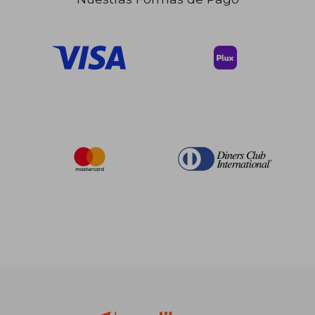
$ 122.78
$ 322.
45%
45%
dcto.
dcto.
$ 67.53
$ 177.