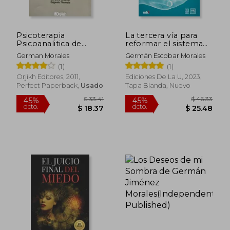
Psicoterapia
La tercera vía para
Psicoanalitica de
reformar el sistema
Grupos & Vinculos
de salud
German Morales
Germán Escobar Morales
(1)
(1)
Orjikh Editores, 2011,
Ediciones De La U, 2023,
Perfect Paperback,
Usado
Tapa Blanda, Nuevo
$ 33.41
$ 46.
45%
45%
dcto.
dcto.
$ 18.37
$ 25.