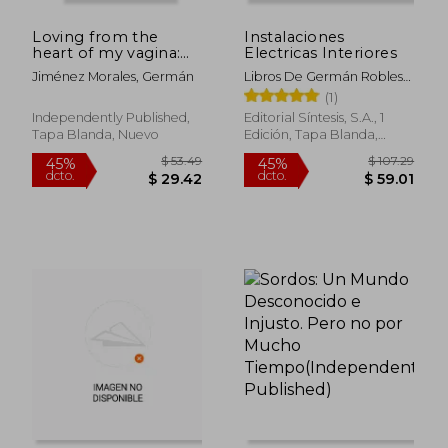
dcto.
dcto.
$ 31.50
$ 33.
Loving from the
Instalaciones
heart of my vagina:
Electricas Interiores
Six women freed
Jiménez Morales, Germán
Libros De Germán Robles
their vaginas and
Morales
(1)
healed love, sexuality
and eroticism. (en
Independently Published,
Editorial Síntesis, S.A., 1
Inglés)
Tapa Blanda, Nuevo
Edición, Tapa Blanda,
Nuevo