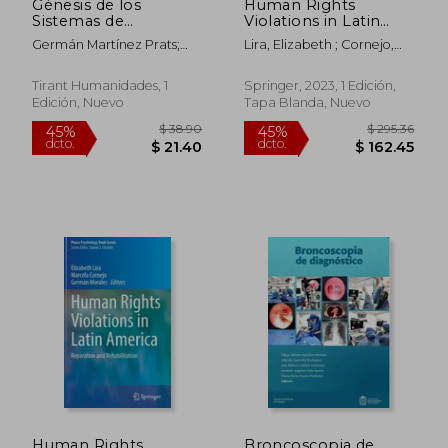
Génesis de los
Human Rights
Sistemas de
Violations in Latin
Planificación de
America: Reparation
Germán Martínez Prats;
Lira, Elizabeth ; Cornejo,
Recursos
and Rehabilitation
Jesús Enrique Morales Rico;
Marcela ; Morales, Germán
Empresariales (Erp):
(en Inglés)
Gilberto Murillo González
Su Evolución a los
Tirant Humanidades, 1
Springer, 2023, 1 Edición,
Servicios en la Nube
Edición, Nuevo
Tapa Blanda, Nuevo
$ 54.81
$ 48.
45%
45%
dcto.
dcto.
$ 30.15
$ 26.
Human Rights
Broncoscopia de