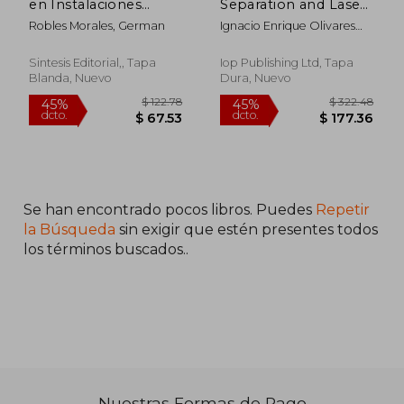
en Instalaciones
Separation and Laser
Eléctricas
Cooling:
Robles Morales, German
Ignacio Enrique Olivares
Experimental
Bahamondes; German
Techniques (Coherent
Patricio Carrazana Morales
Sources and
Sintesis Editorial,, Tapa
Iop Publishing Ltd, Tapa
Applications) (en
Blanda, Nuevo
Dura, Nuevo
Inglés)
Se han encontrado pocos libros. Puedes
Repetir
$ 295.36
$ 88.
45%
45%
dcto.
dcto.
$ 162.45
$ 48.
la Búsqueda
sin exigir que estén presentes todos
los términos buscados..
Nuestras Formas de Pago