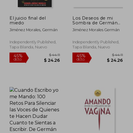
El juicio final del
Los Deseos de mi
miedo
Sombra de Germán
Jiménez
Jiménez Morales, Germán
Jiménez Morales Germán
Morales(Independently
Published)
Independently Published,
Independently Published,
Tapa Blanda, Nuevo
Tapa Blanda, Nuevo
$ 44.11
$ 44
45%
45%
dcto.
dcto.
$ 24.26
$ 24.