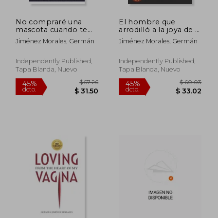
No compraré una
El hombre que
mascota cuando te
arrodilló a la joya de la
vayas
corona: Quiere ser
Jiménez Morales, Germán
Jiménez Morales, Germán
Presidente de
Colombia
Independently Published,
Independently Published,
Tapa Blanda, Nuevo
Tapa Blanda, Nuevo
$ 57.26
$ 60.
45%
45%