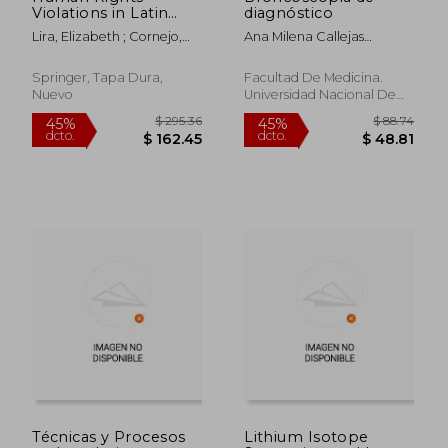
Violations in Latin
diagnóstico
America: Reparation
Lira, Elizabeth ; Cornejo,
Ana Milena Callejas
and Rehabilitation
Marcela ; Morales, Germán
Gutiérrez;Alfredo
(en Inglés)
Saavedra Rodríguez;Edgar
Springer, Tapa Dura,
Facultad De Medicina.
Alberto Sánchez
Nuevo
Universidad Nacional De
Morales;Germán Augusto
Colombia, 2026, Tapa
Díaz Santos
Blanda, Nuevo
$ 38.90
$ 295.
45%
45%
dcto.
dcto.
$ 21.40
$ 162.
Técnicas y Procesos
Lithium Isotope