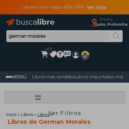
¡Verano con hasta 45% OFF!
Ver más
Enviar a
Quito, Pichincha
0
MENÚ
Libros más vendidos
Libros importados más v
=
Ver Filtros
Inicio
Libros
Libros
Libros de German Morales