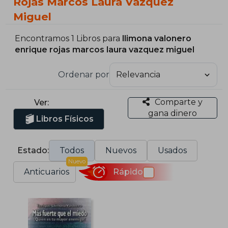
Rojas Marcos Laura Vazquez
Miguel
Encontramos 1 Libros para
llimona valonero
enrique rojas marcos laura vazquez miguel
Ordenar por
Comparte y
Ver:
gana dinero
Libros Físicos
Estado:
Todos
Nuevos
Usados
Nuevo
Anticuarios
Rápido