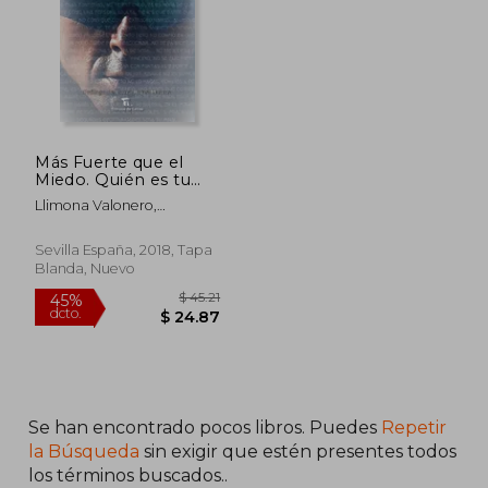
Más Fuerte que el
Miedo. Quién es tu
Mayor Enemigo
Llimona Valonero,
Enrique,Rojas-Marcos,
Laura,Vázquez, Miguel
Sevilla España, 2018, Tapa
Blanda, Nuevo
Se han encontrado pocos libros. Puedes
Repetir
$ 45.21
45%
la Búsqueda
sin exigir que estén presentes todos
dcto.
$ 24.87
los términos buscados..