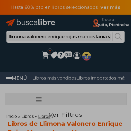
Hasta 60% dto en libros seleccionados
Ver más
Enviar a
Quito, Pichincha
0
MENÚ
Libros más vendidos
Libros importados más v
=
Ver Filtros
Inicio
Libros
Libros
Libros de Llimona Valonero Enrique