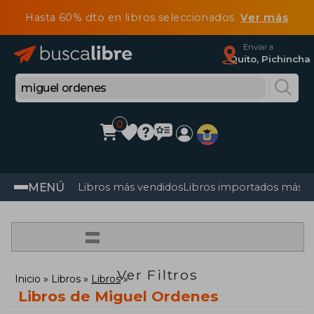
Hasta 60% dto en libros seleccionados
Ver más
Enviar a
Quito, Pichincha
0
MENÚ
Libros más vendidos
Libros importados más v
=
Ver Filtros
Inicio
Libros
Libros
Libros de Miguel Ordenes