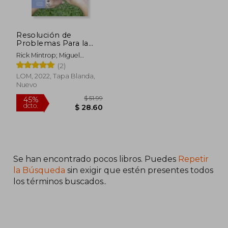
Resolución de
Problemas Para la
Mejora Continua
Rick Mintrop; Miguel
Órdenes
(2)
LOM, 2022, Tapa Blanda,
Nuevo
Se han encontrado pocos libros. Puedes
Repetir
$ 51.99
45%
dcto.
$ 28.60
la Búsqueda
sin exigir que estén presentes todos
los términos buscados..