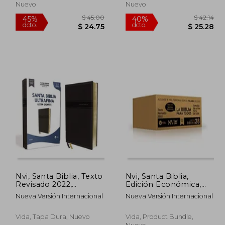
Nuevo
Nuevo
Nvi, Santa Biblia, Texto
Nvi, Santa Biblia,
Revisado 2022,
Edición Económica,
Ultrafina, Letra
Texto Revisado 2022,
 63.39
$ 45.00
45%
40%
Nueva Versión Internacional
Nueva Versión Internacional
Gigante, Leathersoft,
Tapa Rústica, Paquete
dcto.
dcto.
38.03
$ 24.75
Negro, Palabras de
de 28
Jesús en Rojo
Vida, Tapa Dura, Nuevo
Vida, Product Bundle,