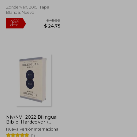
que Proclaman
Esperanza y Verdad
Zondervan, 2019, Tapa
Blanda, Nuevo
$ 38.39
$ 45.00
45%
dcto.
$ 23.03
$ 24.75
Niv/NVI 2022 Bilingual
Bible, Hardcover /
Niv/NVI 2022 Biblia
Nueva Versión Internacional
Bilingüe, Tapa Dura
(1)