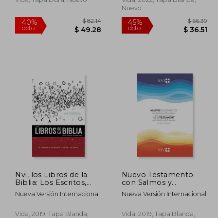
Nuevo
 25.05
$ 82.14
40%
45%
Nvi, los Libros de la
Nuevo Testamento
dcto.
dcto.
13.78
$ 49.28
Biblia: Los Escritos,
con Salmos y
Rústica: La Sabiduría
Proverbios nvi
Nueva Versión Internacional
Nueva Versión Internacional
en los Relatos, la
Poesía y los Cantos
Vida, 2019, Tapa Blanda,
Vida, 2019, Tapa Blanda,