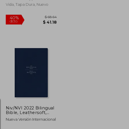
Vida, Tapa Dura, Nuevo
$ 97.89
$ 68.64
40%
dcto.
$ 58.73
$ 41.18
Niv/NVI 2022 Bilingual
Bible, Leathersoft,
Navy / Niv/NVI 2022
Nueva Versión Internacional
Biblia Bilingüe,
Leathersoft, Azul Añil