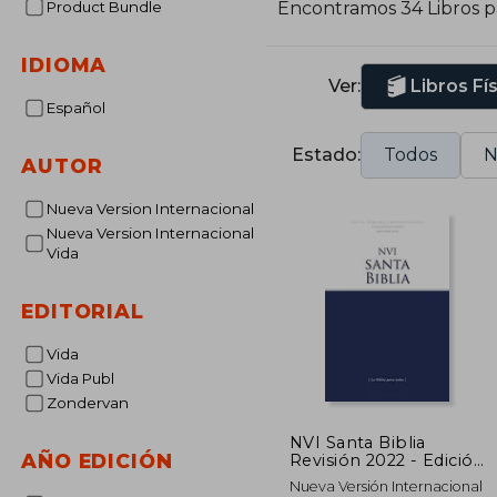
Product Bundle
Encontramos 34 Libros 
m
b
IDIOMA
Ver:
Libros Fí
Español
Estado:
Todos
N
AUTOR
Nueva Version Internacional
Nueva Version Internacional
Vida
EDITORIAL
Vida
Vida Publ
Zondervan
NVI Santa Biblia
AÑO EDICIÓN
Revisión 2022 - Edición
Económica - Tapa
Nueva Versión Internacional
rústica