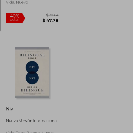
Vida, Nuevo
$ 57.14
$ 79.64
40%
dcto.
$ 34.28
$ 47.78
Niv
Nueva Versión Internacional
Vida, Tapa Blanda, Nuevo