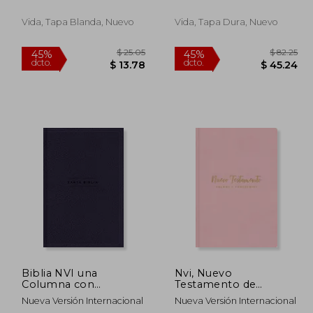
Rústica - Negro
Vida, Tapa Blanda, Nuevo
Vida, Tapa Dura, Nuevo
$ 19.11
$ 25.05
45%
45%
dcto.
dcto.
 10.51
$ 13.78
Biblia NVI una
Nvi, Nuevo
Columna con
Testamento de
Referencias Piel Azul
Bolsillo, con Salmos y
Nueva Versión Internacional
Nueva Versión Internacional
Marino
Proverbios,