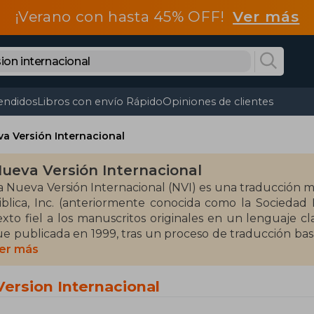
¡Verano con hasta 45% OFF!
Ver más
endidos
Libros con envío Rápido
Opiniones de clientes
a Versión Internacional
ueva Versión Internacional
a Nueva Versión Internacional (NVI) es una traducción mo
iblica, Inc. (anteriormente conocida como la Sociedad B
exto fiel a los manuscritos originales en un lenguaje c
ue publicada en 1999, tras un proceso de traducción bas
n enfoque en la equivalencia dinámica para facilitar su 
er más
ntre sus ediciones más destacadas se encuentra la "NVI,
Version Internacional
ersiones y formatos a lo largo de los años. También ha la
e Estudio" y la "NVI Biblia para niños", dirigidas a difere