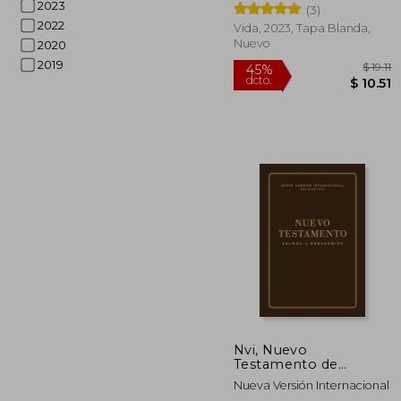
2023
(3)
2022
Vida, 2023, Tapa Blanda,
Nuevo
2020
2019
45%
dcto.
$
Nvi, Nuevo
Testamento de
Bolsillo, con Salmos y
Nueva Versión Internacional
Proverbios,