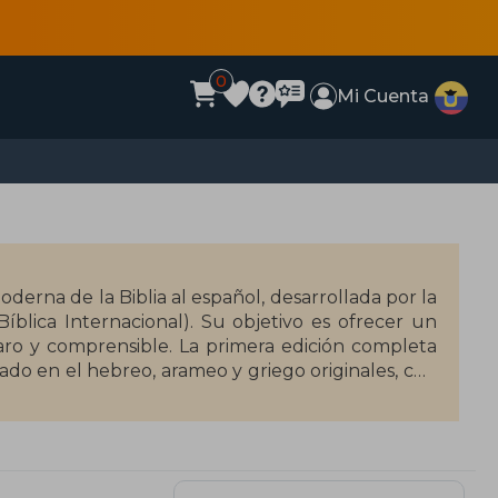
0
Mi Cuenta
derna de la Biblia al español, desarrollada por la
íblica Internacional). Su objetivo es ofrecer un
laro y comprensible. La primera edición completa
ado en el hebreo, arameo y griego originales, con
comprensión.
 Santa Biblia", que ha sido publicada en diversas
nzado ediciones especializadas como la "NVI Biblia
ntes públicos. Su impacto ha sido significativo en el