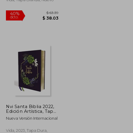
$ 66.39
$ 63.39
40%
Nvi Santa Biblia 2022,
dcto.
$ 36.51
$ 38.03
Edición Artística, Tapa
Dura
Nueva Versión Internacional
Vida, 2023, Tapa Dura,