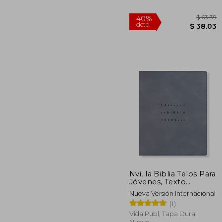
Nvi, la Biblia Telos Para
Jóvenes, Texto
Revisado 2022,
$
40%
Nueva Versión Internacional
Leathersoft, Gris,
dcto.
$ 
(1)
Comfort Print: Una
Guía Para el Estudiante
Vida Publ, Tapa Dura,
a Través de las