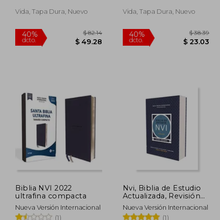
Leathersoft, Rosado,
Niñas
Vida, Tapa Dura, Nuevo
Vida, Tapa Dura, Nuevo
 35.89
$ 82.14
40%
40%
dcto.
dcto.
21.53
$ 49.28
Biblia NVI 2022
Nvi, Biblia de Estudio
ultrafina compacta
Actualizada, Revisión
2022, Letra Grande,
Nueva Versión Internacional
Nueva Versión Internacional
Tapa Dura, Interior a
(1)
(1)
Color, Palabras de