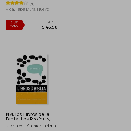
(4)
Rojo, Comfort Print
Vida, Tapa Dura, Nuevo
$ 82.25
$ 83.61
45%
dcto.
$ 45.24
$ 45.98
Nvi, los Libros de la
Biblia: Los Profetas,
Rústica: Los
Nueva Versión Internacional
Mensajeros de Dios