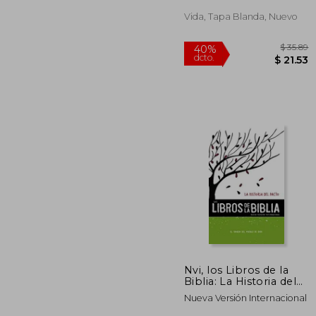
Leatherflex, Café
Vida, Tapa Blanda, Nuevo
$
40%
dcto.
$ 
Nvi, los Libros de la
Biblia: La Historia del
Pacto, Rústica: El
Nueva Versión Internacional
Origen del Pueblo de
Dios