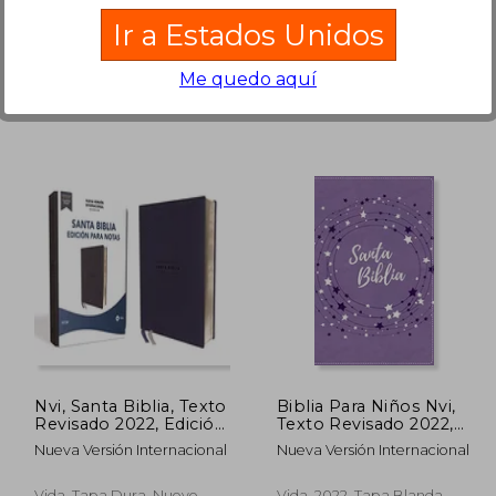
Vida, Tapa Dura, Nuevo
Vida, Tapa Dura, Nuevo
Ir a Estados Unidos
Me quedo aquí
 93.39
$ 75.89
40%
40%
dcto.
dcto.
56.03
$ 45.53
Nvi, Santa Biblia, Texto
Biblia Para Niños Nvi,
Revisado 2022, Edición
Texto Revisado 2022,
Para Notas,
Leathersoft, Lavanda,
Nueva Versión Internacional
Nueva Versión Internacional
Leathersoft, Azul
Comfort Print
Marino, Palabras de
Jesús en Rojo
Vida, Tapa Dura, Nuevo
Vida, 2022, Tapa Blanda,