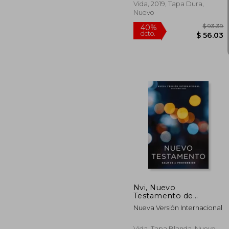
Vida, 2019, Tapa Dura,
Nuevo
$
40%
dcto.
$ 
Nvi, Nuevo
Testamento de
Bolsillo, con Salmos y
Nueva Versión Internacional
Proverbios, Tapa
Rústica, Luces
Brillantes
Vida, Tapa Blanda, Nuevo