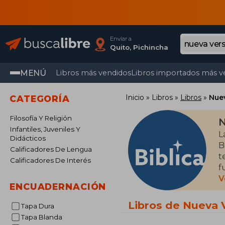
Enviar a
Quito, Pichincha
MENÚ
Libros más vendidos
Libros importados más v
Inicio
Libros
Libros
Nuev
CATEGORÍA
Filosofía Y Religión
N
Infantiles, Juveniles Y
L
Didácticos
B
Calificadores De Lengua
t
Calificadores De Interés
f
u
V
ENCUADERNACIÓN
E
Libros de Nueva 
Tapa Dura
v
Tapa Blanda
d