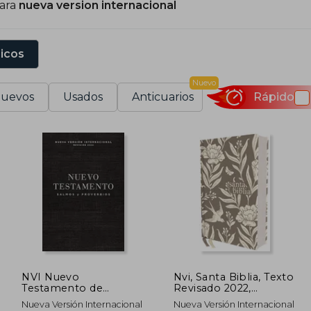
para
nueva version internacional
undo cristiano de habla hispana, siendo una de las tra
íblicos.
sicos
Nuevo
uevos
Usados
Anticuarios
Rápido
NVI Nuevo
Nvi, Santa Biblia, Texto
Testamento de
Revisado 2022,
Bolsillo - Con Salmos
Tamaño Compacto,
Nueva Versión Internacional
Nueva Versión Internacional
Y Proverbios - Tapa
Tapa Dura