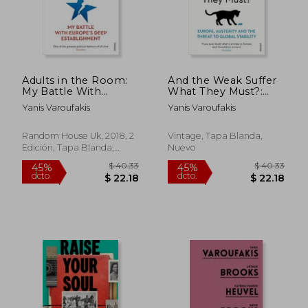
Adults in the Room:
And the Weak Suffer
My Battle With
What They Must?:
Europe’S Deep
Europe, Austerity and
Yanis Varoufakis
Yanis Varoufakis
Establishment (en
the Threat to Global
Inglés)
Stability (en Inglés)
Random House Uk, 2018, 2
Vintage, Tapa Blanda,
Edición, Tapa Blanda,
Nuevo
Nuevo
$ 47.90
$ 50.
45%
40%
dcto.
dcto.
$ 26.34
$ 30.