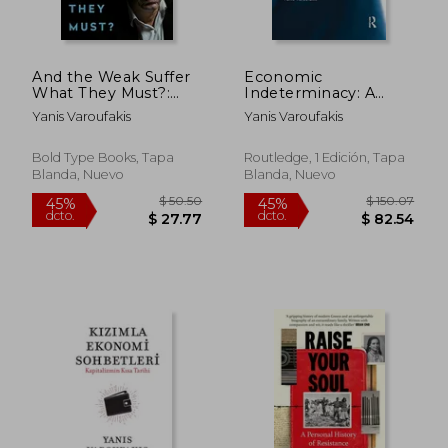
$ 79.51
$ 42.
40%
40%
dcto.
dcto.
$ 47.71
$ 25.
And the Weak Suffer
Economic
What They Must?:
Indeterminacy: A
Europe's Crisis and
Personal Encounter
Yanis Varoufakis
Yanis Varoufakis
America's Economic
With the Economists'
Future (en Inglés)
Peculiar Nemesis (en
Inglés)
Bold Type Books, Tapa
Routledge, 1 Edición, Tapa
Blanda, Nuevo
Blanda, Nuevo