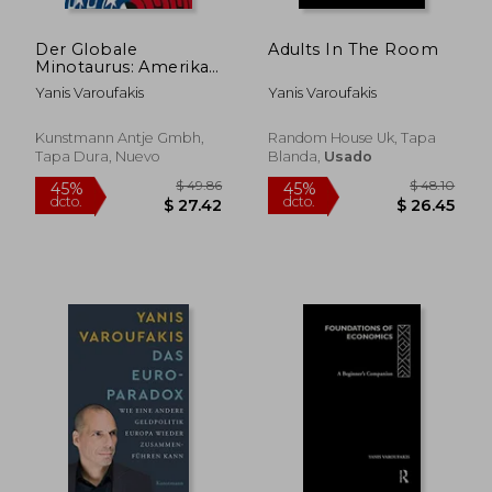
Der Globale
Adults In The Room
Minotaurus: Amerika
und die Zukunft der
Yanis Varoufakis
Yanis Varoufakis
Weltwirtschaft (en
Alemán)
Kunstmann Antje Gmbh,
Random House Uk, Tapa
Tapa Dura, Nuevo
Blanda,
Usado
$ 63.39
$ 124.
40%
45%
dcto.
dcto.
$ 38.03
$ 68.