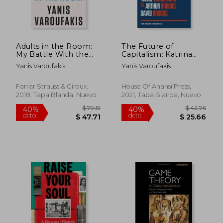
Adults in the Room:
The Future of
My Battle With the
Capitalism: Katrina
European and
Vanden Heuvel and
Yanis Varoufakis
Yanis Varoufakis
American Deep
Yanis Varoufakis vs.
Establishment (en
Arthur Brooks and
Inglés)
David Brooks (The
Farrar Strauss & Giroux,
House Of Anansi Press,
Monk Debates) (en
2018, Tapa Blanda, Nuevo
2021, Tapa Blanda, Nuevo
Inglés)