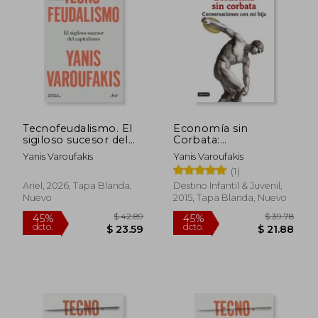
45%
45%
dcto.
dcto.
$ 27.65
$ 15.
Tecnofeudalismo. El
Economía sin
sigiloso sucesor del
Corbata:
capitalismo
Conversaciones con
Yanis Varoufakis
Yanis Varoufakis
mi Hija
(1)
Ariel, 2026, Tapa Blanda,
Destino Infantil & Juvenil,
Nuevo
2015, Tapa Blanda, Nuevo