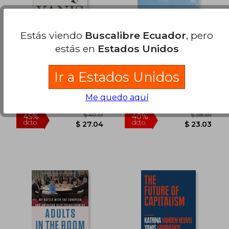
Estás viendo
Buscalibre Ecuador
, pero
estás en
Estados Unidos
Global Minotaur (en
The Communist
Inglés)
Manifesto (en Inglés)
Yanis Varoufakis
Yanis Varoufakis
Ir a Estados Unidos
Bloomsbury Publishing (Uk)
Vintage, 2019, Tapa
Me quedo aquí
2024-04-08, London,,
Blanda, Nuevo
2024, Tapa Blanda, Nuevo
$ 60.40
$ 43.
45%
45%
dcto.
dcto.
$ 33.22
$ 24.