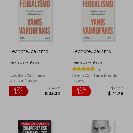
$ 42.89
$ 39.
45%
45%
dcto.
dcto.
$ 23.59
$ 21.
Tecnofeudalismo
Tecnofeudalismo
Yanis Varoufakis
Yanis Varoufakis
(4)
Deusto, 2024, Tapa
Ariel, 2024, Tapa Blanda,
Blanda, Nuevo
Nuevo