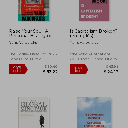
Raise Your Soul. A
Is Capitalism Broken?
Personal History of
(en Inglés)
Resistance (en Inglés)
Yanis Varoufakis
Yanis Varoufakis
The Bodley Head Ltd, 2025,
Oneworld Publications,
Tapa Dura, Nuevo
2020, Tapa Blanda, Nuevo
$ 40.33
$ 40.
45%
45%
dcto.
dcto.
$ 22.18
$ 22.