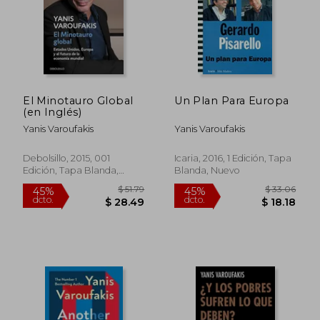
El Minotauro Global
Un Plan Para Europa
(en Inglés)
Yanis Varoufakis
Yanis Varoufakis
$ 35.60
$ 26.
45%
45%
dcto.
dcto.
$ 19.58
$ 14.
Debolsillo, 2015, 001
Icaria, 2016, 1 Edición, Tapa
Edición, Tapa Blanda,
Blanda, Nuevo
Usado