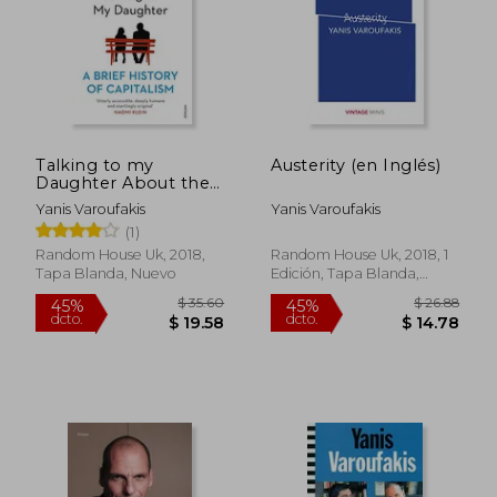
Talking to my
Austerity (en Inglés)
$ 39.38
$ 50.
Daughter About the
45%
45%
dcto.
dcto.
Economy: A Brief
$ 21.66
$ 27.
Yanis Varoufakis
Yanis Varoufakis
History of Capitalism
(1)
(en Inglés)
Random House Uk, 2018,
Random House Uk, 2018, 1
Tapa Blanda, Nuevo
Edición, Tapa Blanda,
Nuevo