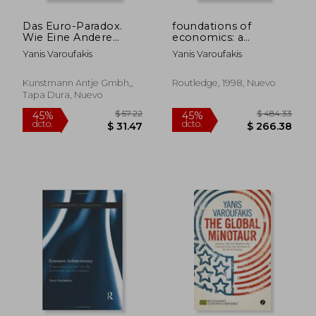
Das Euro-Paradox.
foundations of
Wie Eine Andere
economics: a
Geldpolitik Europa
beginner's
Yanis Varoufakis
Yanis Varoufakis
Wieder
companion (en
Zusammenführen
Inglés)
Kann (en Alemán)
Kunstmann Antje Gmbh,,
Routledge, 1998, Nuevo
Tapa Dura, Nuevo
$ 50.52
$ 44.
45%
45%
dcto.
dcto.
$ 27.79
$ 24.