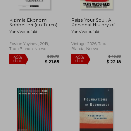
Kizimla Ekonomi
Raise Your Soul. A
$ 46.92
$ 146.
Sohbetleri (en Turco)
Personal History of
45%
45%
dcto.
dcto.
Resistance
$ 25.80
$ 80.
Yanis Varoufakis
Yanis Varoufakis
Epsilon Yayinevi, 2019,
Vintage, 2026, Tapa
Tapa Blanda, Nuevo
Blanda, Nuevo