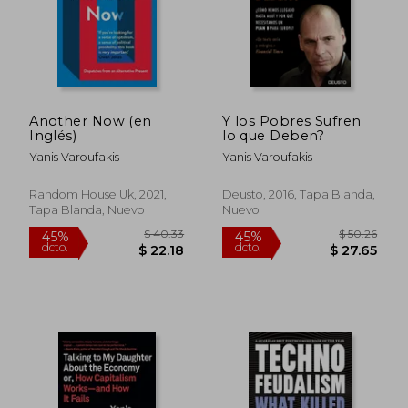
Another Now (en
Y los Pobres Sufren
Inglés)
lo que Deben?
Yanis Varoufakis
Yanis Varoufakis
Random House Uk, 2021,
Deusto, 2016, Tapa Blanda,
Tapa Blanda, Nuevo
Nuevo
$ 51.79
$ 33.
45%
45%
dcto.
dcto.
$ 28.49
$ 18.