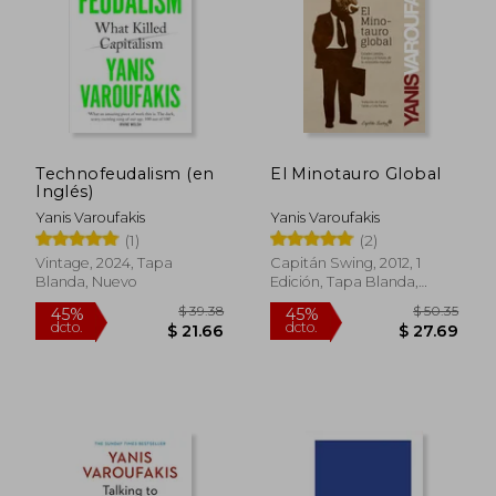
$ 53.76
$ 48.
45%
45%
dcto.
dcto.
$ 29.57
$ 26.
Technofeudalism (en
El Minotauro Global
Inglés)
Yanis Varoufakis
Yanis Varoufakis
(1)
(2)
Vintage, 2024, Tapa
Capitán Swing, 2012, 1
Blanda, Nuevo
Edición, Tapa Blanda,
Nuevo