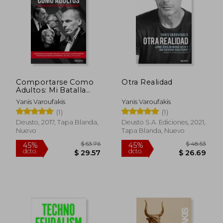
$ 64.22
$ 69.
45%
40%
dcto.
dcto.
$ 35.32
$ 41.
Comportarse Como
Otra Realidad
Adultos: Mi Batalla
Contra el
Yanis Varoufakis
Yanis Varoufakis
Establishment
(1)
(1)
Europeo
Deusto, 2017, Tapa Blanda,
Deusto S.A. Ediciones, 2021,
Nuevo
Tapa Blanda, Nuevo