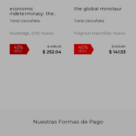
economic
the global minotaur
indeterminacy: the
dance of the meta-
Yanis Varoufakis
Yanis Varoufakis
axioms (en Inglés)
Routledge, 2013, Nuevo
Palgrave Macmillan, Nuevo
$ 49.86
$ 48.
45%
45%
dcto.
dcto.
$ 27.42
$ 26.
Nuestras Formas de Pago