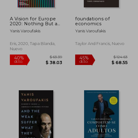
A Vision for Europe
foundations of
2020: Nothing But an
economics
Alternative (en Inglés)
Yanis Varoufakis
Yanis Varoufakis
$ 50.50
$ 150.
45%
45%
dcto.
dcto.
$ 27.77
$ 82.
Eris, 2020, Tapa Blanda,
Taylor And Francis, Nuevo
Nuevo