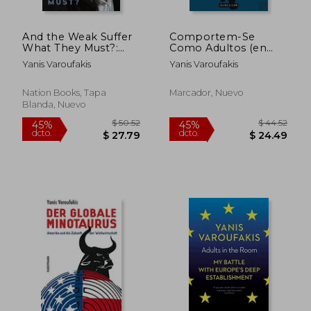
And the Weak Suffer
Comportem-Se
What They Must?:
Como Adultos (en
Europe's Crisis and
Portugués)
Yanis Varoufakis
Yanis Varoufakis
America's Economic
Future
Nation Books, Tapa
Marcador, Nuevo
Blanda, Nuevo
$ 39.73
$ 40.
45%
45%
dcto.
dcto.
$ 21.85
$ 22.