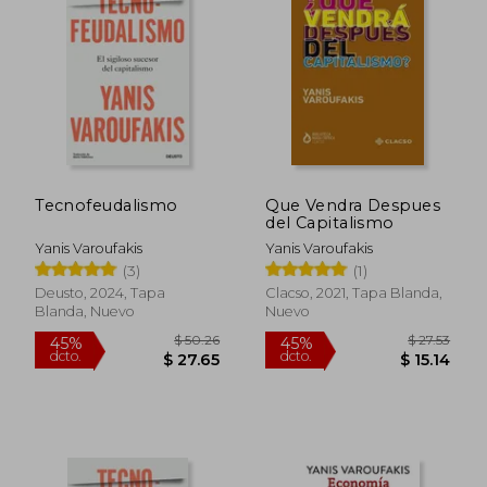
Cofundador del movimiento internacional
DiEM25 y de la Internacional Progresista
junto con Bernie Sanders, es colaborador
habitual de medios internacionales como
The Guardian. La revista Business Insider le
considera «el hombre más interesante del
mundo».
Tecnofeudalismo
Que Vendra Despues
del Capitalismo
Yanis Varoufakis
Yanis Varoufakis
(3)
(1)
Deusto, 2024, Tapa
Clacso, 2021, Tapa Blanda,
Blanda, Nuevo
Nuevo
$ 50.26
$ 27.