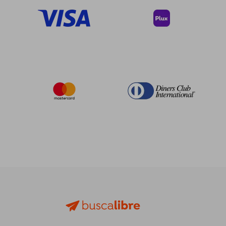
$ 57.22
$ 484.
45%
45%
dcto.
dcto.
$ 31.47
$ 266.