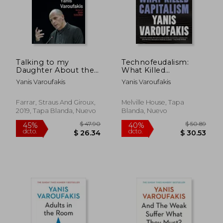
Talking to my
Technofeudalism:
Daughter About the
What Killed
Economy: Or, how
Capitalism (en Inglés)
Yanis Varoufakis
Yanis Varoufakis
Capitalism Works--
And how it Fails (en
Inglés)
Farrar, Straus And Giroux,
Melville House, Tapa
2019, Tapa Blanda, Nuevo
Blanda, Nuevo
$ 40.33
$ 50.
45%
45%
dcto.
dcto.
$ 22.18
$ 27.