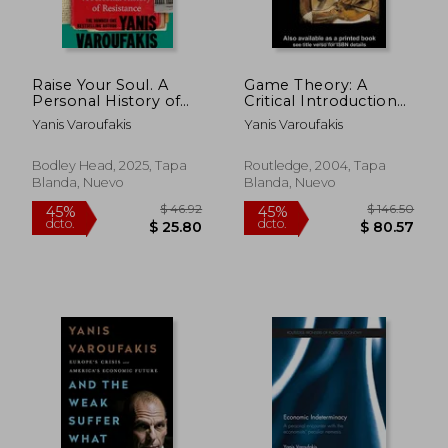
$ 49.17
$ 38.
45%
40%
dcto.
dcto.
$ 27.04
$ 23.
Raise Your Soul. A
Game Theory: A
Personal History of
Critical Introduction
Resistance (en Inglés)
(en Inglés)
Yanis Varoufakis
Yanis Varoufakis
Bodley Head, 2025, Tapa
Routledge, 2004, Tapa
Blanda, Nuevo
Blanda, Nuevo