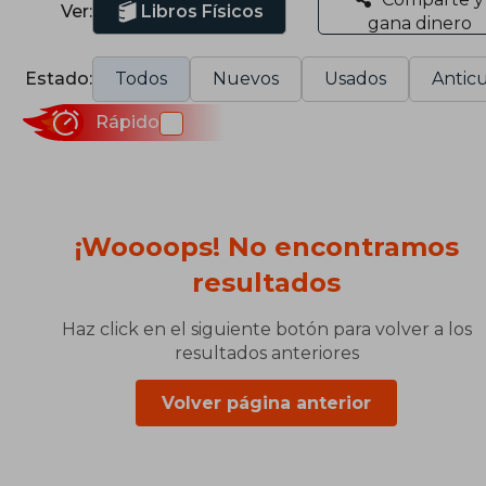
Ver:
Libros Físicos
gana dinero
Estado:
Todos
Nuevos
Usados
Anticu
Rápido
¡Woooops! No encontramos
resultados
Haz click en el siguiente botón para volver a los
resultados anteriores
Volver página anterior