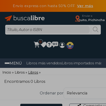
Envío express con hasta 50% OFF
Ver más
Enviar a
Quito, Pichincha
0
MENÚ
Libros más vendidos
Libros importados más v
Inicio
Libros
Libros
Encontramos 0 Libros
Ordenar por
Comparte y